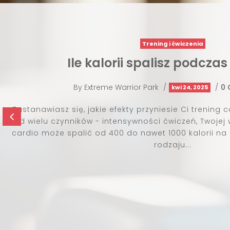
Trening i ćwiczenia
i spalisz podczas cardio?
ior Park
/
/
0 Comments
kwi 24, 2025
ty przyniesie Ci trening cardio? Odpowiedź zależy
4
wności ćwiczeń, Twojej wagi, wieku i płci. Trening
o nawet 1000 kalorii na godzinę, w zależności od
rodzaju...