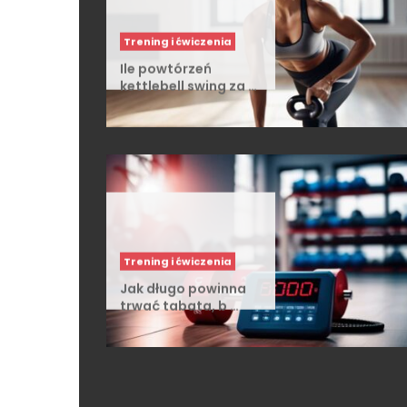
Trening i ćwiczenia
Ile powtórzeń
kettlebell swing za …
Trening i ćwiczenia
Jak długo powinna
trwać tabata, b …