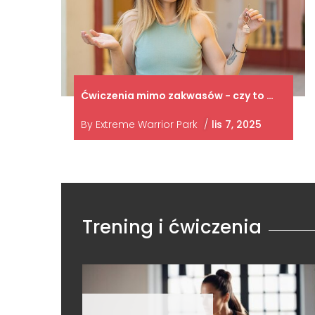
Ćwiczenia mimo zakwasów - czy to …
By
Extreme Warrior Park
/
lis 7, 2025
Trening i ćwiczenia