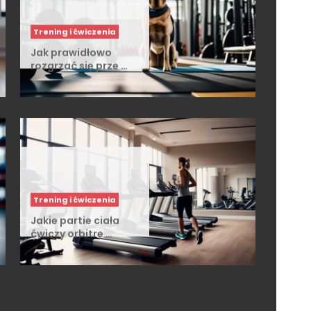
Trening i ćwiczenia
Jak prawidłowo
rozgrzać się prze …
Trening i ćwiczenia
Jakie partie ciała
ćwiczy orbitre …