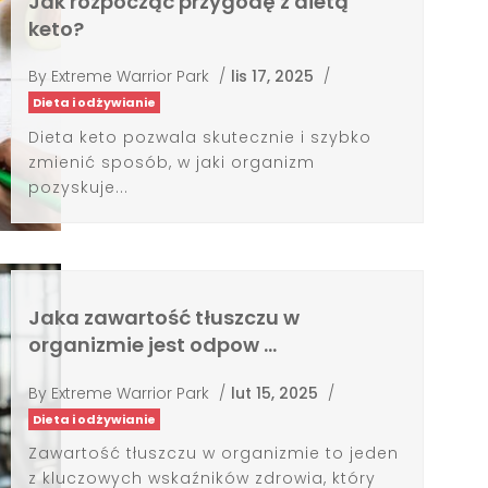
Jak rozpocząć przygodę z dietą
keto?
By
Extreme Warrior Park
/
lis 17, 2025
/
Dieta i odżywianie
Dieta keto pozwala skutecznie i szybko
zmienić sposób, w jaki organizm
pozyskuje...
Jaka zawartość tłuszczu w
organizmie jest odpow …
By
Extreme Warrior Park
/
lut 15, 2025
/
Dieta i odżywianie
Zawartość tłuszczu w organizmie to jeden
z kluczowych wskaźników zdrowia, który