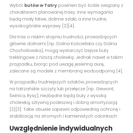
Wybór
butów w Tatry
powinien być ściśle związany z
charakterem planowanej trasy. Inne wymagania
będą miały łatwe, dolinne szlaki, a inne trudne,
wysokogórskie wyprawy [2][4].
Dla tras o niskim stopniu trudności, prowadzących
głównie dolinami (np. Dolina Kościeliska czy Dolina
Chochołowska), mogą wystarczyć lżejsze buty
trekkingowe z niższą cholewką. Jednak nawet w takim
przypadku, biorąc pod uwagę jesienną aurę,
zalecane są modele z membraną wodoodporną [4].
W przypadku trudniejszych szlaków, prowadzących
na tatrzańskie szczyty lub przełęcze (np. Giewont,
Świnica, Rysy), niezbędne będą buty z wysoką
cholewką, sztywną podeszwą i dobrą amortyzacją
[2][3]. Takie obuwie zapewni odpowiednią ochronę i
stabilizację na stromych i kamienistych odcinkach.
Uwzględnienie indywidualnych