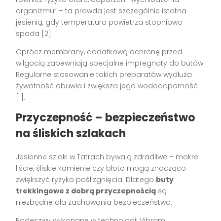
organizmu” – ta prawda jest szczególnie istotna
jesienią, gdy temperatura powietrza stopniowo
spada [2].
Oprócz membrany, dodatkową ochronę przed
wilgocią zapewniają specjalne impregnaty do butów.
Regularne stosowanie takich preparatów wydłuża
żywotność obuwia i zwiększa jego wodoodporność
[1].
Przyczepność – bezpieczeństwo
na śliskich szlakach
Jesienne szlaki w Tatrach bywają zdradliwe – mokre
liście, śliskie kamienie czy błoto mogą znacząco
zwiększyć ryzyko poślizgnięcia. Dlatego
buty
trekkingowe z dobrą przyczepnością
są
niezbędne dla zachowania bezpieczeństwa.
Podeszwy wykonane w technologii Vibram