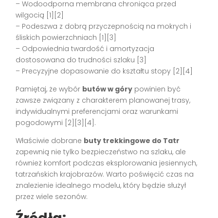
– Wodoodporna membrana chroniąca przed
wilgocią [1][2]
– Podeszwa z dobrą przyczepnością na mokrych i
śliskich powierzchniach [1][3]
– Odpowiednia twardość i amortyzacja
dostosowana do trudności szlaku [3]
– Precyzyjne dopasowanie do kształtu stopy [2][4]
Pamiętaj, że wybór
butów w góry
powinien być
zawsze związany z charakterem planowanej trasy,
indywidualnymi preferencjami oraz warunkami
pogodowymi [2][3][4].
Właściwie dobrane
buty trekkingowe do Tatr
zapewnią nie tylko bezpieczeństwo na szlaku, ale
również komfort podczas eksplorowania jesiennych,
tatrzańskich krajobrazów. Warto poświęcić czas na
znalezienie idealnego modelu, który będzie służył
przez wiele sezonów.