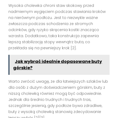
Wysoka cholewka chroni staw skokowy przed
nadmiernym wygięciem podczas stawiania kroków
na nierównym podłożu. Jest to niezwykle ważne
zwłaszcza podczas schodzenia ze stromych
odcinków, gdy ryzyko skręcenia kostki znacząco
wzrasta. Dodatkowo, taka konstrukcja zapewnia
lepszą stabilizację stopy wewnątrz buta, co
przekłada się na pewniejszy krok [2].
Jak wybrać idealnie dopasowane buty
górskie?
Warto zwrócić uwagę, że dla łatwiejszych szlaków lub
dla osób z dużym doświadczeniem górskim, buty z
niższą cholewką również mogą być odpowiednie.
Jednak dla średnio trudnych i trudnych tras,
szczególnie jesienią, gdy podłoże bywa zdradliwe,
buty z wysoką cholewką stanowią zdecydowanie
lepszy wybór [2][3].