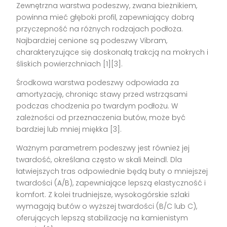
Zewnętrzna warstwa podeszwy, zwana bieżnikiem,
powinna mieć głęboki profil, zapewniający dobrą
przyczepność na różnych rodzajach podłoża.
Najbardziej cenione są podeszwy Vibram,
charakteryzujące się doskonałą trakcją na mokrych i
śliskich powierzchniach [1][3].
Środkowa warstwa podeszwy odpowiada za
amortyzację, chroniąc stawy przed wstrząsami
podczas chodzenia po twardym podłożu. W
zależności od przeznaczenia butów, może być
bardziej lub mniej miękka [3].
Ważnym parametrem podeszwy jest również jej
twardość, określana często w skali Meindl. Dla
łatwiejszych tras odpowiednie będą buty o mniejszej
twardości (A/B), zapewniające lepszą elastyczność i
komfort. Z kolei trudniejsze, wysokogórskie szlaki
wymagają butów o wyższej twardości (B/C lub C),
oferujących lepszą stabilizację na kamienistym