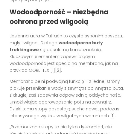
Wodoodporność – niezbędna
ochrona przed wilgocią
Jesienna aura w Tatrach to często synonim deszczu,
mgły i wilgoci. Dlatego
wodoodporne buty
trekkingowe
są absolutną koniecznością.
Kluczowym elementem zapewniającym
wodoodporność jest specjalna membrana, jak na
przykład GORE-TEX [1][2].
Membrana pełni podwójną funkcję – z jednej strony
blokuje przenikanie wody z zewnątrz do wnętrza buta,
z drugiej zaś zapewnia odpowiednią oddychalność,
umożliwiając odprowadzanie potu na zewnątrz.
Dzięki temu stopy pozostają suche nawet podczas
intensywnego wysiłku w wilgotnych warunkach [1].
„Przemoczone stopy to nie tylko dyskomfort, ale
również ryzyko otarć, odparzeń i wychłodzenia