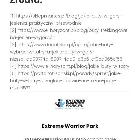
Źródła:
[1] https://sklepmartes.pl/blog/jakie-buty-w-gory-
jesienia-praktyczny-przewodnik
[2] https://www.e-horyzont.pl/blog/buty-trekkingowe-
na-jesien-w-gorach
[3] https://www.decathlon.pl/c/htc/jakie-buty-
wybrac-w-tatry-a-jakie-buty-w-gory-
nizsze_ad00774d-8007-4ad0-a6c6-af9cd065ef55
[4] https://www.e-horyzont.pl/blog/jakie-buty-w-tatry
[5] https://portaltatrzanski.pl/porady/sprzet/jakie-
buty-w-tatry-przeglad-obuwia-na-rozne-pory-
roku,6577
Extreme Warrior Park
ExtremeWarriorPark.pl
to dynamicznie