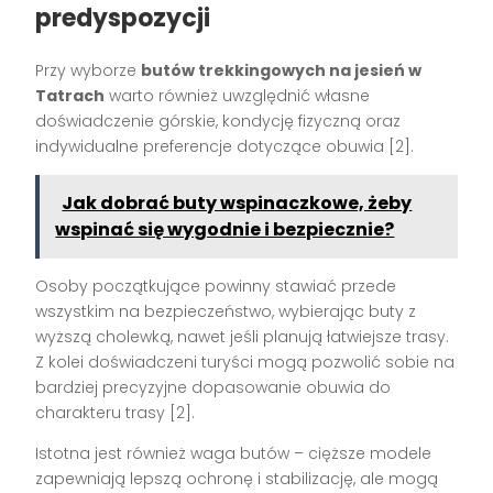
predyspozycji
Przy wyborze
butów trekkingowych na jesień w
Tatrach
warto również uwzględnić własne
doświadczenie górskie, kondycję fizyczną oraz
indywidualne preferencje dotyczące obuwia [2].
Jak dobrać buty wspinaczkowe, żeby
wspinać się wygodnie i bezpiecznie?
Osoby początkujące powinny stawiać przede
wszystkim na bezpieczeństwo, wybierając buty z
wyższą cholewką, nawet jeśli planują łatwiejsze trasy.
Z kolei doświadczeni turyści mogą pozwolić sobie na
bardziej precyzyjne dopasowanie obuwia do
charakteru trasy [2].
Istotna jest również waga butów – cięższe modele
zapewniają lepszą ochronę i stabilizację, ale mogą