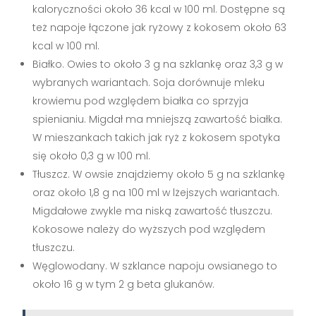
kaloryczności około 36 kcal w 100 ml. Dostępne są
też napoje łączone jak ryżowy z kokosem około 63
kcal w 100 ml.
Białko. Owies to około 3 g na szklankę oraz 3,3 g w
wybranych wariantach. Soja dorównuje mleku
krowiemu pod względem białka co sprzyja
spienianiu. Migdał ma mniejszą zawartość białka.
W mieszankach takich jak ryż z kokosem spotyka
się około 0,3 g w 100 ml.
Tłuszcz. W owsie znajdziemy około 5 g na szklankę
oraz około 1,8 g na 100 ml w lżejszych wariantach.
Migdałowe zwykle ma niską zawartość tłuszczu.
Kokosowe należy do wyższych pod względem
tłuszczu.
Węglowodany. W szklance napoju owsianego to
około 16 g w tym 2 g beta glukanów.