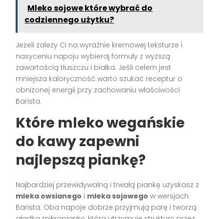
Mleko sojowe które wybrać do
codziennego użytku?
Jeżeli zależy Ci na wyraźnie kremowej teksturze i
nasyceniu napoju wybieraj formuły z wyższą
zawartością tłuszczu i białka. Jeśli celem jest
mniejsza kaloryczność warto szukać receptur o
obniżonej energii przy zachowaniu właściwości
Barista.
Które mleko wegańskie
do kawy zapewni
najlepszą piankę?
Najbardziej przewidywalną i trwałą piankę uzyskasz z
mleka owsianego
i
mleka sojowego
w wersjach
Barista. Oba napoje dobrze przyjmują parę i tworzą
gładką mikropiankę, która utrzymuje strukturę przez