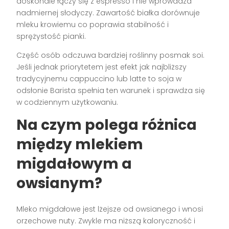
doskonale łączy się z espresso i nie wprowadza
nadmiernej słodyczy. Zawartość białka dorównuje
mleku krowiemu co poprawia stabilność i
sprężystość pianki.
Część osób odczuwa bardziej roślinny posmak soi.
Jeśli jednak priorytetem jest efekt jak najbliższy
tradycyjnemu cappuccino lub latte to soja w
odsłonie Barista spełnia ten warunek i sprawdza się
w codziennym użytkowaniu.
Na czym polega różnica
między mlekiem
migdałowym a
owsianym?
Mleko migdałowe jest lżejsze od owsianego i wnosi
orzechowe nuty. Zwykle ma niższą kaloryczność i