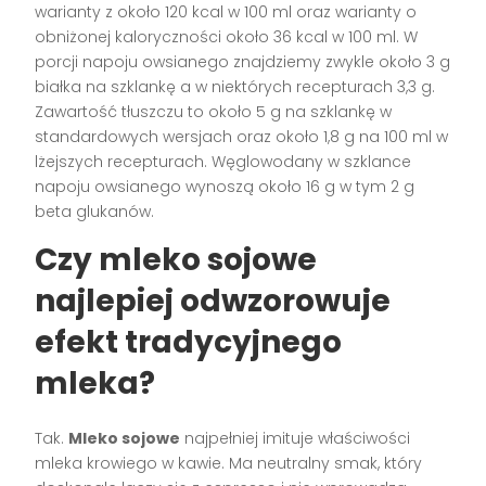
warianty z około 120 kcal w 100 ml oraz warianty o
obniżonej kaloryczności około 36 kcal w 100 ml. W
porcji napoju owsianego znajdziemy zwykle około 3 g
białka na szklankę a w niektórych recepturach 3,3 g.
Zawartość tłuszczu to około 5 g na szklankę w
standardowych wersjach oraz około 1,8 g na 100 ml w
lżejszych recepturach. Węglowodany w szklance
napoju owsianego wynoszą około 16 g w tym 2 g
beta glukanów.
Czy mleko sojowe
najlepiej odwzorowuje
efekt tradycyjnego
mleka?
Tak.
Mleko sojowe
najpełniej imituje właściwości
mleka krowiego w kawie. Ma neutralny smak, który