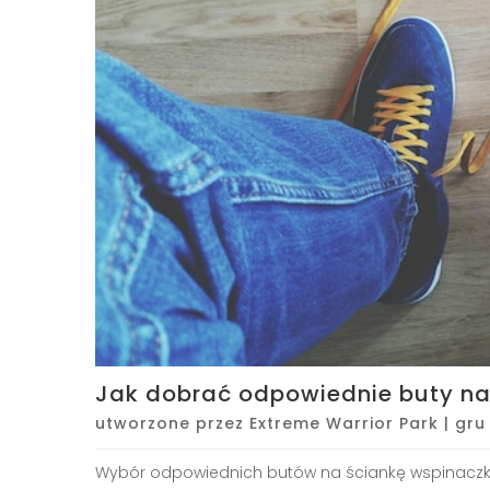
Jak dobrać odpowiednie buty n
utworzone przez
Extreme Warrior Park
|
gru
Wybór odpowiednich butów na ściankę wspinaczko