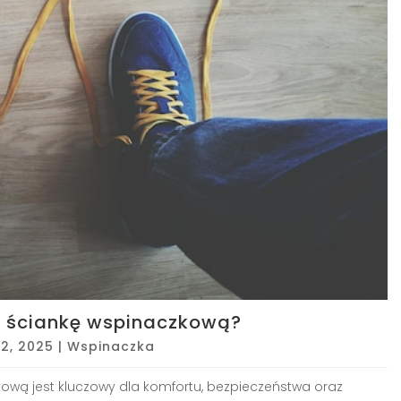
a ściankę wspinaczkową?
 2, 2025
|
Wspinaczka
wą jest kluczowy dla komfortu, bezpieczeństwa oraz