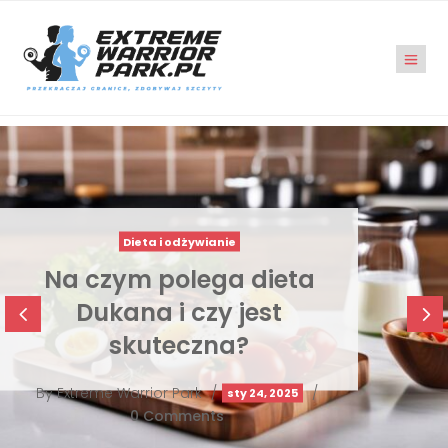
Trening i ćwiczenia
Jak rozpocząć domowe
4
5
ćwiczenia mięśni bez
specjalistycz …
By
Extreme Warrior Park
/
/
lut 17, 2025
0 Comments
Rozpoczęcie przygody z domowymi