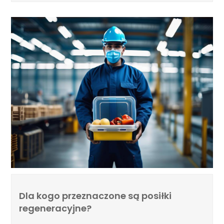
Dla kogo przeznaczone są posiłki
regeneracyjne?
By
Extreme Warrior Park
/
sty 14, 2025
/
Dieta i odżywianie