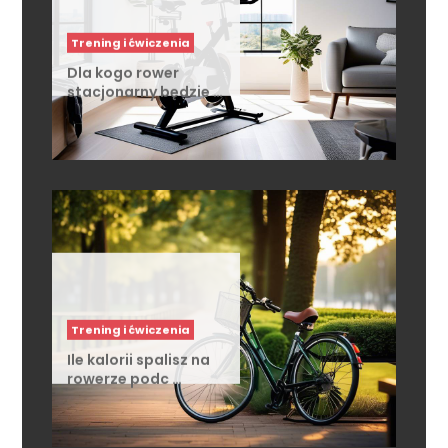
Dla kogo rower
stacjonarny będzie …
Trening i ćwiczenia
Ile kalorii spalisz na
rowerze podc …