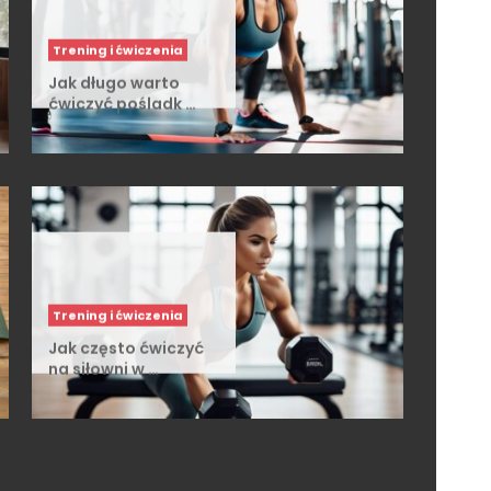
Trening i ćwiczenia
Jak długo warto
ćwiczyć pośladk …
Trening i ćwiczenia
Jak często ćwiczyć
na siłowni w …