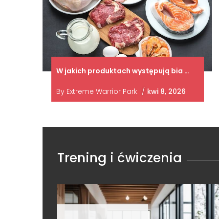
W jakich produktach występują bia …
By
Extreme Warrior Park
/
kwi 8, 2026
Trening i ćwiczenia