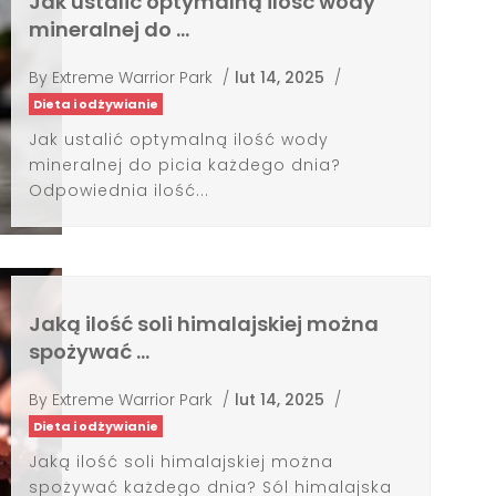
Jak ustalić optymalną ilość wody
mineralnej do …
By
Extreme Warrior Park
/
lut 14, 2025
/
Dieta i odżywianie
Jak ustalić optymalną ilość wody
mineralnej do picia każdego dnia?
Odpowiednia ilość...
Jaką ilość soli himalajskiej można
spożywać …
By
Extreme Warrior Park
/
lut 14, 2025
/
Dieta i odżywianie
Jaką ilość soli himalajskiej można
spożywać każdego dnia? Sól himalajska