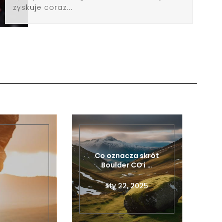
zyskuje coraz...
Co oznacza skrót
Boulder CO i …
sty 22, 2025