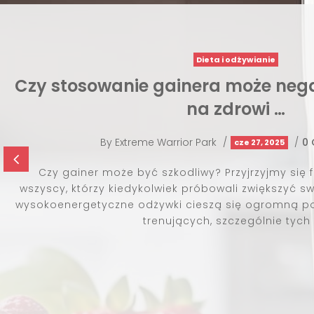
 wpłynąć
4
ra znają
ęśniową. Te
 wśród osób