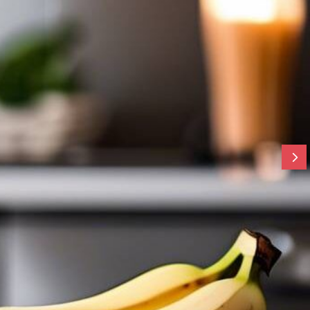
Dieta i odżywianie
owsze zamienniki chleba dla osób na
odchudzające …
By
Extreme Warrior Park
/
/
0 Comments
sie 10, 2025
5
drowsze zamienniki chleba stają się coraz ważniejsze w
hudzającej, gdy priorytetem jest redukcja kalorii i jed
rczanie kluczowych wartości odżywczych. Już na samy
warto podkreślić, że wybierając produkty o niższej..