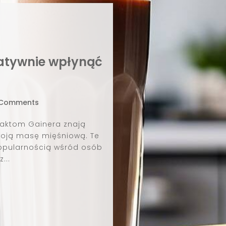
Zdr
Z
odc
dosta