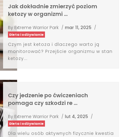
Jak dokładnie zmierzyć poziom
ketozy w organizmi …
By
Extreme Warrior Park
/
mar 11, 2025
/
Dieta i odżywianie
Czym jest ketoza i dlaczego warto ją
monitorować? Przejście organizmu w stan
ketozy...
Czy jedzenie po ćwiczeniach
pomaga czy szkodzi re …
By
Extreme Warrior Park
/
lut 4, 2025
/
Dieta i odżywianie
Dla wielu osób aktywnych fizycznie kwestia