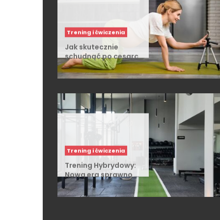
Trening i ćwiczenia
Jak skutecznie
schudnąć po cesarc
…
Trening i ćwiczenia
Trening Hybrydowy:
Nowa era sprawno …