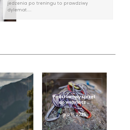
jedzenia po treningu to prawdziwy
dylemat....
Podstawowy sprzęt
do wspinacz …
gru 11, 2025