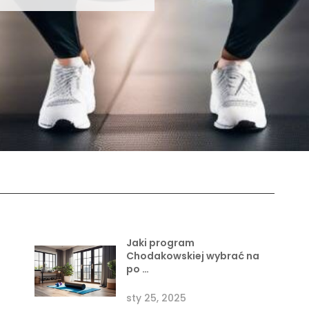
Jaki program
Chodakowskiej wybrać na
po …
sty 25, 2025