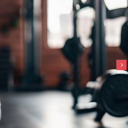
Dieta i odżywianie
o można schudnąć stosując dietę
ketogeniczną?
reme Warrior Park
/
/
0 Comments
lis 17, 2025
5
czna od lat budzi zainteresowanie osób pragnących
ć oraz poprawić ogólny stan zdrowia. Jak szybko możn
c dietę ketogeniczną? W praktyce spadek masy ciała
uje już w pierwszym tygodniu. W dalszej...