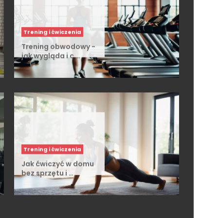
Trening i ćwiczenia
Trening obwodowy -
jak wygląda i c …
Trening i ćwiczenia
Jak ćwiczyć w domu
bez sprzętu i …