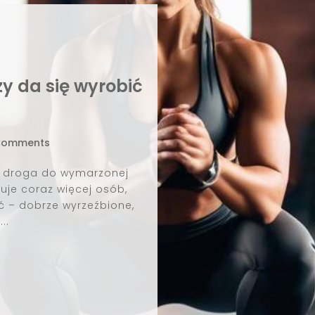
Jak szybk
By
Ext
Dieta ketogeni
skutecznie schudną
schudnąć stosują
następ