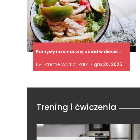
Pomysły na smaczny obiad w diecie …
By
Extreme Warrior Park
/
gru 30, 2025
Trening i ćwiczenia