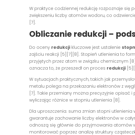
W praktyce codziennej redukcję rozpoznaje się p
zwiększeniu liczby atomów wodoru, co odzwierci
[7].
Obliczanie redukcji – p
Do oceny
redukcji
kluczowe jest ustalenie
stopn
zajściu reakcji [5][7][8]. Stopień utlenienia to 
przyjętych przez atom w związku chemicznym [8].
oznacza to, że przeszedł on proces
redukcji
[5][
W sytuacjach praktycznych, takich jak przemysł
metalu polega na przekazaniu elektronów z węgla
[7]. Takie przemiany można precyzyjnie opisać i p
wyliczając różnice w stopniu utlenienia [8].
Dla uproszczenia: suma zmian stopni utlenienia
gwarantuje zachowanie liczby elektronów w całym 
odnoszą się głównie do przyjmowania atomów w
monitorować poprzez analizę struktury cząsteczki