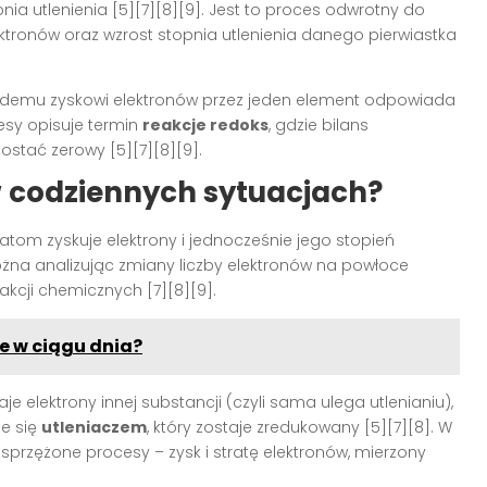
ia utlenienia [5][7][8][9]. Jest to proces odwrotny do
ektronów oraz wzrost stopnia utlenienia danego pierwiastka
ażdemu zyskowi elektronów przez jeden element odpowiada
ocesy opisuje termin
reakcje redoks
, gdzie bilans
stać zerowy [5][7][8][9].
w codziennych sytuacjach?
 atom zyskuje elektrony i jednocześnie jego stopień
ożna analizując zmiany liczby elektronów na powłoce
akcji chemicznych [7][8][9].
ie w ciągu dnia?
aje elektrony innej substancji (czyli sama ulega utlenianiu),
je się
utleniaczem
, który zostaje zredukowany [5][7][8]. W
przężone procesy – zysk i stratę elektronów, mierzony