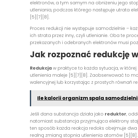
elektronów, a tym samym na obniżeniu jego stopn
utleniania, podczas którego następuje utrata el
[5][7][8].
Proces redukcji nie występuje samodzielnie – k
ich strata przez inny, czyli utlenianie. Oba te pr
przekazanych i odebranych elektronów musi pozo
Jak rozpoznać redukcję 
Redukcja
w praktyce to każda sytuacja, w której
utlenienia maleje [5][7][8]. Zaobserwować to m
walencyjnej lub korzystając z prostych równań re
Ile kalorii organizm spala samodzieln
Jeśli dana substancja działa jako
reduktor
, odd
natomiast substancja przyjmująca elektrony sta
ten sposób każda reakcja redoks obejmuje dwa s
realną zmianą stopnia utlenienia atomów [5][8].