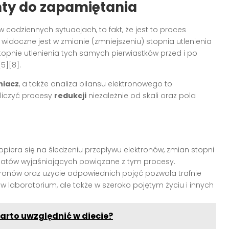
nty do zapamiętania
w codziennych sytuacjach, to fakt, że jest to proces
 widoczne jest w zmianie (zmniejszeniu) stopnia utlenienia
stopnie utlenienia tych samych pierwiastków przed i po
[5][8].
niacz
, a także analiza bilansu elektronowego to
liczyć procesy
redukcji
niezależnie od skali oraz pola
piera się na śledzeniu przepływu elektronów, zmian stopni
matów wyjaśniających powiązane z tym procesy.
tronów oraz użycie odpowiednich pojęć pozwala trafnie
 w laboratorium, ale także w szeroko pojętym życiu i innych
 warto uwzględnić w diecie?