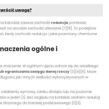
 zwrócić uwagę?
: na katodzie zawsze zachodzi
redukcja
, ponieważ
ast na anodzie zachodzi utlenianie [7][8]. To podejście
, kiedy zachodzi redukcja i jakie przemiany chemiczne
naczenia ogólne i
e znaczenie. W ogólnym ujęciu odnosi się do wszelkiego
ub ograniczania zasięgu danej rzeczy
[3][4][6]. Może
ugości, jak i innych wielkości wykorzystywanych w
osłabieniu wymowy, zaniku dźwięku lub, na poziomie
ów w jeden [1]. Bez względu na kontekst, sednem redukcji
ie złożonego do bardziej podstawowego [1][3].