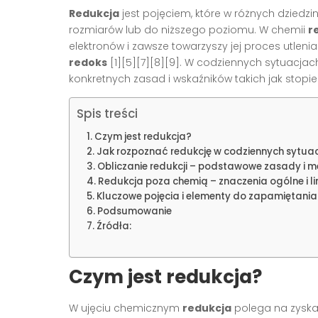
Redukcja
jest pojęciem, które w różnych dzied
rozmiarów lub do niższego poziomu. W chemii
r
elektronów i zawsze towarzyszy jej proces utlen
redoks
[1][5][7][8][9]. W codziennych sytuacja
konkretnych zasad i wskaźników takich jak stopień
Spis treści
Czym jest redukcja?
Jak rozpoznać redukcję w codziennych sytua
Obliczanie redukcji – podstawowe zasady i 
Redukcja poza chemią – znaczenia ogólne i l
Kluczowe pojęcia i elementy do zapamiętania
Podsumowanie
Źródła:
Czym jest redukcja?
W ujęciu chemicznym
redukcja
polega na zyskan