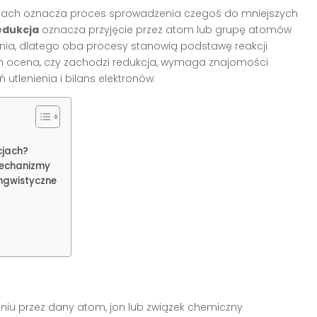
zinach oznacza proces sprowadzenia czegoś do mniejszych
edukcja
oznacza przyjęcie przez atom lub grupę atomów
iania, dlatego oba procesy stanowią podstawę reakcji
ch ocena, czy zachodzi redukcja, wymaga znajomości
 utlenienia i bilans elektronów.
cjach?
mechanizmy
ingwistyczne
iu przez dany atom, jon lub związek chemiczny