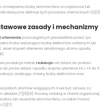
o zmniejszeniu liczby atomów tlenu w cząsteczce lub
edla klasyczne definicje tych procesów chemicznych [2][3]
odstawowe zasady i mechanizmy
i utlenienia
poszczególnych pierwiastków przed i po
formalna liczba wskazująca liczbę elektronów oddanych lub
 Jeżeli stopień utlenienia określonego atomu spada,
8].
owa produkcja metali,
redukcja
rud żelaza do postaci
 do jonów żelaza i spadku stopnia utlenienia Fe z +3 do 0
oliczyć, analizując zmiany liczby elektronów oraz
 wszystkich atomów reagujących musi być zerowa, co
układzie [7][8][9]. Procesy redukcji w chemii organicznej
odoru lub usuwania atomów tlenu, co także można
 [2][7].