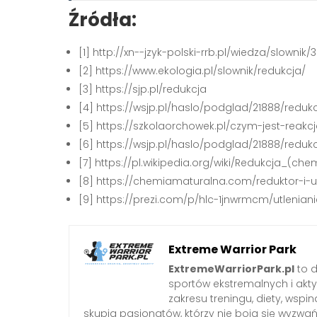
Źródła:
[1] http://xn--jzyk-polski-rrb.pl/wiedza/slowni
[2] https://www.ekologia.pl/slownik/redukcja/
[3] https://sjp.pl/redukcja
[4] https://wsjp.pl/haslo/podglad/21888/red
[5] https://szkolaorchowek.pl/czym-jest-reakcja
[6] https://wsjp.pl/haslo/podglad/21888/reduk
[7] https://pl.wikipedia.org/wiki/Redukcja_(che
[8] https://chemiamaturalna.com/reduktor-i-u
[9] https://prezi.com/p/hlc-1jnwrmcm/utlenian
Extreme Warrior Park
ExtremeWarriorPark.pl
to d
sportów ekstremalnych i akt
zakresu treningu, diety, wsp
skupia pasjonatów, którzy nie boją się wyzwa