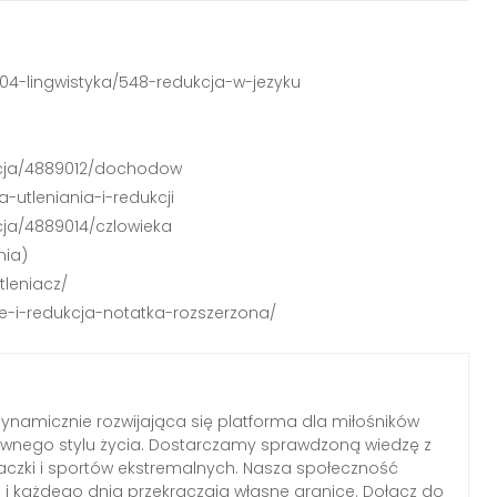
k/304-lingwistyka/548-redukcja-w-jezyku
ukcja/4889012/dochodow
-utleniania-i-redukcji
cja/4889014/czlowieka
mia)
tleniacz/
ie-i-redukcja-notatka-rozszerzona/
ynamicznie rozwijająca się platforma dla miłośników
ywnego stylu życia. Dostarczamy sprawdzoną wiedzę z
inaczki i sportów ekstremalnych. Nasza społeczność
ń i każdego dnia przekraczają własne granice. Dołącz do