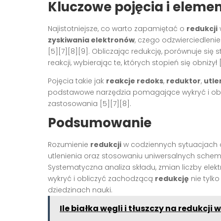
Kluczowe pojęcia i eleme
Najistotniejsze, co warto zapamiętać o
redukcji
zyskiwania elektronów
, czego odzwierciedlenie
[5][7][8][9]. Obliczając redukcję, porównuje się 
reakcji, wybierając te, których stopień się obniżył 
Pojęcia takie jak
reakcje redoks
,
reduktor
,
utle
podstawowe narzędzia pomagające wykryć i ob
zastosowania [5][7][8].
Podsumowanie
Rozumienie
redukcji
w codziennych sytuacjach o
utlenienia oraz stosowaniu uniwersalnych sche
Systematyczna analiza składu, zmian liczby elek
wykryć i obliczyć zachodzącą
redukcję
nie tylko
dziedzinach nauki.
Ile białka węgli i tłuszczy na redukcji