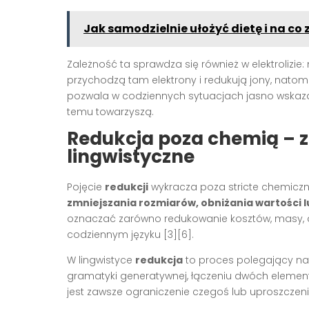
Jak samodzielnie ułożyć dietę i na co
Zależność ta sprawdza się również w elektrolizie
przychodzą tam elektrony i redukują jony, natomi
pozwala w codziennych sytuacjach jasno wskazać
temu towarzyszą.
Redukcja poza chemią – z
lingwistyczne
Pojęcie
redukcji
wykracza poza stricte chemiczn
zmniejszania rozmiarów, obniżania wartości l
oznaczać zarówno redukowanie kosztów, masy, dł
codziennym języku [3][6].
W lingwistyce
redukcja
to proces polegający na 
gramatyki generatywnej, łączeniu dwóch element
jest zawsze ograniczenie czegoś lub uproszczen