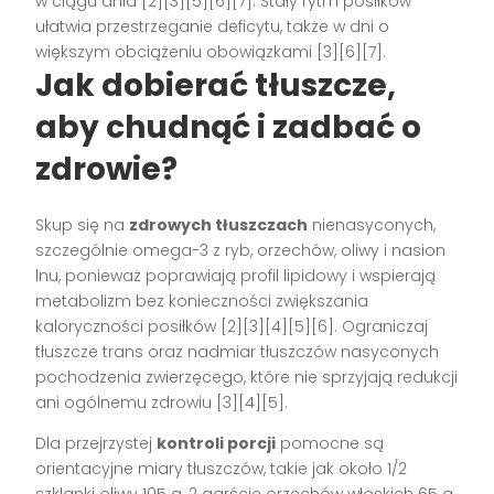
w ciągu dnia [2][3][5][6][7]. Stały rytm posiłków
ułatwia przestrzeganie deficytu, także w dni o
większym obciążeniu obowiązkami [3][6][7].
Jak dobierać tłuszcze,
aby chudnąć i zadbać o
zdrowie?
Skup się na
zdrowych tłuszczach
nienasyconych,
szczególnie omega-3 z ryb, orzechów, oliwy i nasion
lnu, ponieważ poprawiają profil lipidowy i wspierają
metabolizm bez konieczności zwiększania
kaloryczności posiłków [2][3][4][5][6]. Ograniczaj
tłuszcze trans oraz nadmiar tłuszczów nasyconych
pochodzenia zwierzęcego, które nie sprzyjają redukcji
ani ogólnemu zdrowiu [3][4][5].
Dla przejrzystej
kontroli porcji
pomocne są
orientacyjne miary tłuszczów, takie jak około 1/2