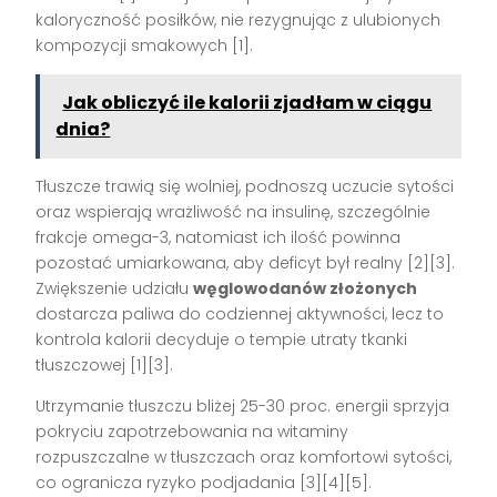
kaloryczność posiłków, nie rezygnując z ulubionych
kompozycji smakowych [1].
Jak obliczyć ile kalorii zjadłam w ciągu
dnia?
Tłuszcze trawią się wolniej, podnoszą uczucie sytości
oraz wspierają wrażliwość na insulinę, szczególnie
frakcje omega-3, natomiast ich ilość powinna
pozostać umiarkowana, aby deficyt był realny [2][3].
Zwiększenie udziału
węglowodanów złożonych
dostarcza paliwa do codziennej aktywności, lecz to
kontrola kalorii decyduje o tempie utraty tkanki
tłuszczowej [1][3].
Utrzymanie tłuszczu bliżej 25-30 proc. energii sprzyja
pokryciu zapotrzebowania na witaminy
rozpuszczalne w tłuszczach oraz komfortowi sytości,
co ogranicza ryzyko podjadania [3][4][5].