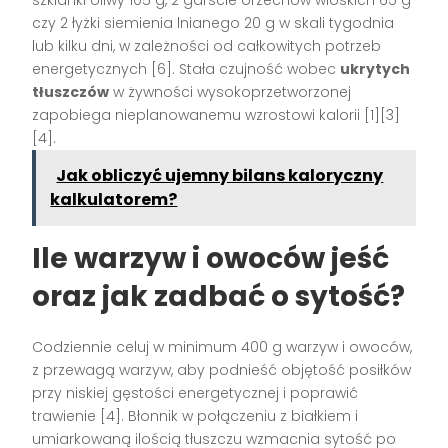
szklanki oliwy 105 g, 2 garście orzechów włoskich 65 g
czy 2 łyżki siemienia lnianego 20 g w skali tygodnia
lub kilku dni, w zależności od całkowitych potrzeb
energetycznych [6]. Stała czujność wobec
ukrytych
tłuszczów
w żywności wysokoprzetworzonej
zapobiega nieplanowanemu wzrostowi kalorii [1][3]
[4].
Jak obliczyć ujemny bilans kaloryczny
kalkulatorem?
Ile warzyw i owoców jeść
oraz jak zadbać o sytość?
Codziennie celuj w minimum 400 g warzyw i owoców,
z przewagą warzyw, aby podnieść objętość posiłków
przy niskiej gęstości energetycznej i poprawić
trawienie [4]. Błonnik w połączeniu z białkiem i
umiarkowaną ilością tłuszczu wzmacnia sytość po