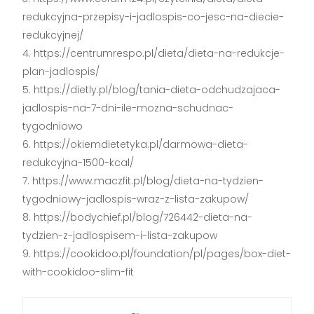
redukcyjna-przepisy-i-jadlospis-co-jesc-na-diecie-
redukcyjnej/
https://centrumrespo.pl/dieta/dieta-na-redukcje-
plan-jadlospis/
https://dietly.pl/blog/tania-dieta-odchudzajaca-
jadlospis-na-7-dni-ile-mozna-schudnac-
tygodniowo
https://okiemdietetyka.pl/darmowa-dieta-
redukcyjna-1500-kcal/
https://www.maczfit.pl/blog/dieta-na-tydzien-
tygodniowy-jadlospis-wraz-z-lista-zakupow/
https://bodychief.pl/blog/726442-dieta-na-
tydzien-z-jadlospisem-i-lista-zakupow
https://cookidoo.pl/foundation/pl/pages/box-diet-
with-cookidoo-slim-fit