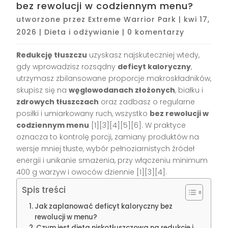
bez rewolucji w codziennym menu?
utworzone przez
Extreme Warrior Park
|
kwi 17,
2026
|
Dieta i odżywianie
|
0 komentarzy
Redukcję tłuszczu
uzyskasz najskuteczniej wtedy,
gdy wprowadzisz rozsądny
deficyt kaloryczny
,
utrzymasz zbilansowane proporcje makroskładników,
skupisz się na
węglowodanach złożonych
, białku i
zdrowych tłuszczach
oraz zadbasz o regularne
posiłki i umiarkowany ruch, wszystko
bez rewolucji w
codziennym menu
[1][3][4][5][6]. W praktyce
oznacza to kontrolę porcji, zamiany produktów na
wersje mniej tłuste, wybór pełnoziarnistych źródeł
energii i unikanie smażenia, przy włączeniu minimum
400 g warzyw i owoców dziennie [1][3][4].
Spis treści
Jak zaplanować deficyt kaloryczny bez
rewolucji w menu?
Czym jest dieta niskotłuszczowa na redukcję i