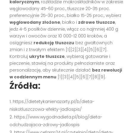
kalorycznym
, rozkładzie makroskładników w zakresie
węglowodany 45-60 proc., tłuszcze 20-35 proc.
preferencyjnie 25-30 proc., białko 15-25 proc., wybierz
węglowodany złożone
, białko i
zdrowe tłuszcze
,
jedz 4-5 posiłków dziennie, włącz co najmniej 400 g
warzyw i owoców oraz 10 000-12 000 kroków, a
osiągniesz
redukcję tłuszczu
bez gwałtownych
zmian i z trwałym efektem [1][2][3][4][5][6][7].
Kontroluj
ukryte tłuszcze
, wybieraj gotowanie i
pieczenie, stawiaj na produkty pełnoziarniste oraz
personalizację, aby skutecznie działać
bez rewolucji
w codziennym menu
[1][3][4][5][6][7][8][9].
Źródła:
https://dietetykanienazarty.pl/b/dieta-
niskotluszczowa-efekty-jadlospis/
https://www.wygodnadieta.pl/blog/dieta-
odchudzajaca-zdrowy-jadlospis
https://www.cefarm24.pl/czytelnia/dieta/dieta-