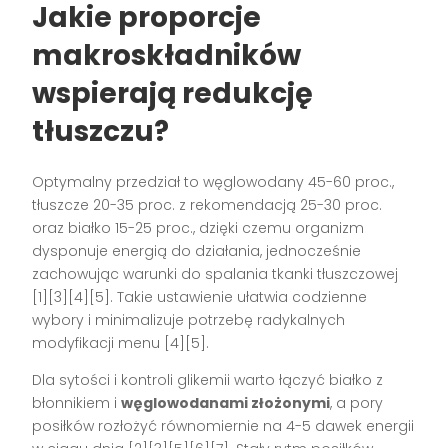
Jakie proporcje
makroskładników
wspierają redukcję
tłuszczu?
Optymalny przedział to węglowodany 45-60 proc.,
tłuszcze 20-35 proc. z rekomendacją 25-30 proc.
oraz białko 15-25 proc., dzięki czemu organizm
dysponuje energią do działania, jednocześnie
zachowując warunki do spalania tkanki tłuszczowej
[1][3][4][5]. Takie ustawienie ułatwia codzienne
wybory i minimalizuje potrzebę radykalnych
modyfikacji menu [4][5].
Dla sytości i kontroli glikemii warto łączyć białko z
błonnikiem i
węglowodanami złożonymi
, a pory
posiłków rozłożyć równomiernie na 4-5 dawek energii