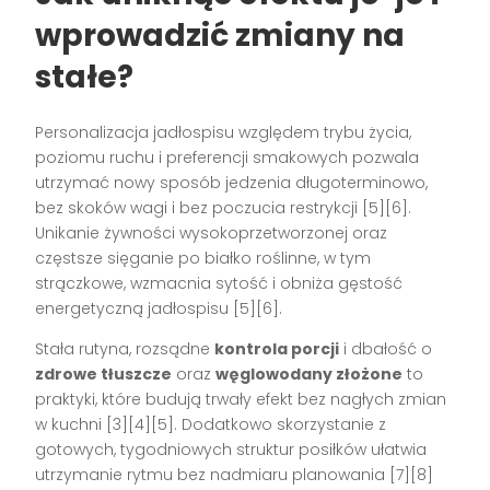
wprowadzić zmiany na
stałe?
Personalizacja jadłospisu względem trybu życia,
poziomu ruchu i preferencji smakowych pozwala
utrzymać nowy sposób jedzenia długoterminowo,
bez skoków wagi i bez poczucia restrykcji [5][6].
Unikanie żywności wysokoprzetworzonej oraz
częstsze sięganie po białko roślinne, w tym
strączkowe, wzmacnia sytość i obniża gęstość
energetyczną jadłospisu [5][6].
Stała rutyna, rozsądne
kontrola porcji
i dbałość o
zdrowe tłuszcze
oraz
węglowodany złożone
to
praktyki, które budują trwały efekt bez nagłych zmian
w kuchni [3][4][5]. Dodatkowo skorzystanie z
gotowych, tygodniowych struktur posiłków ułatwia
utrzymanie rytmu bez nadmiaru planowania [7][8]