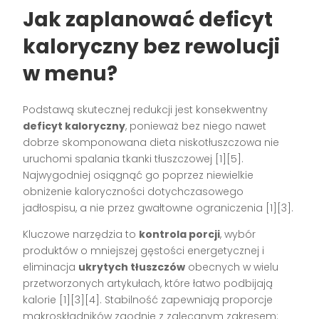
Jak zaplanować deficyt
kaloryczny bez rewolucji
w menu?
Podstawą skutecznej redukcji jest konsekwentny
deficyt kaloryczny
, ponieważ bez niego nawet
dobrze skomponowana dieta niskotłuszczowa nie
uruchomi spalania tkanki tłuszczowej [1][5].
Najwygodniej osiągnąć go poprzez niewielkie
obniżenie kaloryczności dotychczasowego
jadłospisu, a nie przez gwałtowne ograniczenia [1][3].
Kluczowe narzędzia to
kontrola porcji
, wybór
produktów o mniejszej gęstości energetycznej i
eliminacja
ukrytych tłuszczów
obecnych w wielu
przetworzonych artykułach, które łatwo podbijają
kalorie [1][3][4]. Stabilność zapewniają proporcje
makroskładników zgodnie z zalecanym zakresem: