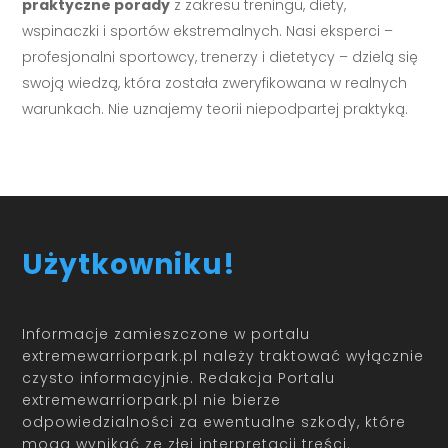
praktyczne porady
z zakresu treningu, diety,
wspinaczki i sportów ekstremalnych. Nasi eksperci –
profesjonalni sportowcy, trenerzy i dietetycy – dzielą się
swoją wiedzą, która została zweryfikowana w realnych
warunkach. Nie uznajemy teorii niepodpartej praktyką.
Użytkowniku!
Informacje zamieszczone w portalu
extremewarriorpark.pl należy traktować wyłącznie
czysto informacyjnie. Redakcja Portalu
extremewarriorpark.pl nie bierze
odpowiedzialności za ewentualne szkody, które
mogą wynikać ze złej interpretacji treści.