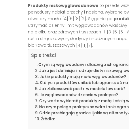
Produkty niskowęglowodanowe
to przede wszys
pełnotłusty nabiał, orzechy i nasiona, wybrane ow
oliwa czy masło [4][6][8][2]. Sięganie po
produk
utrzymać dzienny limit węglowodanów właściwy
na białku oraz zdrowych tłuszczach [1][3][5][6].
roślin strączkowych, słodyczy i słodzonych nap
białkowo tłuszczowych [4][1][7].
Spis treści
Czym są węglowodany i dlaczego ich ogranic
Jaka jest definicja i rodzaje diety niskowęg
Jakie produkty mają mało węglowodanów?
Których produktów unikać lub ograniczać na
Jak zbilansować posiłki w modelu low carb?
Ile węglowodanów dziennie w praktyce?
Czy warto wybierać produkty z małą ilości
Na czym polega praktyczne wdrażanie ogra
Gdzie przebiegają granice i jakie są alterna
Źródła: