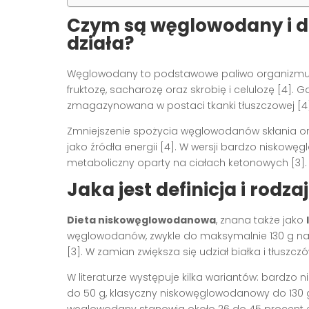
Czym są węglowodany i dl
działa?
Węglowodany to podstawowe paliwo organizmu, o
fruktozę, sacharozę oraz skrobię i celulozę [4].
zmagazynowana w postaci tkanki tłuszczowej [4]
Zmniejszenie spożycia węglowodanów skłania or
jako źródła energii [4]. W wersji bardzo niskowę
metaboliczny oparty na ciałach ketonowych [3].
Jaka jest definicja i rod
Dieta niskowęglowodanowa
, znana także jako
węglowodanów, zwykle do maksymalnie 130 g na 
[3]. W zamian zwiększa się udział białka i tłusz
W literaturze występuje kilka wariantów: bardz
do 50 g, klasyczny niskowęglowodanowy do 130