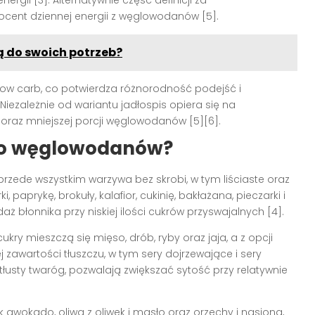
gii [3]. Alternatywnie część definicji za
cent dziennej energii z węglowodanów [5].
 do swoich potrzeb?
a low carb, co potwierdza różnorodność podejść i
Niezależnie od wariantu jadłospis opiera się na
 oraz mniejszej porcji węglowodanów [5][6].
ło węglowodanów?
przede wszystkim warzywa bez skrobi, w tym liściaste oraz
paprykę, brokuły, kalafior, cukinię, bakłażana, pieczarki i
ż błonnika przy niskiej ilości cukrów przyswajalnych [4].
ukry mieszczą się mięso, drób, ryby oraz jaja, a z opcji
j zawartości tłuszczu, w tym sery dojrzewające i sery
otłusty twaróg, pozwalają zwiększać sytość przy relatywnie
k awokado, oliwa z oliwek i masło oraz orzechy i nasiona,