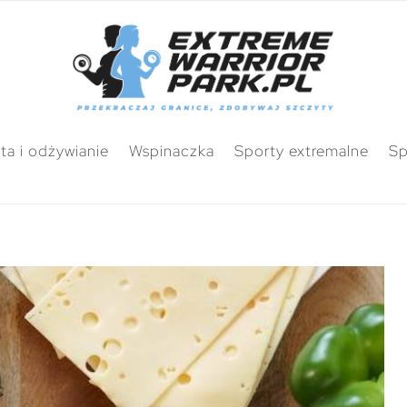
ta i odżywianie
Wspinaczka
Sporty extremalne
Sp