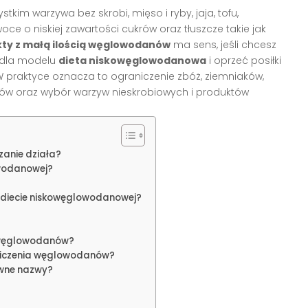
tkim warzywa bez skrobi, mięso i ryby, jaja, tofu,
oce o niskiej zawartości cukrów oraz tłuszcze takie jak
ty z małą ilością węglowodanów
ma sens, jeśli chcesz
 dla modelu
dieta niskowęglowodanowa
i oprzeć posiłki
 W praktyce oznacza to ograniczenie zbóż, ziemniaków,
ojów oraz wybór warzyw nieskrobiowych i produktów
zanie działa?
lowodanowej?
 diecie niskowęglowodanowej?
ą węglowodanów?
niczenia węglowodanów?
tywne nazwy?