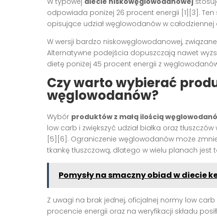
W typowej
diecie niskowęglowodanowej
stosuj
odpowiada poniżej 26 procent energii [1][3]. 
opisujące udział węglowodanów w całodziennej en
W wersji bardzo niskowęglowodanowej, związanej 
Alternatywne podejścia dopuszczają nawet wyżs
dietę poniżej 45 procent energii z węglowodanów,
Czy warto wybierać produ
węglowodanów?
Wybór
produktów z małą ilością węglowodan
low carb i zwiększyć udział białka oraz tłuszczó
[5][6]. Ograniczenie węglowodanów może zmniej
tkankę tłuszczową, dlatego w wielu planach jest t
Pomysły na smaczny obiad w diecie k
Z uwagi na brak jednej, oficjalnej normy low ca
procencie energii oraz na weryfikacji składu p