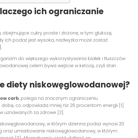
aczego ich ograniczanie
bejmujące cukry proste i złożone, w tym glukozę,
 Gdy ich podaż jest wysoka, nadwyżka może zostać
.
ganizm do większego wykorzystywania białek i tłuszczów
glowodanowej celem bywa wejście w ketozę, czyli stan
zaje diety niskowęglowodanowej?
low carb
, polega na znacznym ograniczeniu
dobę, co odpowiada mniej niż 26 procentom energii [1]
czów uznawanych za zdrowe [2].
o niskowęglowodanowy, w którym dzienna podaż wynosi 20
 g oraz umiarkowanie niskowęglowodanowy, w którym