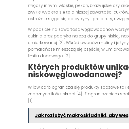
między innymi włoskie, pekan, brazylijskie czy ara
zwykle wybiera się te o niższej zawartości cukrów
ostrożnie sięga się po cytryny i grejpfruty, uwzglę
W podziale na zawartość węglowodanów warzywa li
cukinia oraz papryka należą do grupy niskiej, n
umiarkowanej [2]. Wśród owoców maliny i jeżyny są
pomarańcze mieszczą się częściej w umiarkowa
limitu dobowego [2].
Których produktów unikać
niskowęglowodanowej?
W low carb ogranicza się produkty zbożowe takie 
znacznych ilości skrobi [4]. Z ograniczeniem spo
[1].
Jak rozłożyć makroskładniki, aby wes