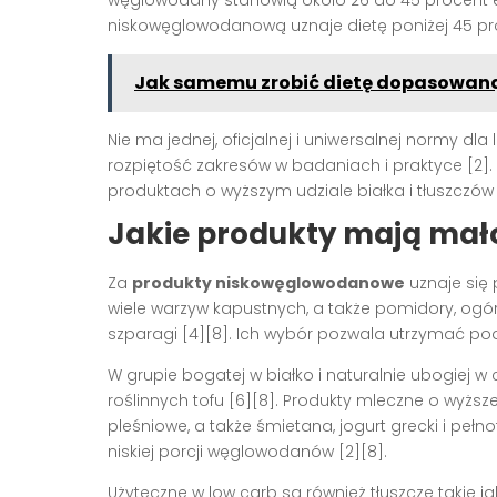
węglowodany stanowią około 26 do 45 procent ener
niskowęglowodanową uznaje dietę poniżej 45 pro
Jak samemu zrobić dietę dopasowaną
Nie ma jednej, oficjalnej i uniwersalnej normy dl
rozpiętość zakresów w badaniach i praktyce [2]. 
produktach o wyższym udziale białka i tłuszczów
Jakie produkty mają ma
Za
produkty niskowęglowodanowe
uznaje się 
wiele warzyw kapustnych, a także pomidory, ogórki, 
szparagi [4][8]. Ich wybór pozwala utrzymać poda
W grupie bogatej w białko i naturalnie ubogiej w c
roślinnych tofu [6][8]. Produkty mleczne o wyższe
pleśniowe, a także śmietana, jogurt grecki i pełn
niskiej porcji węglowodanów [2][8].
Użyteczne w low carb są również tłuszcze takie ja