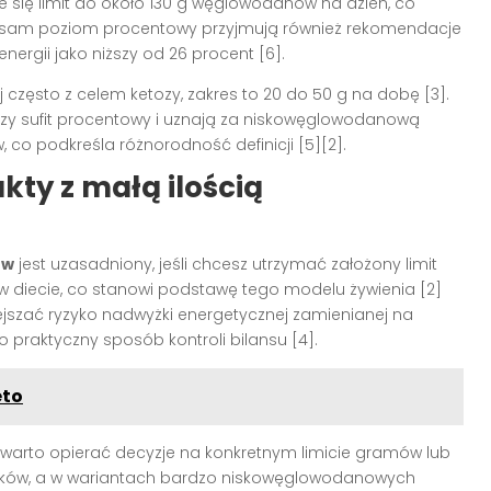
e się limit do około 130 g węglowodanów na dzień, co
Ten sam poziom procentowy przyjmują również rekomendacje
ergii jako niższy od 26 procent [6].
często z celem ketozy, zakres to 20 do 50 g na dobę [3].
zy sufit procentowy i uznają za niskowęglowodanową
 co podkreśla różnorodność definicji [5][2].
kty z małą ilością
ów
jest uzasadniony, jeśli chcesz utrzymać założony limit
w w diecie, co stanowi podstawę tego modelu żywienia [2]
szać ryzyko nadwyżki energetycznej zamienianej na
o praktyczny sposób kontroli bilansu [4].
eto
rb warto opierać decyzje na konkretnym limicie gramów lub
osiłków, a w wariantach bardzo niskowęglowodanowych