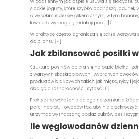
W codziennym jadłospisie usuwa się słodycze, cu
słodkie jogurty, które szybko podnoszą ładune
o wysokim indeksie glikemicznym, w tym banany,
low carb wymagają redukcji porcji [1].
W praktyce często ogranicza się także warzywa
do bilansu [4].
Jak zbilansować posiłki 
Struktura posiłków opiera się na bazie białka i
z warzyw niskoskrobiowych i wybranych owoców 
produktów białkowych takich jak mięso, ryby i jaja
dbając o różnorodność i sytość [6].
Praktyczne wdrażanie polega na zamianie źródeł 
porcji nabiału i owoców tak, aby nie przekroczyć
utrzymać wyznaczoną podaż cukrów bez rezygnacj
Ile węglowodanów dzienn