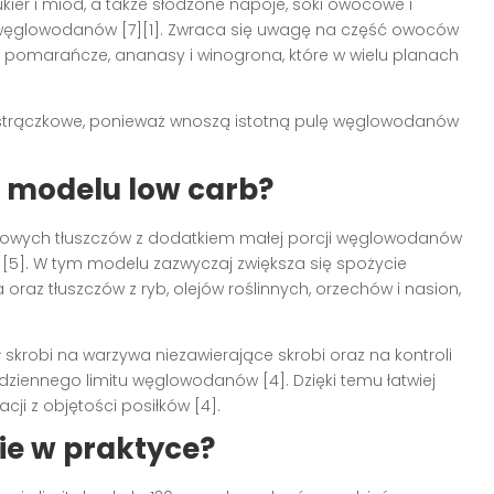
kier i miód, a także słodzone napoje, soki owocowe i
k węglowodanów [7][1]. Zwraca się uwagę na część owoców
 pomarańcze, ananasy i winogrona, które w wielu planach
 strączkowe, ponieważ wnoszą istotną pulę węglowodanów
w modelu low carb?
 zdrowych tłuszczów z dodatkiem małej porcji węglowodanów
[5]. W tym modelu zazwyczaj zwiększa się spożycie
 oraz tłuszczów z ryb, olejów roślinnych, orzechów i nasion,
skrobi na warzywa niezawierające skrobi oraz na kontroli
 dziennego limitu węglowodanów [4]. Dzięki temu łatwiej
i z objętości posiłków [4].
ie w praktyce?