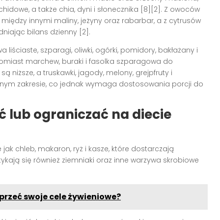
chidowe, a także chia, dyni i słonecznika [8][2]. Z owoców
, między innymi maliny, jeżyny oraz rabarbar, a z cytrusów
dniając bilans dzienny [2].
ściaste, szparagi, oliwki, ogórki, pomidory, bakłażany i
atomiast marchew, buraki i fasolka szparagowa do
 niższe, a truskawki, jagody, melony, grejpfruty i
nym zakresie, co jednak wymaga dostosowania porcji do
 lub ograniczać na diecie
jak chleb, makaron, ryż i kasze, które dostarczają
tykają się również ziemniaki oraz inne warzywa skrobiowe
przeć swoje cele żywieniowe?