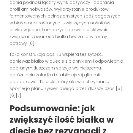
dania podnosi łączny wynik odżywczy i poprawia
profil aminokwasów. Wykorzystanie produktów
fermentowanych, pełnoziarnistych zbóż bogatszych
w białko oraz roślinnych i zwierzęcych nośników
białka w jednej kompozycji pozwala efektywnie
zwiększać zawartość białka bez zmiany formy
potrawy [6].
Taka konstrukcja posiłku wspiera też sytość,
ponieważ białko w duecie z błonnikiem i odpowiednio
dobranym tłuszczem sprzyja wolniejszemu
opróżnianiu żołądka i stabilniejszej glikemii
poposiłkowej. To efekt, który ułatwia utrzymanie
spójnego planu żywieniowego przez dłuższy czas [5]
[6][7].
Podsumowanie: jak
zwiększyć ilość białka w
diecie bez rezygnacji z