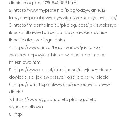
diecie-blog-pol-1750849888.html
https://www.myprotein.pl/blog/odzywianie/12-
latwych-sposobow-aby-zwiekszyc-spozycie-bialka/
https://miodmalina.eu/pl/blog/post/jak-zwiekszyc-
ilosc-bialka-w-diecie-sposoby-na-zwiekszenie-
ilosci-bialka-w-ciagu-dnia/
https://www.trec.pl/baza-wiedzy/jak-latwo-
zwiekszyc-spozycie-bialka-w-diecie-na-mase-
miesniowa.html
https://www.pap.pl/aktualnosci/nie-jesz-miesa-
dowiedz-sie-jak-zwiekszyc-ilosc-bialka-w-diecie
https://femilite.pl/jak-zwiekszac-ilosc-bialka-w-
diecie/
https://www.wygodnadieta.pl/blog/dieta-
wysokobialkowa
http