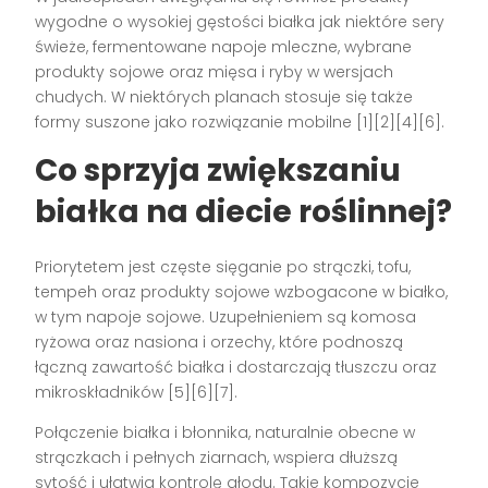
wygodne o wysokiej gęstości białka jak niektóre sery
świeże, fermentowane napoje mleczne, wybrane
produkty sojowe oraz mięsa i ryby w wersjach
chudych. W niektórych planach stosuje się także
formy suszone jako rozwiązanie mobilne [1][2][4][6].
Co sprzyja zwiększaniu
białka na diecie roślinnej?
Priorytetem jest częste sięganie po strączki, tofu,
tempeh oraz produkty sojowe wzbogacone w białko,
w tym napoje sojowe. Uzupełnieniem są komosa
ryżowa oraz nasiona i orzechy, które podnoszą
łączną zawartość białka i dostarczają tłuszczu oraz
mikroskładników [5][6][7].
Połączenie białka i błonnika, naturalnie obecne w
strączkach i pełnych ziarnach, wspiera dłuższą
sytość i ułatwia kontrolę głodu. Takie kompozycje