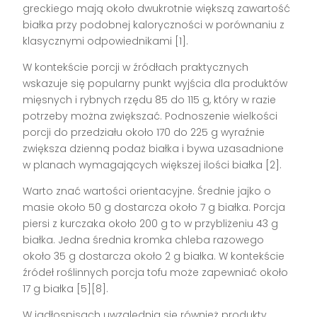
greckiego mają około dwukrotnie większą zawartość
białka przy podobnej kaloryczności w porównaniu z
klasycznymi odpowiednikami [1].
W kontekście porcji w źródłach praktycznych
wskazuje się popularny punkt wyjścia dla produktów
mięsnych i rybnych rzędu 85 do 115 g, który w razie
potrzeby można zwiększać. Podnoszenie wielkości
porcji do przedziału około 170 do 225 g wyraźnie
zwiększa dzienną podaż białka i bywa uzasadnione
w planach wymagających większej ilości białka [2].
Warto znać wartości orientacyjne. Średnie jajko o
masie około 50 g dostarcza około 7 g białka. Porcja
piersi z kurczaka około 200 g to w przybliżeniu 43 g
białka. Jedna średnia kromka chleba razowego
około 35 g dostarcza około 2 g białka. W kontekście
źródeł roślinnych porcja tofu może zapewniać około
17 g białka [5][8].
W jadłospisach uwzględnia się również produkty