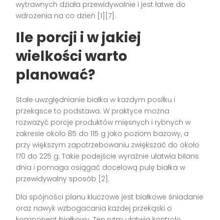
wytrawnych działa przewidywalnie i jest łatwe do
wdrożenia na co dzień [1][7].
Ile porcji i w jakiej
wielkości warto
planować?
Stałe uwzględnianie białka w każdym posiłku i
przekąsce to podstawa. W praktyce można
rozważyć porcje produktów mięsnych i rybnych w
zakresie około 85 do 115 g jako poziom bazowy, a
przy większym zapotrzebowaniu zwiększać do około
170 do 225 g. Takie podejście wyraźnie ułatwia bilans
dnia i pomaga osiągać docelową pulę białka w
przewidywalny sposób [2].
Dla spójności planu kluczowe jest białkowe śniadanie
oraz nawyk wzbogacania każdej przekąski o
komponent białkowy. Ten rytm ułatwia kontrolę