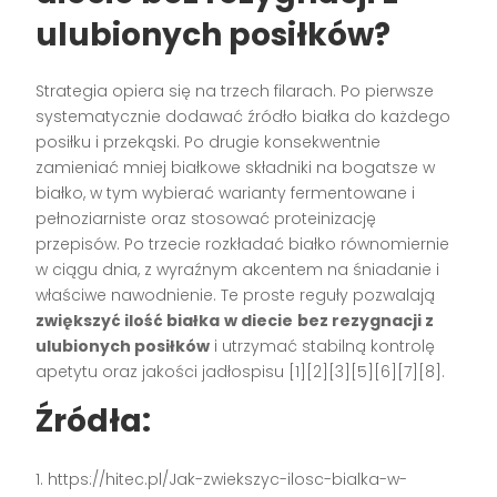
ulubionych posiłków?
Strategia opiera się na trzech filarach. Po pierwsze
systematycznie dodawać źródło białka do każdego
posiłku i przekąski. Po drugie konsekwentnie
zamieniać mniej białkowe składniki na bogatsze w
białko, w tym wybierać warianty fermentowane i
pełnoziarniste oraz stosować proteinizację
przepisów. Po trzecie rozkładać białko równomiernie
w ciągu dnia, z wyraźnym akcentem na śniadanie i
właściwe nawodnienie. Te proste reguły pozwalają
zwiększyć ilość białka
w diecie
bez rezygnacji z
ulubionych posiłków
i utrzymać stabilną kontrolę
apetytu oraz jakości jadłospisu [1][2][3][5][6][7][8].
Źródła:
https://hitec.pl/Jak-zwiekszyc-ilosc-bialka-w-