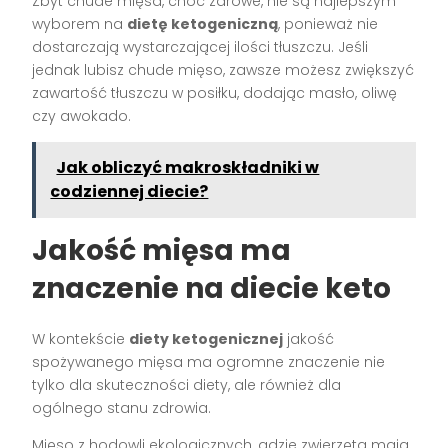
Zbyt chude mięsa, choć zdrowe, nie są najlepszym
wyborem na
dietę ketogeniczną
, ponieważ nie
dostarczają wystarczającej ilości tłuszczu. Jeśli
jednak lubisz chude mięso, zawsze możesz zwiększyć
zawartość tłuszczu w posiłku, dodając masło, oliwę
czy awokado.
Jak obliczyć makroskładniki w
codziennej diecie?
Jakość mięsa ma
znaczenie na diecie keto
W kontekście
diety ketogenicznej
jakość
spożywanego mięsa ma ogromne znaczenie nie
tylko dla skuteczności diety, ale również dla
ogólnego stanu zdrowia.
Mięso z hodowli ekologicznych, gdzie zwierzęta mają