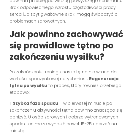
powinna przebiegać według powyższego schematu.
Brak odpowiedniego wzrostu częstotliwości pracy
serca lub zbyt gwałtowne skoki mogą świadczyć o
problemach zdrowotnych.
Jak powinno zachowywać
się prawidłowe tętno po
zakończeniu wysiłku?
Po zakończeniu treningu nasze tętno nie wraca do
wartości spoczynkowej natychmiast.
Regeneracja
tętna po wysiłku
to proces, który również przebiega
etapowo:
1.
Szybka faza spadku
– w pierwszej minucie po
zakończeniu aktywności tętno powinno znacząco się
obniżyć. U osób zdrowych i dobrze wytrenowanych
spadek ten może wynosić nawet 15-25 uderzeń na
minutę.