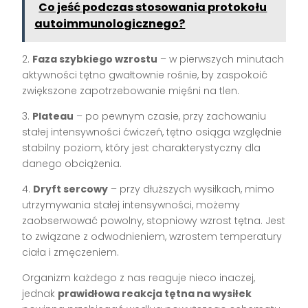
Co jeść podczas stosowania protokołu
autoimmunologicznego?
2.
Faza szybkiego wzrostu
– w pierwszych minutach
aktywności tętno gwałtownie rośnie, by zaspokoić
zwiększone zapotrzebowanie mięśni na tlen.
3.
Plateau
– po pewnym czasie, przy zachowaniu
stałej intensywności ćwiczeń, tętno osiąga względnie
stabilny poziom, który jest charakterystyczny dla
danego obciążenia.
4.
Dryft sercowy
– przy dłuższych wysiłkach, mimo
utrzymywania stałej intensywności, możemy
zaobserwować powolny, stopniowy wzrost tętna. Jest
to związane z odwodnieniem, wzrostem temperatury
ciała i zmęczeniem.
Organizm każdego z nas reaguje nieco inaczej,
jednak
prawidłowa reakcja tętna na wysiłek