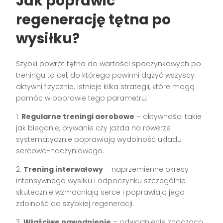
Jak poprawić
regenerację tętna po
wysiłku?
Szybki powrót tętna do wartości spoczynkowych po
treningu to cel, do którego powinni dążyć wszyscy
aktywni fizycznie. Istnieje kilka strategii, które mogą
pomóc w poprawie tego parametru:
1.
Regularne treningi aerobowe
– aktywności takie
jak bieganie, pływanie czy jazda na rowerze
systematycznie poprawiają wydolność układu
sercowo-naczyniowego.
2.
Trening interwałowy
– naprzemienne okresy
intensywnego wysiłku i odpoczynku szczególnie
skutecznie wzmacniają serce i poprawiają jego
zdolność do szybkiej regeneracji.
3.
Właściwe nawodnienie
– odwodnienie znacząco