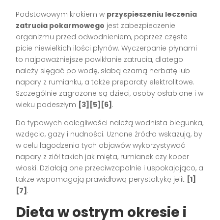
Podstawowym krokiem w
przyspieszeniu leczenia
zatrucia pokarmowego
jest zabezpieczenie
organizmu przed odwodnieniem, poprzez częste
picie niewielkich ilości płynów. Wyczerpanie płynami
to najpoważniejsze powikłanie zatrucia, dlatego
należy sięgać po wodę, słabą czarną herbatę lub
napary z rumianku, a także preparaty elektrolitowe.
Szczególnie zagrożone są dzieci, osoby osłabione i w
wieku podeszłym
[3][5][6]
.
Do typowych dolegliwości należą wodnista biegunka,
wzdęcia, gazy i nudności. Uznane źródła wskazują, by
w celu łagodzenia tych objawów wykorzystywać
napary z ziół takich jak mięta, rumianek czy koper
włoski. Działają one przeciwzapalnie i uspokajająco, a
także wspomagają prawidłową perystaltykę jelit
[1]
[7]
.
Dieta w ostrym okresie i