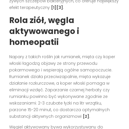
żywych szczepów bakteryjnych, co oferuje największy
efekt terapeutyczny
[1][3]
.
Rola ziół, węgla
aktywowanego i
homeopatii
Napary z takich roślin jak rumianek, mięta czy koper
włoski łagodzą objawy ze strony przewodu
pokarmowego i wspierają ogólne samopoczucie.
Rumianek działa przeciwzapalnie, mięta wykazuje
działanie rozkurczowe, a koper włoski pomaga w
eliminacji wzdęć. Zaparzanie czarnej herbaty czy
rumianku powinno być wykonywane zgodnie ze
wskazaniami: 2-3 czubate łyżki na litr wrzątku,
parzone 15-20 minut, co dostarcza optymalnych
substancji aktywnych organizmowi
[2]
.
Węgiel aktywowany bywa wykorzystywany do