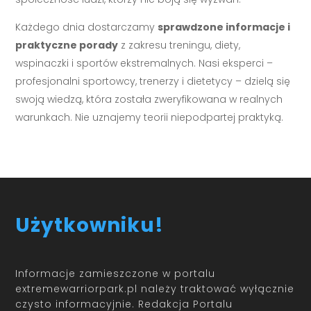
Każdego dnia dostarczamy
sprawdzone informacje i
praktyczne porady
z zakresu treningu, diety,
wspinaczki i sportów ekstremalnych. Nasi eksperci –
profesjonalni sportowcy, trenerzy i dietetycy – dzielą się
swoją wiedzą, która została zweryfikowana w realnych
warunkach. Nie uznajemy teorii niepodpartej praktyką.
Użytkowniku!
Informacje zamieszczone w portalu
extremewarriorpark.pl należy traktować wyłącznie
czysto informacyjnie. Redakcja Portalu