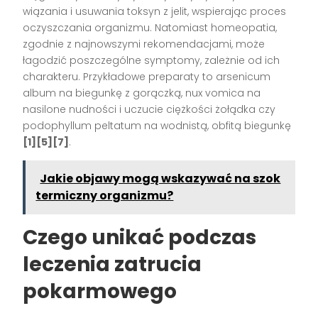
wiązania i usuwania toksyn z jelit, wspierając proces
oczyszczania organizmu. Natomiast homeopatia,
zgodnie z najnowszymi rekomendacjami, może
łagodzić poszczególne symptomy, zależnie od ich
charakteru. Przykładowe preparaty to arsenicum
album na biegunkę z gorączką, nux vomica na
nasilone nudności i uczucie ciężkości żołądka czy
podophyllum peltatum na wodnistą, obfitą biegunkę
[1][5][7]
.
Jakie objawy mogą wskazywać na szok
termiczny organizmu?
Czego unikać podczas
leczenia zatrucia
pokarmowego