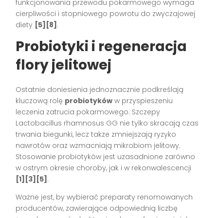
funkcjonowania przewodu pokarmowego wymaga
cierpliwości i stopniowego powrotu do zwyczajowej
diety
[5][8]
.
Probiotyki i regeneracja
flory jelitowej
Ostatnie doniesienia jednoznacznie podkreślają
kluczową rolę
probiotyków
w przyspieszeniu
leczenia zatrucia pokarmowego. Szczepy
Lactobacillus rhamnosus GG nie tylko skracają czas
trwania biegunki, lecz także zmniejszają ryzyko
nawrotów oraz wzmacniają mikrobiom jelitowy.
Stosowanie probiotyków jest uzasadnione zarówno
w ostrym okresie choroby, jak i w rekonwalescencji
[1][3][5]
.
Ważne jest, by wybierać preparaty renomowanych
producentów, zawierające odpowiednią liczbę