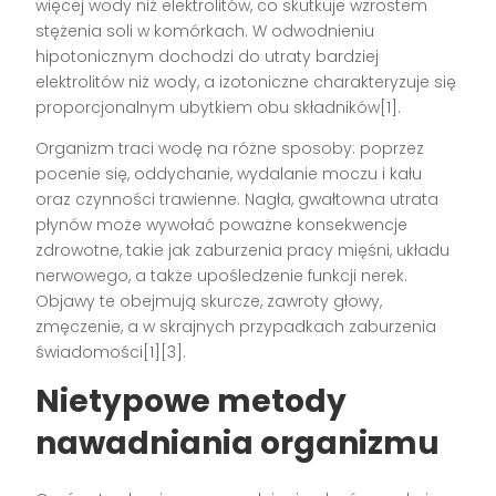
więcej wody niż elektrolitów, co skutkuje wzrostem
stężenia soli w komórkach. W odwodnieniu
hipotonicznym dochodzi do utraty bardziej
elektrolitów niż wody, a izotoniczne charakteryzuje się
proporcjonalnym ubytkiem obu składników[1].
Organizm traci wodę na różne sposoby: poprzez
pocenie się, oddychanie, wydalanie moczu i kału
oraz czynności trawienne. Nagła, gwałtowna utrata
płynów może wywołać poważne konsekwencje
zdrowotne, takie jak zaburzenia pracy mięśni, układu
nerwowego, a także upośledzenie funkcji nerek.
Objawy te obejmują skurcze, zawroty głowy,
zmęczenie, a w skrajnych przypadkach zaburzenia
świadomości[1][3].
Nietypowe metody
nawadniania organizmu