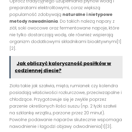
Oprócz tradycyjnego uzupełniania płynów wodą i
preparatami elektrolitowymi, coraz większą
popularność zdobywają
naturalne i nietypowe
metody nawadniania
. Do takich należą napary z
ziół, soki owocowe oraz fermentowane napoje, które
nie tylko dostarczają wodę, ale również wspierają
organizm dodatkowymi składnikami bioaktywnymi[1]
[2].
Jak obliczyć kaloryczność posiłków w
codziennej diecie?
Zioła takie jak szałwia, mięta, rumianek czy kolendra
posiadają właściwości rozkurczowe, przeciwzapalne i
chłodzące. Przygotowuje się je zwykle poprzez
parzenie określonych ilości suszu (np. 2 łyżki szałwii
na szklankę wrzątku, parzone przez 20 minut).
Powolne podawanie naparów skutecznie wspomaga
nawodnienie i łagodzi objawy odwodnienia[1][3].