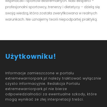
wspinaczki i sportów ekstremalnych. Nasi eksperci –
profesjonalni sportowcy, trenerzy i dietetycy – dzielą się
swoją wiedzą, która została zweryfikowana w realnych
warunkach. Nie uznajemy teorii niepodpartej praktyką.
Użytkowniku!
Informacje zamieszczone w portalu
extremewarriorpark.pl należy traktować wyłącznie
czysto informacyjnie. Redakcja Portalu
extremewarriorpark.pl nie bierze
odpowiedzialności za ewentualne szkody, które
mogą wynikać ze złej interpretacji treści.