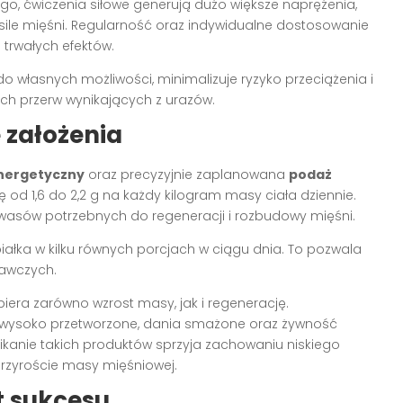
go, ćwiczenia siłowe generują dużo większe naprężenia,
sile mięśni. Regularność oraz indywidualne dostosowanie
trwałych efektów.
 własnych możliwości, minimalizuje ryzyko przeciążenia i
ch przerw wynikających z urazów.
 założenia
energetyczny
oraz precyzyjnie zaplanowana
podaż
ię od 1,6 do 2,2 g na każdy kilogram masy ciała dziennie.
asów potrzebnych do regeneracji i rozbudowy mięśni.
e białka w kilku równych porcjach w ciągu dnia. To pozwala
awczych.
iera zarówno wzrost masy, jak i regenerację.
y wysoko przetworzone, dania smażone oraz żywność
Unikanie takich produktów sprzyja zachowaniu niskiego
rzyroście masy mięśniowej.
t sukcesu