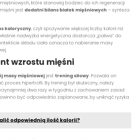
ięśniowych, które stanowią bodziec do ich regeneracji
mięśni jest
dodatni bilans białek mięśniowych
– synteza
ns kaloryczny
, czyli spożywanie większej liczby kalorii niż
właśnie nadwyżka energetyczna dostarcza „paliwa” do
kontekście składu ciała oznacza to nabieranie masy
wej.
nt wzrostu mięśni
ój masy mięśniowej
jest
trening siłowy
. Pozwala on
roces hipertrofii. By trening był skuteczny, należy
przynajmniej dwa razy w tygodniu z zachowaniem zasad
powinno być odpowiednio zaplanowane, by uniknąć ryzyka
talić odpowiednią ilość kalorii?