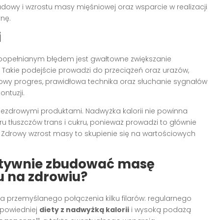
owy i wzrostu masy mięśniowej oraz wsparcie w realizacji
nę.
i
popełnianym błędem jest gwałtowne zwiększanie
. Takie podejście prowadzi do przeciążeń oraz urazów,
iowy progres, prawidłowa technika oraz słuchanie sygnałów
ntuzji.
 niezdrowymi produktami. Nadwyżka kalorii nie powinna
 tłuszczów trans i cukru, ponieważ prowadzi to głównie
j. Zdrowy wzrost masy to skupienie się na wartościowych
ktywnie zbudować masę
u na zdrowiu?
przemyślanego połączenia kilku filarów: regularnego
dpowiedniej
diety z nadwyżką kalorii
i wysoką podażą