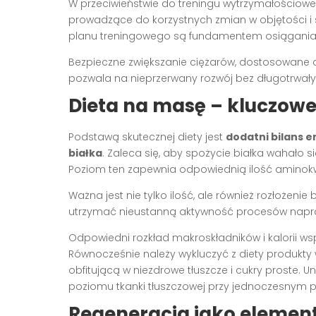
W przeciwieństwie do treningu wytrzymałościowe
prowadzące do korzystnych zmian w objętości i 
planu treningowego są fundamentem osiągania 
Bezpieczne zwiększanie ciężarów, dostosowane do
pozwala na nieprzerwany rozwój bez długotrwały
Dieta na masę – kluczowe
Podstawą skutecznej diety jest
dodatni bilans 
białka
. Zaleca się, aby spożycie białka wahało s
Poziom ten zapewnia odpowiednią ilość aminokw
Ważna jest nie tylko ilość, ale również rozłożeni
utrzymać nieustanną aktywność procesów napr
Odpowiedni rozkład makroskładników i kalorii wsp
Równocześnie należy wykluczyć z diety produkt
obfitującą w niezdrowe tłuszcze i cukry proste. 
poziomu tkanki tłuszczowej przy jednoczesnym p
Regeneracja jako elemen