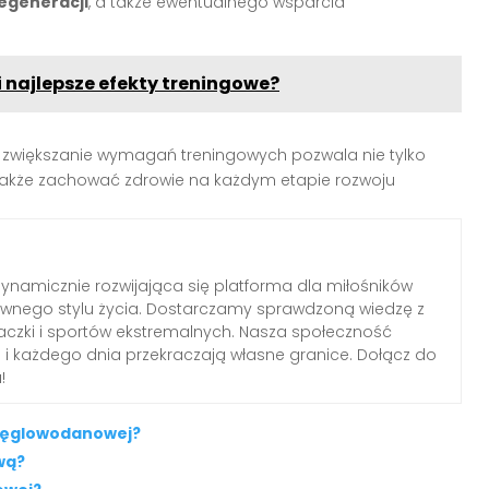
egeneracji
, a także ewentualnego wsparcia
i najlepsze efekty treningowe?
 zwiększanie wymagań treningowych pozwala nie tylko
 także zachować zdrowie na każdym etapie rozwoju
ynamicznie rozwijająca się platforma dla miłośników
ywnego stylu życia. Dostarczamy sprawdzoną wiedzę z
inaczki i sportów ekstremalnych. Nasza społeczność
ń i każdego dnia przekraczają własne granice. Dołącz do
!
owęglowodanowej?
wą?