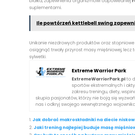
białka, zapewnienia organizmowi odpowiedniej
r
suplementami.
Ile powtórzeń kettlebell swing zapewn
Unikanie niezdrowych produktów oraz stopniowe
osiągnąć trwały przyrost masy mięśniowej, lecz
sylwetki.
Extreme Warrior Park
ExtremeWarriorPark.pl
to d
sportów ekstremalnych i akt
zakresu treningu, diety, wsp
skupia pasjonatów, którzy nie boją się wyzwa
nas i odkryj swojego wewnętrznego wojownika
Jak dobrać makroskładniki na diecie nisk
Jaki trening najlepiej buduje masę mięśnio