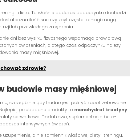
trening i dieta. To właśnie podczas odpoczynku dochodzi
dostateczna ilość snu czy zbyt częste treningi mogą
ntuzji lub przewlekłego zmęczenia.
anie dni bez wysiłku fizycznego wspomaga prawidłową
czonych ćwiczeniach, dlatego czas odpoczynku należy
udowania masy mięśniowej.
 zachować zdrowie?
 w budowie masy mięśniowej
mu, szczególnie gdy trudno jest pokryć zapotrzebowanie
. Najlepiej przebadane produkty to
monohydrat kreatyny
k izolaty serwatkowe. Dodatkowo, suplementacja beta-
 podczas intensywnych ćwiczeń.
uzupełnienie, a nie zamiennik właściwej diety i treningu.