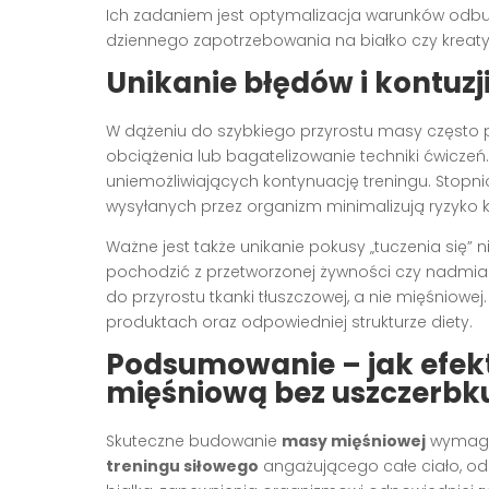
Ich zadaniem jest optymalizacja warunków odbud
dziennego zapotrzebowania na białko czy kreaty
Unikanie błędów i kontuzj
W dążeniu do szybkiego przyrostu masy często 
obciążenia lub bagatelizowanie techniki ćwiczeń
uniemożliwiających kontynuację treningu. Stopn
wysyłanych przez organizm minimalizują ryzyko ko
Ważne jest także unikanie pokusy „tuczenia się”
pochodzić z przetworzonej żywności czy nadmiaru
do przyrostu tkanki tłuszczowej, a nie mięśniowe
produktach oraz odpowiedniej strukturze diety.
Podsumowanie – jak efe
mięśniową bez uszczerbk
Skuteczne budowanie
masy mięśniowej
wymaga 
treningu siłowego
angażującego całe ciało, o