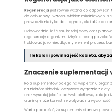
Regeneracja
jest równie ważna, co odpowiedni 
do odbudowy i wzrostu włókien mięśniowych. Nie
prowadzić nie tylko do stagnacji, ale także do ko
Odpowiednia ilość snu każdej doby oraz planow
regenerację organizmu. Mięśnie rosną po zakoń
traktować jako nieodłączny element procesu b
Ile kalorii powinna jeść kobieta, aby
Znaczenie suplementacji
Rola suplementów polega na wspieraniu organiz
na niektóre składniki odżywcze wyłącznie z diety
oraz wysokiej jakości odżywki białkowe, takie ja
alaniną może korzystnie wpływać na wydolność
Warto podkreślić, że suplementy stanowią jedynie 