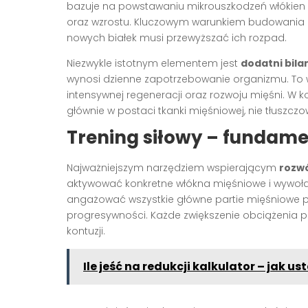
bazuje na powstawaniu mikrouszkodzeń włókien m
oraz wzrostu. Kluczowym warunkiem budowania 
nowych białek musi przewyższać ich rozpad.
Niezwykle istotnym elementem jest
dodatni bila
wynosi dzienne zapotrzebowanie organizmu. To 
intensywnej regeneracji oraz rozwoju mięśni. W 
głównie w postaci tkanki mięśniowej, nie tłuszczo
Trening siłowy – fundame
Najważniejszym narzędziem wspierającym
rozw
aktywować konkretne włókna mięśniowe i wywołać p
angażować wszystkie główne partie mięśniowe 
progresywności. Każde zwiększenie obciążenia 
kontuzji.
Ile jeść na redukcji kalkulator – jak us