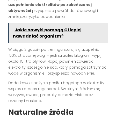
uzupełnianie elektrolitów po zakończonej
aktywności
przyspiesza powrót do równowagi i
zmniejsza ryzyko odwodnienia.
Jakie nawyki pomogą Ci lepiej
nawadniać organizm?
W ciągu 2 godzin po treningu staraj się uzupełnić
150% utraconej wagi – jeśli straciłeś kilogram, wypij
około 1,5 litra płynów. Napój powinien zawierać
elektrolity, szczególnie sód, który pomaga zatrzymać
wodę w organizmie i przyspiesza nawodnienie.
Dodatkowo, spożycie posiłku bogatego w elektrolity
wspiera proces regeneracji. Świetnym źródłem są
warzywa, owoce, produkty pełnoziarniste oraz
orzechy i nasiona.
Naturalne źródła