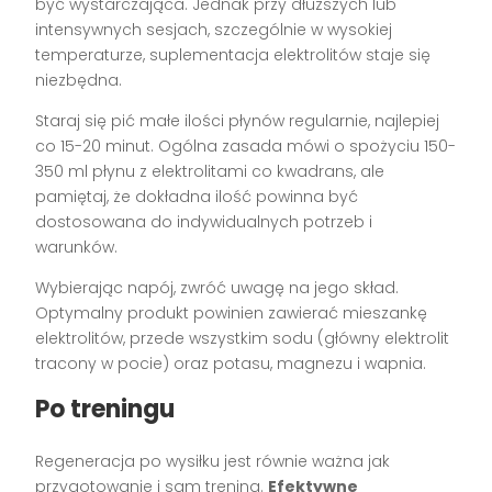
być wystarczająca. Jednak przy dłuższych lub
intensywnych sesjach, szczególnie w wysokiej
temperaturze, suplementacja elektrolitów staje się
niezbędna.
Staraj się pić małe ilości płynów regularnie, najlepiej
co 15-20 minut. Ogólna zasada mówi o spożyciu 150-
350 ml płynu z elektrolitami co kwadrans, ale
pamiętaj, że dokładna ilość powinna być
dostosowana do indywidualnych potrzeb i
warunków.
Wybierając napój, zwróć uwagę na jego skład.
Optymalny produkt powinien zawierać mieszankę
elektrolitów, przede wszystkim sodu (główny elektrolit
tracony w pocie) oraz potasu, magnezu i wapnia.
Po treningu
Regeneracja po wysiłku jest równie ważna jak
przygotowanie i sam trening.
Efektywne