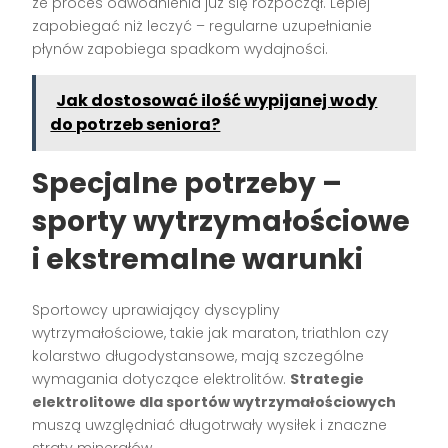
że proces odwodnienia już się rozpoczął. Lepiej
zapobiegać niż leczyć – regularne uzupełnianie
płynów zapobiega spadkom wydajności.
Jak dostosować ilość wypijanej wody
do potrzeb seniora?
Specjalne potrzeby –
sporty wytrzymałościowe
i ekstremalne warunki
Sportowcy uprawiający dyscypliny
wytrzymałościowe, takie jak maraton, triathlon czy
kolarstwo długodystansowe, mają szczególne
wymagania dotyczące elektrolitów.
Strategie
elektrolitowe dla sportów wytrzymałościowych
muszą uwzględniać długotrwały wysiłek i znaczne
straty minerałów.