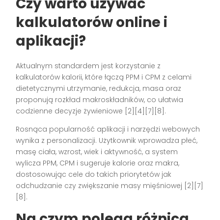
Czy warto używać
kalkulatorów online i
aplikacji?
Aktualnym standardem jest korzystanie z
kalkulatorów kalorii, które łączą PPM i CPM z celami
dietetycznymi utrzymanie, redukcja, masa oraz
proponują rozkład makroskładników, co ułatwia
codzienne decyzje żywieniowe [2][4][7][8].
Rosnąca popularność aplikacji i narzędzi webowych
wynika z personalizacji. Użytkownik wprowadza płeć,
masę ciała, wzrost, wiek i aktywność, a system
wylicza PPM, CPM i sugeruje kalorie oraz makra,
dostosowując cele do takich priorytetów jak
odchudzanie czy zwiększanie masy mięśniowej [2][7]
[8].
Na czym polega różnica