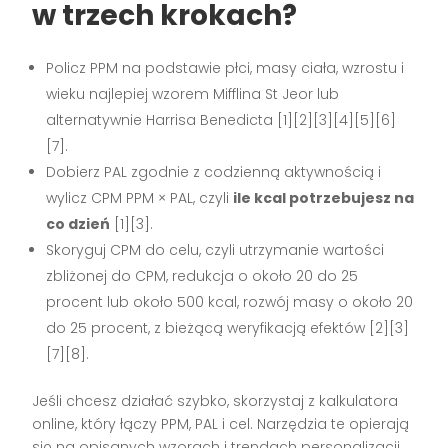
w trzech krokach?
Policz PPM na podstawie płci, masy ciała, wzrostu i
wieku najlepiej wzorem Mifflina St Jeor lub
alternatywnie Harrisa Benedicta [1][2][3][4][5][6]
[7].
Dobierz PAL zgodnie z codzienną aktywnością i
wylicz CPM PPM × PAL, czyli
ile kcal potrzebujesz na
co dzień
[1][3].
Skoryguj CPM do celu, czyli utrzymanie wartości
zbliżonej do CPM, redukcja o około 20 do 25
procent lub około 500 kcal, rozwój masy o około 20
do 25 procent, z bieżącą weryfikacją efektów [2][3]
[7][8].
Jeśli chcesz działać szybko, skorzystaj z kalkulatora
online, który łączy PPM, PAL i cel. Narzędzia te opierają
się na opisanych wzorach i trendach personalizacji,