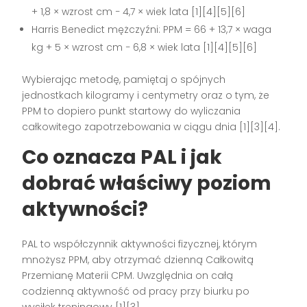
+ 1,8 × wzrost cm − 4,7 × wiek lata [1][4][5][6]
Harris Benedict mężczyźni: PPM = 66 + 13,7 × waga
kg + 5 × wzrost cm − 6,8 × wiek lata [1][4][5][6]
Wybierając metodę, pamiętaj o spójnych
jednostkach kilogramy i centymetry oraz o tym, że
PPM to dopiero punkt startowy do wyliczania
całkowitego zapotrzebowania w ciągu dnia [1][3][4].
Co oznacza PAL i jak
dobrać właściwy poziom
aktywności?
PAL to współczynnik aktywności fizycznej, którym
mnożysz PPM, aby otrzymać dzienną Całkowitą
Przemianę Materii CPM. Uwzględnia on całą
codzienną aktywność od pracy przy biurku po