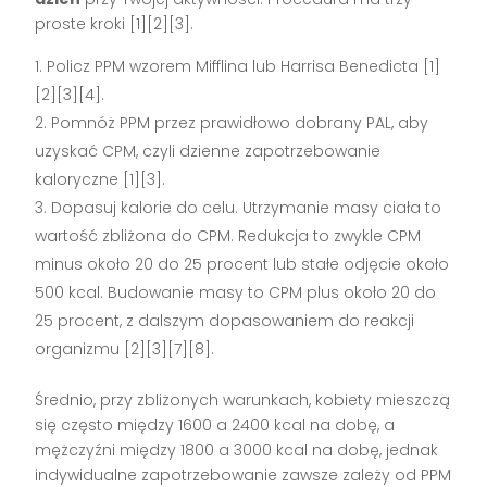
proste kroki [1][2][3].
Policz PPM wzorem Mifflina lub Harrisa Benedicta [1]
[2][3][4].
Pomnóż PPM przez prawidłowo dobrany PAL, aby
uzyskać CPM, czyli dzienne zapotrzebowanie
kaloryczne [1][3].
Dopasuj kalorie do celu. Utrzymanie masy ciała to
wartość zbliżona do CPM. Redukcja to zwykle CPM
minus około 20 do 25 procent lub stałe odjęcie około
500 kcal. Budowanie masy to CPM plus około 20 do
25 procent, z dalszym dopasowaniem do reakcji
organizmu [2][3][7][8].
Średnio, przy zbliżonych warunkach, kobiety mieszczą
się często między 1600 a 2400 kcal na dobę, a
mężczyźni między 1800 a 3000 kcal na dobę, jednak
indywidualne zapotrzebowanie zawsze zależy od PPM