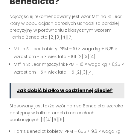
Benedicta?
Najczęściej rekomendowany jest wzór Mifflina St Jeor,
który w populacjach dorosłych uchodzi za bardziej
precyzyjny w porównaniu z klasycznym wzorem
Harrisa Benedicta [2][3][4][7].
Mifflin St Jeor kobiety: PPM = 10 × waga kg + 6,25 ×
wzrost cm − 5 × wiek lata − 161 [2][3][4]
Mifflin St Jeor mężczyźni: PPM = 10 × waga kg + 6,25 ×
wzrost cm − 5 × wiek lata + 5 [2][3][4]
Jak dobić białko w codziennej diecie?
Stosowany jest także wzór Harrisa Benedicta, szeroko
dostępny w kalkulatorach i materiałach
edukacyjnych [1][4][5][6].
Harris Benedict kobiety: PPM = 655 + 9,6 × waga kg