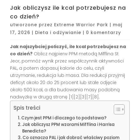
Jak obliczysz ile kcal potrzebujesz na
co dzień?
utworzone przez
Extreme Warrior Park
|
maj
17, 2026
|
Dieta i odżywianie
|
0 komentarzy
Jak najszybciej policzyć,
ile kcal potrzebujesz na
co dzień
?
Oblicz najpierw PPM metodą Mifflina St
Jeor, pomnóż wynik przez współczynnik aktywności
PAL, a potem dopasuj kalorie do celu, czyli
utrzymanie, redukcja lub masa. Dla redukcji przyjmij
deficyt około 20 do 25 procent lub stałe odjęcie
około 500 kcal, a dla budowania masy podobną
nadwyżkę w drugą stronę [1][2][3][7][8].
Spis treści
Czym jest PPM i dlaczego to podstawa?
Jak obliczysz PPM wzorami Mifflina i Harrisa
Benedicta?
Co oznacza PAL i jak dobrać właściwy poziom