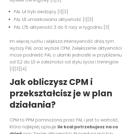
wysiłek treningowy [1][3].
PAL 1,4 tryb siedzący [1][3]
PAL 1,6 umiarkowana aktywność [1][3]
PAL 1,75 aktywność 3 do 5 razy w tygodniu [3]
Im więcej ruchu i większa intensywność dnia, tym
wyższy PAL oraz wyższe CPM. Zwiększenie aktywności
może podnieść PAL o ułamki jednostki w przybliżeniu
od 0,2 do 1,0 w zależności od stylu życia i treningów
[1][3][4].
Jak obliczysz CPM i
przekształcisz je w plan
działania?
CPM to PPM pomnożona przez PAL i jest to wartość,
która najlepiej opisuje
ile kcal potrzebujesz na co
dzień
przy Twojej aktywności. Procedura ma trzy