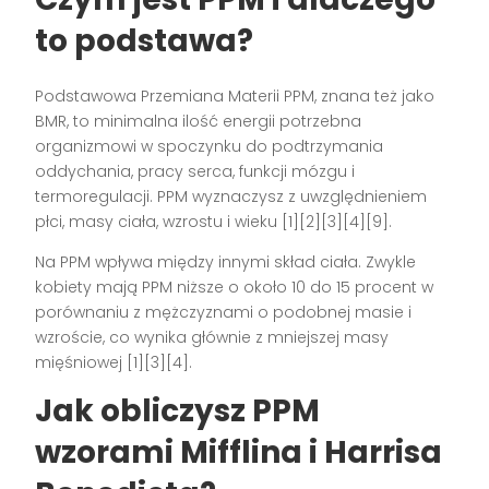
to podstawa?
Podstawowa Przemiana Materii PPM, znana też jako
BMR, to minimalna ilość energii potrzebna
organizmowi w spoczynku do podtrzymania
oddychania, pracy serca, funkcji mózgu i
termoregulacji. PPM wyznaczysz z uwzględnieniem
płci, masy ciała, wzrostu i wieku [1][2][3][4][9].
Na PPM wpływa między innymi skład ciała. Zwykle
kobiety mają PPM niższe o około 10 do 15 procent w
porównaniu z mężczyznami o podobnej masie i
wzroście, co wynika głównie z mniejszej masy
mięśniowej [1][3][4].
Jak obliczysz PPM
wzorami Mifflina i Harrisa