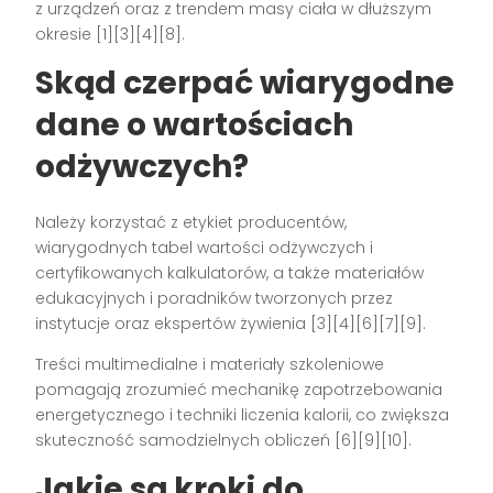
z urządzeń oraz z trendem masy ciała w dłuższym
okresie [1][3][4][8].
Skąd czerpać wiarygodne
dane o wartościach
odżywczych?
Należy korzystać z etykiet producentów,
wiarygodnych tabel wartości odżywczych i
certyfikowanych kalkulatorów, a także materiałów
edukacyjnych i poradników tworzonych przez
instytucje oraz ekspertów żywienia [3][4][6][7][9].
Treści multimedialne i materiały szkoleniowe
pomagają zrozumieć mechanikę zapotrzebowania
energetycznego i techniki liczenia kalorii, co zwiększa
skuteczność samodzielnych obliczeń [6][9][10].
Jakie są kroki do