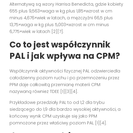
Alternatywą są wzory Harrisa Benedicta, gdzie kobiety
655 plus 9,563×waga w kg plus 1,85×wzrost w cm
minus 4,676×wiek w latach, a mężczyźni 66,5 plus
13,75×waga w kg plus 5,003×wzrost w cm minus
6,775×wiek w latach [2][7].
Co to jest współczynnik
PAL i jak wpływa na CPM?
Współczynnik aktywności fizycznej PAL odzwierciedla
całodzienny poziom ruchu i po przemnożeniu przez
PPM daje całkowitą przemianę materii CPM
nazywaną również TDEE [1][3][4].
Przykładowe przedziały PAL to od 1,2 dla trybu
siedzącego do 1,9 dla bardzo wysokiej aktywności, a
końcowy wynik CPM uzyskuje się jako PPM
pomnożone przez właściwy poziom PAL [1][4].