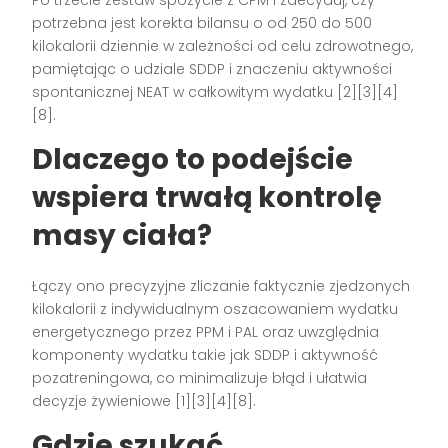
Po trzecie zestaw spożycie z CPM i zdecyduj, czy
potrzebna jest korekta bilansu o od 250 do 500
kilokalorii dziennie w zależności od celu zdrowotnego,
pamiętając o udziale SDDP i znaczeniu aktywności
spontanicznej NEAT w całkowitym wydatku [2][3][4]
[8].
Dlaczego to podejście
wspiera trwałą kontrolę
masy ciała?
Łączy ono precyzyjne zliczanie faktycznie zjedzonych
kilokalorii z indywidualnym oszacowaniem wydatku
energetycznego przez PPM i PAL oraz uwzględnia
komponenty wydatku takie jak SDDP i aktywność
pozatreningowa, co minimalizuje błąd i ułatwia
decyzje żywieniowe [1][3][4][8].
Gdzie szukać