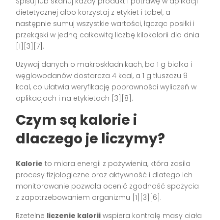
Spisuj lub skanuj każdy produkt i potrawę w aplikacji
dietetycznej albo korzystaj z etykiet i tabel, a
następnie sumuj wszystkie wartości, łącząc posiłki i
przekąski w jedną całkowitą liczbę kilokalorii dla dnia
[1][3][7].
Używaj danych o makroskładnikach, bo 1 g białka i
węglowodanów dostarcza 4 kcal, a 1 g tłuszczu 9
kcal, co ułatwia weryfikację poprawności wyliczeń w
aplikacjach i na etykietach [3][8].
Czym są kalorie i
dlaczego je liczymy?
Kalorie
to miara energii z pożywienia, która zasila
procesy fizjologiczne oraz aktywność i dlatego ich
monitorowanie pozwala ocenić zgodność spożycia
z zapotrzebowaniem organizmu [1][3][6].
Rzetelne
liczenie kalorii
wspiera kontrolę masy ciała