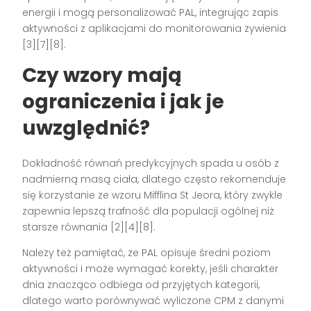
energii i mogą personalizować PAL, integrując zapis
aktywności z aplikacjami do monitorowania żywienia
[3][7][8].
Czy wzory mają
ograniczenia i jak je
uwzględnić?
Dokładność równań predykcyjnych spada u osób z
nadmierną masą ciała, dlatego często rekomenduje
się korzystanie ze wzoru Mifflina St Jeora, który zwykle
zapewnia lepszą trafność dla populacji ogólnej niż
starsze równania [2][4][8].
Należy też pamiętać, że PAL opisuje średni poziom
aktywności i może wymagać korekty, jeśli charakter
dnia znacząco odbiega od przyjętych kategorii,
dlatego warto porównywać wyliczone CPM z danymi