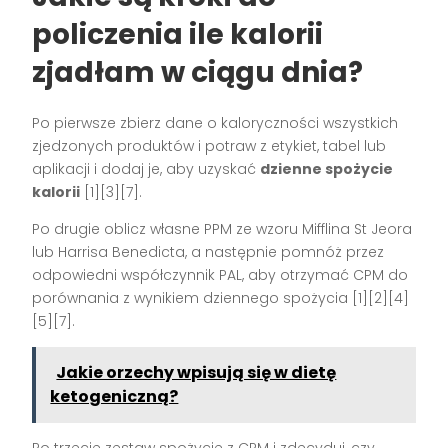
policzenia ile kalorii
zjadłam w ciągu dnia?
Po pierwsze zbierz dane o kaloryczności wszystkich
zjedzonych produktów i potraw z etykiet, tabel lub
aplikacji i dodaj je, aby uzyskać
dzienne spożycie
kalorii
[1][3][7].
Po drugie oblicz własne PPM ze wzoru Mifflina St Jeora
lub Harrisa Benedicta, a następnie pomnóż przez
odpowiedni współczynnik PAL, aby otrzymać CPM do
porównania z wynikiem dziennego spożycia [1][2][4]
[5][7].
Jakie orzechy wpisują się w dietę
ketogeniczną?