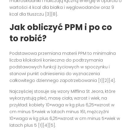
makroskładniki i naliczają łączną energię w oparciu o
wartości 4 kcal dla białka i węglowodanów oraz 9
kcal dla tłuszczu [3][8].
Jak obliczyć PPM i po co
to robić?
Podstawowa przemiana materii PPM to minimalna
liczba kilokalorii konieczna do podtrzymania
podstawowych funkcji życiowych w spoczynku i
stanowi punkt odniesienia do wyznaczenia
całkowitego dziennego zapotrzebowania [1][2][4].
Najczęściej stosuje się wzory Mifflina St Jeora, które
wykorzystują płeć, masę ciała, wzrost i wiek, na
przykład: kobiety 10×waga w kg plus 6,25×wzrost w
cm minus 5×wiek w latach minus 161, mężczyźni
10×waga w kg plus 6,25×wzrost w cm minus 5×wiek w
latach plus 5 [1][4][5].