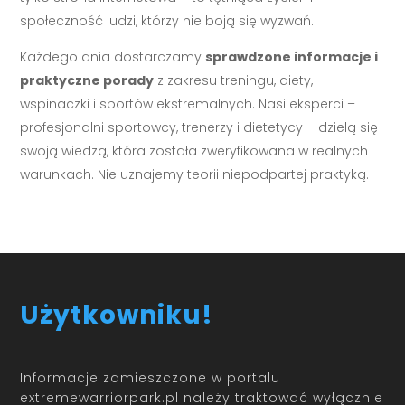
społeczność ludzi, którzy nie boją się wyzwań.
Każdego dnia dostarczamy
sprawdzone informacje i
praktyczne porady
z zakresu treningu, diety,
wspinaczki i sportów ekstremalnych. Nasi eksperci –
profesjonalni sportowcy, trenerzy i dietetycy – dzielą się
swoją wiedzą, która została zweryfikowana w realnych
warunkach. Nie uznajemy teorii niepodpartej praktyką.
Użytkowniku!
Informacje zamieszczone w portalu
extremewarriorpark.pl należy traktować wyłącznie