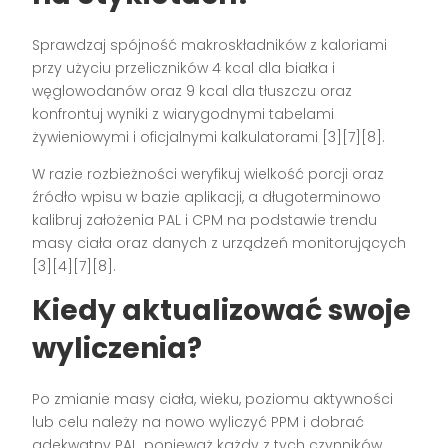
Sprawdzaj spójność makroskładników z kaloriami
przy użyciu przeliczników 4 kcal dla białka i
węglowodanów oraz 9 kcal dla tłuszczu oraz
konfrontuj wyniki z wiarygodnymi tabelami
żywieniowymi i oficjalnymi kalkulatorami [3][7][8].
W razie rozbieżności weryfikuj wielkość porcji oraz
źródło wpisu w bazie aplikacji, a długoterminowo
kalibruj założenia PAL i CPM na podstawie trendu
masy ciała oraz danych z urządzeń monitorujących
[3][4][7][8].
Kiedy aktualizować swoje
wyliczenia?
Po zmianie masy ciała, wieku, poziomu aktywności
lub celu należy na nowo wyliczyć PPM i dobrać
adekwatny PAL, ponieważ każdy z tych czynników