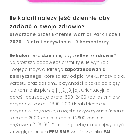
Ile kalorii należy jeść dziennie aby
zadbać o swoje zdrowie?
utworzone przez
Extreme Warrior Park
|
cze 1,
2026
|
Dieta i odżywianie
|
0 komentarzy
Ile kalorii
jeść
dziennie
, aby zadbać o
zdrowie
?
Najprostsza odpowiedź brzmi: tyle, ile wynika z
Twojego indywidualnego
zapotrzebowania
kalorycznego
, które zależy od płci, wieku, masy ciała,
wzrostu oraz poziomu aktywności, a także od ciąży
lub karmienia piersią [1][2][3][5]. Orientacyjnie
dorośli potrzebują około 1600–2400 kcal dziennie w
przypadku kobiet i 1800–3000 kcal dziennie w
przypadku mężczyzn, a często przywoływane średnie
to około 2000 kcal dla kobiet i 2500 kcal dla
mężczyzn [1][3][6]. Dokładną liczbę najlepiej wyliczyć
z uwzględnieniem
PPM BMR
, współczynnika
PAL
i