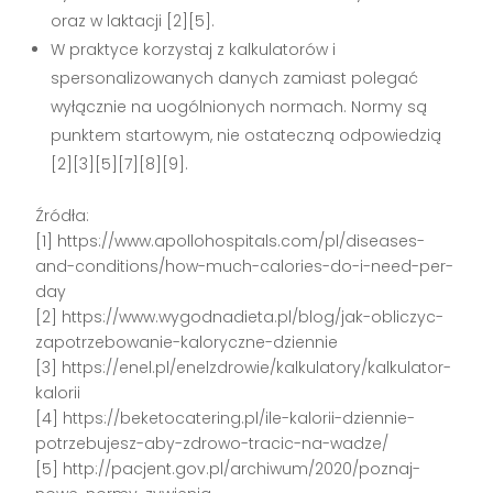
oraz w laktacji [2][5].
W praktyce korzystaj z kalkulatorów i
spersonalizowanych danych zamiast polegać
wyłącznie na uogólnionych normach. Normy są
punktem startowym, nie ostateczną odpowiedzią
[2][3][5][7][8][9].
Źródła:
[1] https://www.apollohospitals.com/pl/diseases-
and-conditions/how-much-calories-do-i-need-per-
day
[2] https://www.wygodnadieta.pl/blog/jak-obliczyc-
zapotrzebowanie-kaloryczne-dziennie
[3] https://enel.pl/enelzdrowie/kalkulatory/kalkulator-
kalorii
[4] https://beketocatering.pl/ile-kalorii-dziennie-
potrzebujesz-aby-zdrowo-tracic-na-wadze/
[5] http://pacjent.gov.pl/archiwum/2020/poznaj-