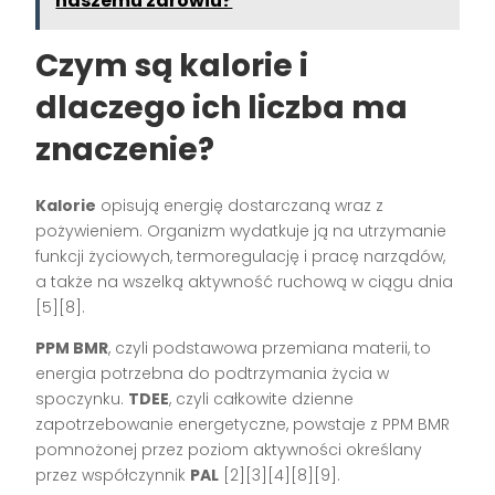
naszemu zdrowiu?
Czym są kalorie i
dlaczego ich liczba ma
znaczenie?
Kalorie
opisują energię dostarczaną wraz z
pożywieniem. Organizm wydatkuje ją na utrzymanie
funkcji życiowych, termoregulację i pracę narządów,
a także na wszelką aktywność ruchową w ciągu dnia
[5][8].
PPM BMR
, czyli podstawowa przemiana materii, to
energia potrzebna do podtrzymania życia w
spoczynku.
TDEE
, czyli całkowite dzienne
zapotrzebowanie energetyczne, powstaje z PPM BMR
pomnożonej przez poziom aktywności określany
przez współczynnik
PAL
[2][3][4][8][9].