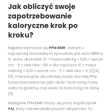
Jak obliczyć swoje
zapotrzebowanie
kaloryczne krok po
kroku?
Najpierw wyznacza się
PPM BMR
. Jednym z
najczęściej stosowanych sposobów jest wzór Mifflina
St Jeora: dla kobiet 10 × masa ciała kg + 6,25 × wzrost
cm − 5 × wiek lata − 161, a dla mężczyzn 10 × masa
ciała kg + 6,25 × wzrost cm − 5 × wiek lata + 5 [2][4]
[9]. Orientacyjnie, dla zdrowej osoby dorosłej PPM
bywa szacowane też jako około 1 kcal na kg masy
ciała na godzinę, czyli około 24 kcal na kg na dobę
[8].
Następnie PPM BMR mnoży się przez współczynnik
PAL
, który odzwierciedla poziom aktywności. To