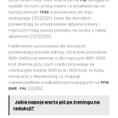
utrzymania masy ciała. Współczynnik
PAL
uwzględnia
wydatki na ruch i pracę mięśni, co przekłada się na
wyższą wartość
TDEE
w porównaniu do stylu
siedzącego [1][2][3][5]. Dane dla dorosłych
potwierdzają, że umiarkowanie aktywne kobiety i
mężczyźni mają wyższe potrzeby niż osoby o niskiej
aktywności [1][2][3][5].
Publikowane oszacowania dla dorosłych
potwierdzają szerokie zakresy. Dla kobiet przeciętnie
1600–2400 kcal dziennie, a dla mężczyzn 1800–3000
kcal dziennie, przy czym często przywołuje się
orientacyjne średnie 2000 kcal i 2500 kcal. Te liczby
rosną wraz z aktywnością, co znajduje
odzwierciedlenie w kalkulatorach bazujących na
PPM
BMR
i
PAL
[1][3][6].
Jakie napoje warto pić po treningu na
redukcji?