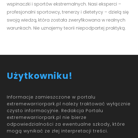
wspinaczki i sportów ekstremalnych. Nasi eksperci –
profesjonalni sportowcy, trenerzy i dietetycy – dzielą się
swoją wiedzą, która została zweryfikowana w realnych
warunkach. Nie uznajemy teorii niepodpartej praktyką.
Użytkowniku!
Informacje zamieszczone w portalu
extremewarriorpark.pl należy traktować wyłącznie
czysto informacyjnie. Redakcja Portalu
extremewarriorpark.pl nie bierze
odpowiedzialności za ewentualne szkody, które
mogą wynikać ze złej interpretacji treści.