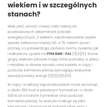
wiekiem i w szczególnych
stanach?
Wiek, płeć, wzrost i masa ciała należą do
podstawowych determinant potrzeb
energetycznych. Z wiekiem zapotrzebowanie zwykle
spada, zwłaszcza między 50. a 75. rokiem życia i
później, co potwierdzają zarówno normy żywienia, jak
i kalkulatory oparte na
PPM BMR
i
PAL
[1][2][5]. Różne
grupy wiekowo płciowe mają różne potrzeby, a dzieci
i młodzież w okresie wzrostu oraz kobiety w ciąży i
podczas karmienia piersią wymagają relatywnie
wyższej podaży energii [1][2][3][5][6].
W ciąży i w laktacji zapotrzebowanie może wzrosnąć
o około 255 kcal w pierwszym trymestrze i o około
500 kcal w trzecim trymestrze oraz podczas
karmienia piersią. Te wartości traktuje się jako
kierunkowe i dostosowuje indywidualnie wraz z