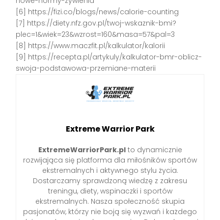
nowe-normy-zywienia
[6] https://fizi.co/blogs/news/calorie-counting
[7] https://diety.nfz.gov.pl/twoj-wskaznik-bmi?
plec=1&wiek=23&wzrost=160&masa=57&pal=3
[8] https://www.maczfit.pl/kalkulator/kalorii
[9] https://recepta.pl/artykuly/kalkulator-bmr-oblicz-
swoja-podstawowa-przemiane-materii
Extreme Warrior Park
ExtremeWarriorPark.pl
to dynamicznie
rozwijająca się platforma dla miłośników sportów
ekstremalnych i aktywnego stylu życia.
Dostarczamy sprawdzoną wiedzę z zakresu
treningu, diety, wspinaczki i sportów
ekstremalnych. Nasza społeczność skupia
pasjonatów, którzy nie boją się wyzwań i każdego