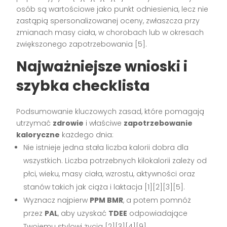
osób są wartościowe jako punkt odniesienia, lecz nie
zastąpią spersonalizowanej oceny, zwłaszcza przy
zmianach masy ciała, w chorobach lub w okresach
zwiększonego zapotrzebowania [5].
Najważniejsze wnioski i
szybka checklista
Podsumowanie kluczowych zasad, które pomagają
utrzymać
zdrowie
i właściwe
zapotrzebowanie
kaloryczne
każdego dnia:
Nie istnieje jedna stała liczba kalorii dobra dla
wszystkich. Liczba potrzebnych kilokalorii zależy od
płci, wieku, masy ciała, wzrostu, aktywności oraz
stanów takich jak ciąża i laktacja [1][2][3][5].
Wyznacz najpierw
PPM BMR
, a potem pomnóż
przez
PAL
, aby uzyskać
TDEE
odpowiadające
Twojemu stylowi życia [2][3][4][9].