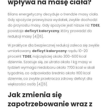
wpływa na masę ciała?
Bilans energetyczny decyduje o trendzie masy ciała.
Gdy spożycie przewyższa wydatek, zwykle dochodzi
do przyrostu masy. Gdy spożycie jest niższe niż
TDEE
,
powstaje
deficyt kaloryczny
, który prowadzi do
redukcji masy [4][6].
W praktyce dla bezpiecznej redukcji zaleca się zwykle
umiarkowany
deficyt kaloryczny
rzędu 10–20
procent
TDEE
, najczęściej około 300–500 kcal
dziennie. Szacuje się, że utrata około 1 kg masy w
tydzień wymaga niedoboru około 7700 kcal w skali
tygodnia, co odpowiada średnio około 1100 kcal
dziennie, co zwykle przekracza zdrowy deficyt dla
większości osób [4][6].
Jak zmienia się
zapotrzebowanie wraz z