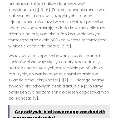
orientacyjne, które należy doprecyzować
indywidualnie [1][3][6]. Zapotrzebowanie rośnie wraz
z aktywnością oraz w szczególnych stanach
fizjologicznych. W ciąży i w czasie laktacji potrzeby
energetyczne wzrastają o dodatkowe setki kilokalorii
dziennie, na przykład około 255 kcal w pierwszym
trymestrze oraz około 500 kcal w trzecim trymestrze i
w okresie karmienia piersią [2][5].
Wraz z wiekiem zapotrzebowanie zwykle spada. U
seniorów obserwuje się systematyczną redukcję
potrzeb energetycznych, szczególnie po 50. do 75.
roku życia, co wynika między innymi ze zmian w
składzie ciała i aktywności [1][2][5]. Dlatego normy
żywienia dla zdrowych osób traktuje się jako ramy
odniesienia, a nie zamiennik obliczeń dopasowanych
do jednostki [5].
Czy odżywki białkowe mogą zaszkodzić