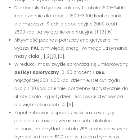
Dla dorosłych typowe zakresy to około 1600–2400
kcal dziennie dla kobiet i 1800–3000 kcal dziennie
dla mężczyzn. Średnie populacyjne 2000 kcal i
2500 kcal są wyłącznie orientacyjne [1][3][6].
Aktywność podnosi potrzeby energetyczne. Im
wyższy
PAL
, tym więcej energii wymaga utrzymanie
masy ciała [1][2][3][5].
W redukcji masy zwykle sprawdza się umiarkowany
deficyt kaloryczny
10–20 procent
TDEE
,
najczęściej 300–500 kcal dziennie. Deficyt rzędu
około 1100 kcal dziennie, potrzebny statystycznie do
utraty około 1 kg w tydzień, jest zwykle zbyt wysoki
dla większości osób [4][6].
Zapotrzebowanie spada z wiekiem, a w ciąży i
podczas karmienia wzrasta o setki kilokalorii
dziennie, na przykład o około 255 kcal w pierwszym
trymestrze i około 500 kcal w trzecim trymestrze