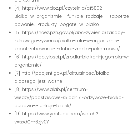
bialko.html
[4] https://www.doz.pl/czytelnia/a15802-
Bialko_w_organizmie__funkcje_rodzaje_i_zapotrze
bowanie._Produkty_bogate_w_bialko
[5] https://ncez.pzh.gov.pl/abc-zywienia/zasady-
zdrowego-zywienia/bialko-rola-w-organizmie-
zapotrzebowanie-i-dobre-zrodla-pokarmowe/
[6] https://ootylosci.pl/zrodla-bialka-i-jego-rola-w-
organizmie/
[7] http://pacjent.gov.pl/aktualnosc/bialko-
dlaczego-jest-wazne
[8] https://www.alab.pl/centrum-
wiedzy/podstawowe-skladniki-odzywcze-bialko-
budowa-i-funkcje-bialek/
[9] https://www.youtube.com/watch?
v=sxdCm6zjv0Y