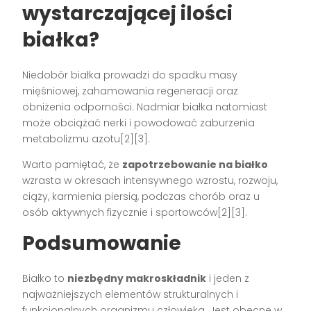
wystarczającej ilości
białka?
Niedobór białka prowadzi do spadku masy
mięśniowej, zahamowania regeneracji oraz
obniżenia odporności. Nadmiar białka natomiast
może obciążać nerki i powodować zaburzenia
metabolizmu azotu[2][3].
Warto pamiętać, że
zapotrzebowanie na białko
wzrasta w okresach intensywnego wzrostu, rozwoju,
ciąży, karmienia piersią, podczas chorób oraz u
osób aktywnych fizycznie i sportowców[2][3].
Podsumowanie
Białko to
niezbędny makroskładnik
i jeden z
najważniejszych elementów strukturalnych i
funkcjonalnych organizmu człowieka. Jest obecne w