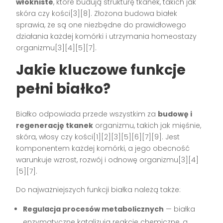
włókniste
, które budują strukturę tkanek, takich jak
skóra czy kości[3][8]. Złożona budowa białek
sprawia, że są one niezbędne do prawidłowego
działania każdej komórki i utrzymania homeostazy
organizmu[3][4][5][7].
Jakie kluczowe funkcje
pełni białko?
Białko odpowiada przede wszystkim za
budowę i
regenerację tkanek
organizmu, takich jak mięśnie,
skóra, włosy czy kości[1][2][3][5][6][7][9]. Jest
komponentem każdej komórki, a jego obecność
warunkuje wzrost, rozwój i odnowę organizmu[3][4]
[5][7].
Do najważniejszych funkcji białka należą także:
Regulacja procesów metabolicznych
— białka
enzymatyczne katalizują reakcje chemiczne, a