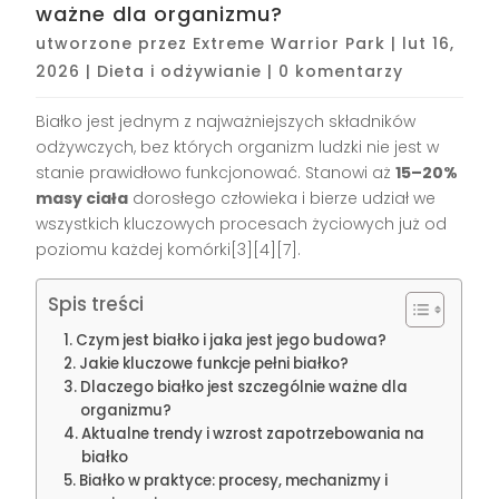
ważne dla organizmu?
utworzone przez
Extreme Warrior Park
|
lut 16,
2026
|
Dieta i odżywianie
|
0 komentarzy
Białko jest jednym z najważniejszych składników
odżywczych, bez których organizm ludzki nie jest w
stanie prawidłowo funkcjonować. Stanowi aż
15–20%
masy ciała
dorosłego człowieka i bierze udział we
wszystkich kluczowych procesach życiowych już od
poziomu każdej komórki[3][4][7].
Spis treści
Czym jest białko i jaka jest jego budowa?
Jakie kluczowe funkcje pełni białko?
Dlaczego białko jest szczególnie ważne dla
organizmu?
Aktualne trendy i wzrost zapotrzebowania na
białko
Białko w praktyce: procesy, mechanizmy i