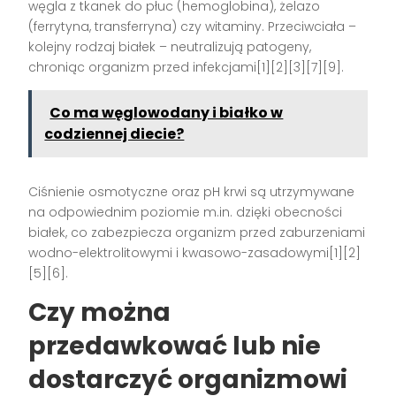
węgla z tkanek do płuc (hemoglobina), żelazo
(ferrytyna, transferryna) czy witaminy. Przeciwciała –
kolejny rodzaj białek – neutralizują patogeny,
chroniąc organizm przed infekcjami[1][2][3][7][9].
Co ma węglowodany i białko w
codziennej diecie?
Ciśnienie osmotyczne oraz pH krwi są utrzymywane
na odpowiednim poziomie m.in. dzięki obecności
białek, co zabezpiecza organizm przed zaburzeniami
wodno-elektrolitowymi i kwasowo-zasadowymi[1][2]
[5][6].
Czy można
przedawkować lub nie
dostarczyć organizmowi