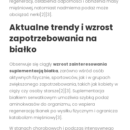
regeneracji, osłabienia odporności i obniżenia masy
mięśniowej, natomiast nadmierna podaż może
obciążać nerki[2][3].
Aktualne trendy i wzrost
zapotrzebowania na
białko
Obserwuje się ciągły
wzrost zainteresowania
suplementacją białka
, zarówno wśród osób
aktywnych fizycznie, sportowców, jak i w grupach
zwiększonego zapotrzebowania, takich jak kobiety w
ciąży czy osoby starsze[2][3]. Suplementacja
białkiem serwatkowym umożliwia szybką podaż
aminokwasów do organizmu, co wspiera
regenerację tkanek po wysiłku fizycznym i ogranicza
katabolizm mięśniowy[3].
W stanach chorobowych i podczas intensywnego