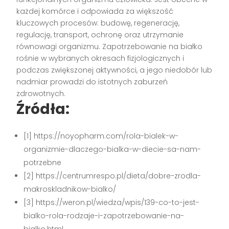
każdej komórce i odpowiada za większość
kluczowych procesów: budowę, regenerację,
regulację, transport, ochronę oraz utrzymanie
równowagi organizmu. Zapotrzebowanie na białko
rośnie w wybranych okresach fizjologicznych i
podczas zwiększonej aktywności, a jego niedobór lub
nadmiar prowadzi do istotnych zaburzeń
zdrowotnych.
Źródła:
[1] https://noyopharm.com/rola-bialek-w-
organizmie-dlaczego-bialka-w-diecie-sa-nam-
potrzebne
[2] https://centrumrespo.pl/dieta/dobre-zrodla-
makroskladnikow-bialko/
[3] https://weron.pl/wiedza/wpis/139-co-to-jest-
bialko-rola-rodzaje-i-zapotrzebowanie-na-