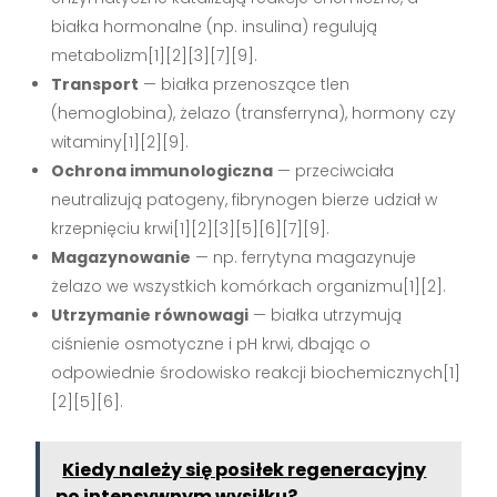
białka hormonalne (np. insulina) regulują
metabolizm[1][2][3][7][9].
Transport
— białka przenoszące tlen
(hemoglobina), żelazo (transferryna), hormony czy
witaminy[1][2][9].
Ochrona immunologiczna
— przeciwciała
neutralizują patogeny, fibrynogen bierze udział w
krzepnięciu krwi[1][2][3][5][6][7][9].
Magazynowanie
— np. ferrytyna magazynuje
żelazo we wszystkich komórkach organizmu[1][2].
Utrzymanie równowagi
— białka utrzymują
ciśnienie osmotyczne i pH krwi, dbając o
odpowiednie środowisko reakcji biochemicznych[1]
[2][5][6].
Kiedy należy się posiłek regeneracyjny
po intensywnym wysiłku?