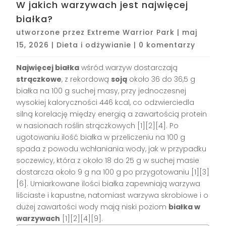
W jakich warzywach jest najwięcej
białka?
utworzone przez
Extreme Warrior Park
|
maj
15, 2026
|
Dieta i odżywianie
|
0 komentarzy
Najwięcej białka
wśród warzyw dostarczają
strączkowe
, z rekordową
soją
około 36 do 36,5 g
białka na 100 g suchej masy, przy jednoczesnej
wysokiej kaloryczności 446 kcal, co odzwierciedla
silną korelację między energią a zawartością protein
w nasionach roślin strączkowych [1][2][4]. Po
ugotowaniu ilość białka w przeliczeniu na 100 g
spada z powodu wchłaniania wody, jak w przypadku
soczewicy, która z około 18 do 25 g w suchej masie
dostarcza około 9 g na 100 g po przygotowaniu [1][3]
[6]. Umiarkowane ilości białka zapewniają warzywa
liściaste i kapustne, natomiast warzywa skrobiowe i o
dużej zawartości wody mają niski poziom
białka w
warzywach
[1][2][4][9].