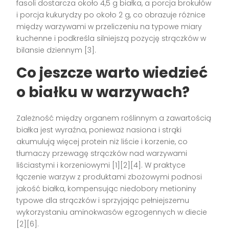
fasoli dostarcza około 4,5 g białka, a porcja brokułów
i porcja kukurydzy po około 2 g, co obrazuje różnice
między warzywami w przeliczeniu na typowe miary
kuchenne i podkreśla silniejszą pozycję strączków w
bilansie dziennym [3].
Co jeszcze warto wiedzieć
o białku w warzywach?
Zależność między organem roślinnym a zawartością
białka jest wyraźna, ponieważ nasiona i strąki
akumulują więcej protein niż liście i korzenie, co
tłumaczy przewagę strączków nad warzywami
liściastymi i korzeniowymi [1][2][4]. W praktyce
łączenie warzyw z produktami zbożowymi podnosi
jakość białka, kompensując niedobory metioniny
typowe dla strączków i sprzyjając pełniejszemu
wykorzystaniu aminokwasów egzogennych w diecie
[2][6].