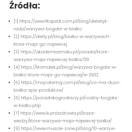
Źródła:
[1] https://www.fitapetit.com.pl/blog/dietetyk-
radzi/warzywa-bogate-w-bialko
[2] https://dietly.pl/blog/bialko-w-warzywach-
ktore-maja-go-najwiecej
[3] https://akademiasmaku.pl/porada/ktore-
warzywa-maja-najwiecej-bialka,739
[4] https://ktomalek.pl/blog/warzywa-bogate-w-
bialko-ktore-maja-go-najwiecej/w-2932
[5] https://mojcatering.com.pl/blog/co-ma-duzo-
bialka-spis-produktow/
[6] https://poradnikogrodniczy.pl/rosliny-bogate-
w-bialko.php
[7] https://www.kuzniazdrowia.pl/baza-
wiedzy/ktore-warzywa-maja-najwiecej-bialka/
[9] https://www.muscle-zone.pl/blog/10-warzyw-