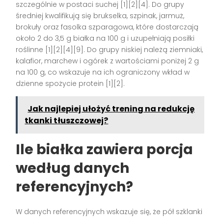
szczególnie w postaci suchej [1][2][4]. Do grupy
średniej kwalifikują się brukselka, szpinak, jarmuż,
brokuły oraz fasolka szparagowa, które dostarczają
około 2 do 3,5 g białka na 100 g i uzupełniają posiłki
roślinne [1][2][4][9]. Do grupy niskiej należą ziemniaki,
kalafior, marchew i ogórek z wartościami poniżej 2 g
na 100 g, co wskazuje na ich ograniczony wkład w
dzienne spożycie protein [1][2].
Jak najlepiej ułożyć trening na redukcję
tkanki tłuszczowej?
Ile białka zawiera porcja
według danych
referencyjnych?
W danych referencyjnych wskazuje się, że pół szklanki