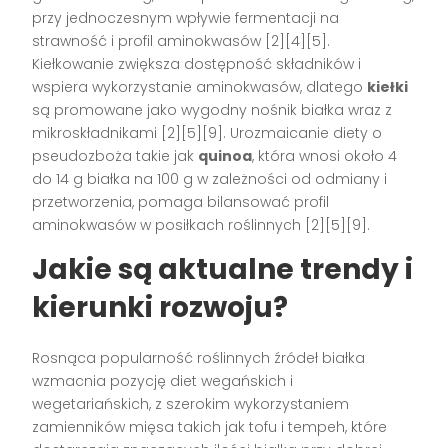
przy jednoczesnym wpływie fermentacji na
strawność i profil aminokwasów [2][4][5].
Kiełkowanie zwiększa dostępność składników i
wspiera wykorzystanie aminokwasów, dlatego
kiełki
są promowane jako wygodny nośnik białka wraz z
mikroskładnikami [2][5][9]. Urozmaicanie diety o
pseudozboża takie jak
quinoa
, która wnosi około 4
do 14 g białka na 100 g w zależności od odmiany i
przetworzenia, pomaga bilansować profil
aminokwasów w posiłkach roślinnych [2][5][9].
Jakie są aktualne trendy i
kierunki rozwoju?
Rosnąca popularność roślinnych źródeł białka
wzmacnia pozycję diet wegańskich i
wegetariańskich, z szerokim wykorzystaniem
zamienników mięsa takich jak tofu i tempeh, które