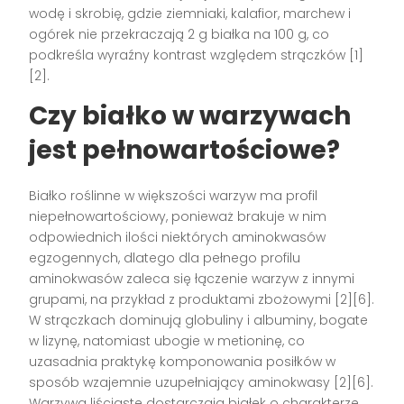
wodę i skrobię, gdzie ziemniaki, kalafior, marchew i
ogórek nie przekraczają 2 g białka na 100 g, co
podkreśla wyraźny kontrast względem strączków [1]
[2].
Czy białko w warzywach
jest pełnowartościowe?
Białko roślinne w większości warzyw ma profil
niepełnowartościowy, ponieważ brakuje w nim
odpowiednich ilości niektórych aminokwasów
egzogennych, dlatego dla pełnego profilu
aminokwasów zaleca się łączenie warzyw z innymi
grupami, na przykład z produktami zbożowymi [2][6].
W strączkach dominują globuliny i albuminy, bogate
w lizynę, natomiast ubogie w metioninę, co
uzasadnia praktykę komponowania posiłków w
sposób wzajemnie uzupełniający aminokwasy [2][6].
Warzywa liściaste dostarczają białek o charakterze