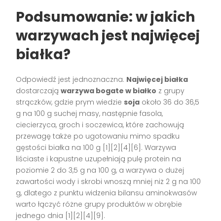
Podsumowanie: w jakich
warzywach jest najwięcej
białka?
Odpowiedź jest jednoznaczna.
Najwięcej białka
dostarczają
warzywa bogate w białko
z grupy
strączków, gdzie prym wiedzie
soja
około 36 do 36,5
g na 100 g suchej masy, następnie fasola,
ciecierzyca, groch i soczewica, które zachowują
przewagę także po ugotowaniu mimo spadku
gęstości białka na 100 g [1][2][4][6]. Warzywa
liściaste i kapustne uzupełniają pulę protein na
poziomie 2 do 3,5 g na 100 g, a warzywa o dużej
zawartości wody i skrobi wnoszą mniej niż 2 g na 100
g, dlatego z punktu widzenia bilansu aminokwasów
warto łączyć różne grupy produktów w obrębie
jednego dnia [1][2][4][9].