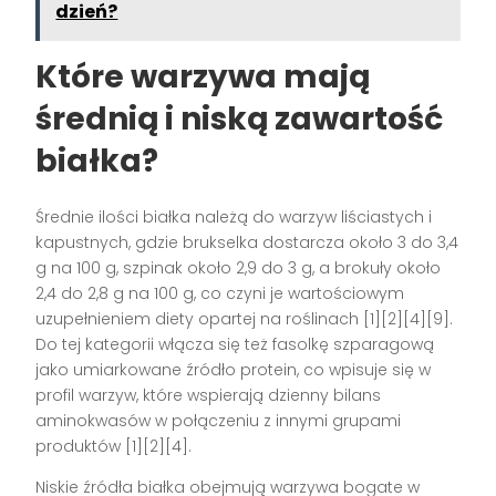
dzień?
Które warzywa mają
średnią i niską zawartość
białka?
Średnie ilości białka należą do warzyw liściastych i
kapustnych, gdzie brukselka dostarcza około 3 do 3,4
g na 100 g, szpinak około 2,9 do 3 g, a brokuły około
2,4 do 2,8 g na 100 g, co czyni je wartościowym
uzupełnieniem diety opartej na roślinach [1][2][4][9].
Do tej kategorii włącza się też fasolkę szparagową
jako umiarkowane źródło protein, co wpisuje się w
profil warzyw, które wspierają dzienny bilans
aminokwasów w połączeniu z innymi grupami
produktów [1][2][4].
Niskie źródła białka obejmują warzywa bogate w