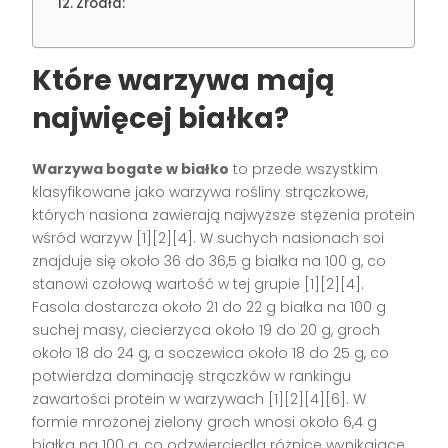
Źródła:
Które warzywa mają
najwięcej białka?
Warzywa bogate w białko
to przede wszystkim
klasyfikowane jako warzywa rośliny strączkowe,
których nasiona zawierają najwyższe stężenia protein
wśród warzyw [1][2][4]. W suchych nasionach soi
znajduje się około 36 do 36,5 g białka na 100 g, co
stanowi czołową wartość w tej grupie [1][2][4].
Fasola dostarcza około 21 do 22 g białka na 100 g
suchej masy, ciecierzyca około 19 do 20 g, groch
około 18 do 24 g, a soczewica około 18 do 25 g, co
potwierdza dominację strączków w rankingu
zawartości protein w warzywach [1][2][4][6]. W
formie mrożonej zielony groch wnosi około 6,4 g
białka na 100 g, co odzwierciedla różnice wynikające