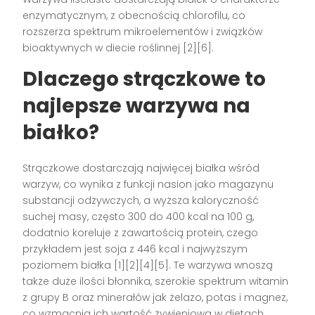
enzymatycznym, z obecnością chlorofilu, co
rozszerza spektrum mikroelementów i związków
bioaktywnych w diecie roślinnej [2][6].
Dlaczego strączkowe to
najlepsze warzywa na
białko?
Strączkowe dostarczają najwięcej białka wśród
warzyw, co wynika z funkcji nasion jako magazynu
substancji odżywczych, a wyższa kaloryczność
suchej masy, często 300 do 400 kcal na 100 g,
dodatnio koreluje z zawartością protein, czego
przykładem jest soja z 446 kcal i najwyższym
poziomem białka [1][2][4][5]. Te warzywa wnoszą
także duże ilości błonnika, szerokie spektrum witamin
z grupy B oraz minerałów jak żelazo, potas i magnez,
co wzmacnia ich wartość żywieniową w dietach