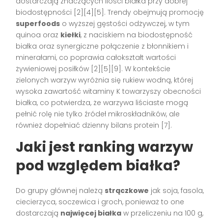
dostarczają znaczących ilości białka przy dobrej
biodostępności [2][4][5]. Trendy obejmują promocję
superfoods
o wyższej gęstości odżywczej, w tym
quinoa oraz
kiełki
, z naciskiem na biodostępność
białka oraz synergiczne połączenie z błonnikiem i
minerałami, co poprawia całokształt wartości
żywieniowej posiłków [2][5][9]. W kontekście
zielonych warzyw wyróżnia się rukiew wodną, której
wysoka zawartość witaminy K towarzyszy obecności
białka, co potwierdza, że warzywa liściaste mogą
pełnić rolę nie tylko źródeł mikroskładników, ale
również dopełniać dzienny bilans protein [7].
Jaki jest ranking warzyw
pod względem białka?
Do grupy głównej należą
strączkowe
jak soja, fasola,
ciecierzyca, soczewica i groch, ponieważ to one
dostarczają
najwięcej białka
w przeliczeniu na 100 g,