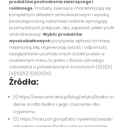
produktów pochodzenia zwierzęcego i
roślinnego
. Produkty zwierzęce charakteryzują się
kompletnym składem aminokwasowym i wysoką
biodostępnością, natomiast roślinne wymagają
przemyślanych połączeń, aby zapewnić pełen profil
aminokwasowy.
Wybór produktów
wysokobiałkowych
pozytywnie wpływa na masę
mięśniową, siłę, regenerację, sytość i odporność.
Uwzględnianie urozmaiconych źródeł protein w
codziennym menu to jeden z filarów zdrowego
odżywiania o potwierdzonych korzyściach [1][2][3]
[4][5][6][7][8][9][10].
Źródła:
[1] https://www.centralna.pl/blog/artykul/bialko-w-
diecie-zrodla-bialka-i-jego-znaczenie-dla-
organizmu
[2] https://ncez.pzh.gov.pl/abc-zywienia/zasady-
zdrowego-zywienia/bialko-rola-w-organizmie-