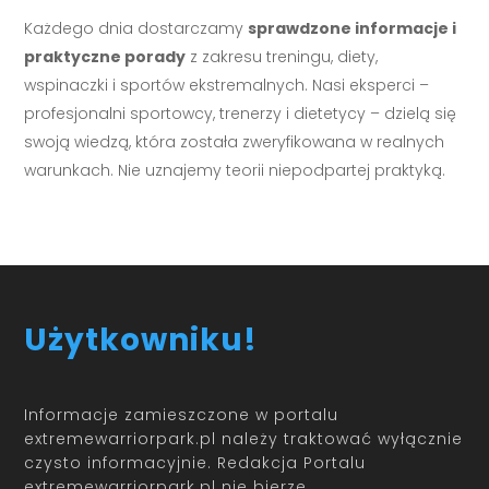
Każdego dnia dostarczamy
sprawdzone informacje i
praktyczne porady
z zakresu treningu, diety,
wspinaczki i sportów ekstremalnych. Nasi eksperci –
profesjonalni sportowcy, trenerzy i dietetycy – dzielą się
swoją wiedzą, która została zweryfikowana w realnych
warunkach. Nie uznajemy teorii niepodpartej praktyką.
Użytkowniku!
Informacje zamieszczone w portalu
extremewarriorpark.pl należy traktować wyłącznie
czysto informacyjnie. Redakcja Portalu
extremewarriorpark.pl nie bierze