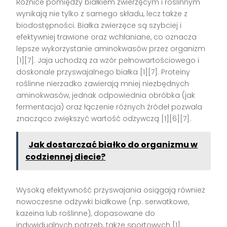
Różnice pomiędzy białkiem zwierzęcym i roślinnym
wynikają nie tylko z samego składu, lecz także z
biodostępności. Białka zwierzęce są szybciej i
efektywniej trawione oraz wchłaniane, co oznacza
lepsze wykorzystanie aminokwasów przez organizm
[1][7]. Jaja uchodzą za wzór pełnowartościowego i
doskonale przyswajalnego białka [1][7]. Proteiny
roślinne nierzadko zawierają mniej niezbędnych
aminokwasów, jednak odpowiednia obróbka (jak
fermentacja) oraz łączenie różnych źródeł pozwala
znacząco zwiększyć wartość odżywczą [1][6][7].
Jak dostarczać białko do organizmu w
codziennej diecie?
Wysoką efektywność przyswajania osiągają również
nowoczesne odżywki białkowe (np. serwatkowe,
kazeina lub roślinne), dopasowane do
indywidualnych potrzeb, także sportowych [1].