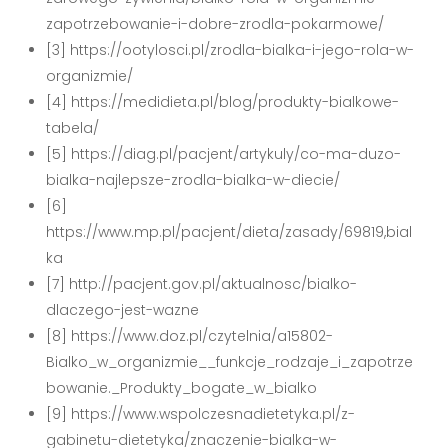
zapotrzebowanie-i-dobre-zrodla-pokarmowe/
[3] https://ootylosci.pl/zrodla-bialka-i-jego-rola-w-
organizmie/
[4] https://medidieta.pl/blog/produkty-bialkowe-
tabela/
[5] https://diag.pl/pacjent/artykuly/co-ma-duzo-
bialka-najlepsze-zrodla-bialka-w-diecie/
[6]
https://www.mp.pl/pacjent/dieta/zasady/69819,bial
ka
[7] http://pacjent.gov.pl/aktualnosc/bialko-
dlaczego-jest-wazne
[8] https://www.doz.pl/czytelnia/a15802-
Bialko_w_organizmie__funkcje_rodzaje_i_zapotrze
bowanie._Produkty_bogate_w_bialko
[9] https://www.wspolczesnadietetyka.pl/z-
gabinetu-dietetyka/znaczenie-bialka-w-