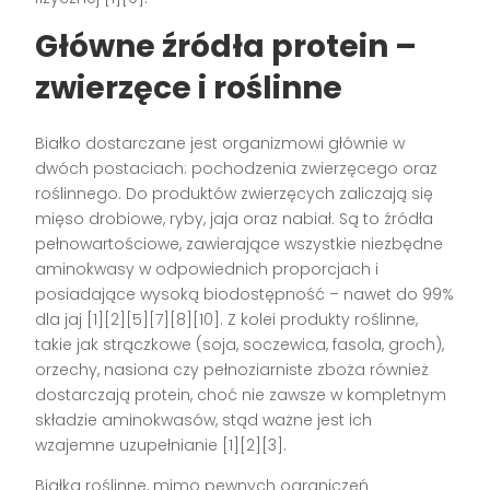
Główne źródła protein –
zwierzęce i roślinne
Białko dostarczane jest organizmowi głównie w
dwóch postaciach: pochodzenia zwierzęcego oraz
roślinnego. Do produktów zwierzęcych zaliczają się
mięso drobiowe, ryby, jaja oraz nabiał. Są to źródła
pełnowartościowe, zawierające wszystkie niezbędne
aminokwasy w odpowiednich proporcjach i
posiadające wysoką biodostępność – nawet do 99%
dla jaj [1][2][5][7][8][10]. Z kolei produkty roślinne,
takie jak strączkowe (soja, soczewica, fasola, groch),
orzechy, nasiona czy pełnoziarniste zboża również
dostarczają protein, choć nie zawsze w kompletnym
składzie aminokwasów, stąd ważne jest ich
wzajemne uzupełnianie [1][2][3].
Białka roślinne, mimo pewnych ograniczeń