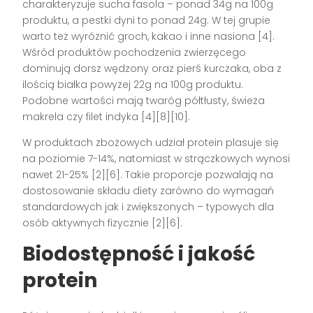
charakteryzuje sucha fasola – ponad 34g na 100g
produktu, a pestki dyni to ponad 24g. W tej grupie
warto też wyróżnić groch, kakao i inne nasiona [4].
Wśród produktów pochodzenia zwierzęcego
dominują dorsz wędzony oraz pierś kurczaka, oba z
ilością białka powyżej 22g na 100g produktu.
Podobne wartości mają twaróg półtłusty, świeża
makrela czy filet indyka [4][8][10].
W produktach zbożowych udział protein plasuje się
na poziomie 7-14%, natomiast w strączkowych wynosi
nawet 21-25% [2][6]. Takie proporcje pozwalają na
dostosowanie składu diety zarówno do wymagań
standardowych jak i zwiększonych – typowych dla
osób aktywnych fizycznie [2][6].
Biodostępność i jakość
protein