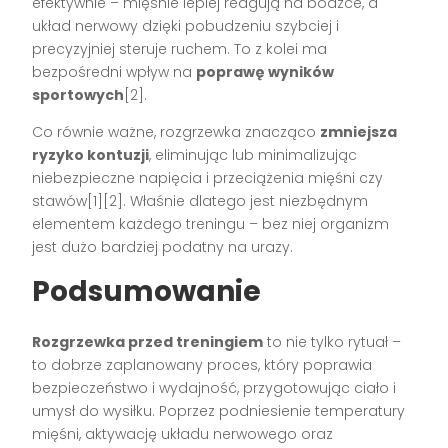
efektywnie – mięśnie lepiej reagują na bodźce, a
układ nerwowy dzięki pobudzeniu szybciej i
precyzyjniej steruje ruchem. To z kolei ma
bezpośredni wpływ na
poprawę wyników
sportowych
[2].
Co równie ważne, rozgrzewka znacząco
zmniejsza
ryzyko kontuzji
, eliminując lub minimalizując
niebezpieczne napięcia i przeciążenia mięśni czy
stawów[1][2]. Właśnie dlatego jest niezbędnym
elementem każdego treningu – bez niej organizm
jest dużo bardziej podatny na urazy.
Podsumowanie
Rozgrzewka przed treningiem
to nie tylko rytuał –
to dobrze zaplanowany proces, który poprawia
bezpieczeństwo i wydajność, przygotowując ciało i
umysł do wysiłku. Poprzez podniesienie temperatury
mięśni, aktywację układu nerwowego oraz