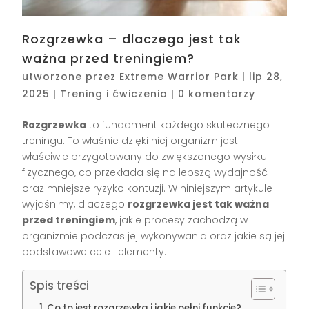
Rozgrzewka – dlaczego jest tak
ważna przed treningiem?
utworzone przez
Extreme Warrior Park
|
lip 28,
2025
|
Trening i ćwiczenia
|
0 komentarzy
Rozgrzewka
to fundament każdego skutecznego
treningu. To właśnie dzięki niej organizm jest
właściwie przygotowany do zwiększonego wysiłku
fizycznego, co przekłada się na lepszą wydajność
oraz mniejsze ryzyko kontuzji. W niniejszym artykule
wyjaśnimy, dlaczego
rozgrzewka jest tak ważna
przed treningiem
, jakie procesy zachodzą w
organizmie podczas jej wykonywania oraz jakie są jej
podstawowe cele i elementy.
Spis treści
Co to jest rozgrzewka i jakie pełni funkcje?