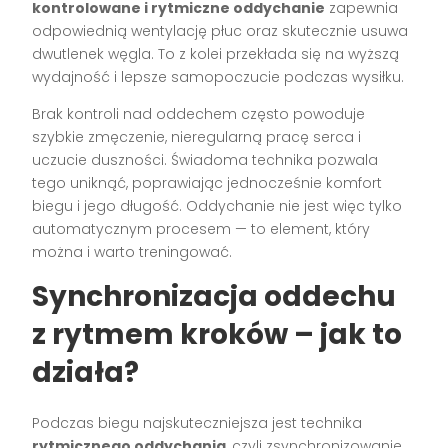
kontrolowane i rytmiczne oddychanie
zapewnia
odpowiednią wentylację płuc oraz skutecznie usuwa
dwutlenek węgla. To z kolei przekłada się na wyższą
wydajność i lepsze samopoczucie podczas wysiłku.
Brak kontroli nad oddechem często powoduje
szybkie zmęczenie, nieregularną pracę serca i
uczucie duszności. Świadoma technika pozwala
tego uniknąć, poprawiając jednocześnie komfort
biegu i jego długość. Oddychanie nie jest więc tylko
automatycznym procesem — to element, który
można i warto treningować.
Synchronizacja oddechu
z rytmem kroków – jak to
działa?
Podczas biegu najskuteczniejsza jest technika
rytmicznego oddychania
, czyli zsynchronizowanie