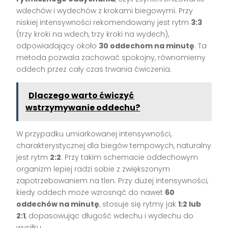
wdechów i wydechów z krokami biegowymi. Przy
niskiej intensywności rekomendowany jest rytm
3:3
(trzy kroki na wdech, trzy kroki na wydech),
odpowiadający około
30 oddechom na minutę
. Ta
metoda pozwala zachować spokojny, równomierny
oddech przez cały czas trwania ćwiczenia.
Dlaczego warto ćwiczyć
wstrzymywanie oddechu?
W przypadku umiarkowanej intensywności,
charakterystycznej dla biegów tempowych, naturalny
jest rytm
2:2
. Przy takim schemacie oddechowym
organizm lepiej radzi sobie z zwiększonym
zapotrzebowaniem na tlen. Przy dużej intensywności,
kiedy oddech może wzrosnąć do nawet
60
oddechów na minutę
, stosuje się rytmy jak
1:2 lub
2:1
, dopasowując długość wdechu i wydechu do
wysiłku.