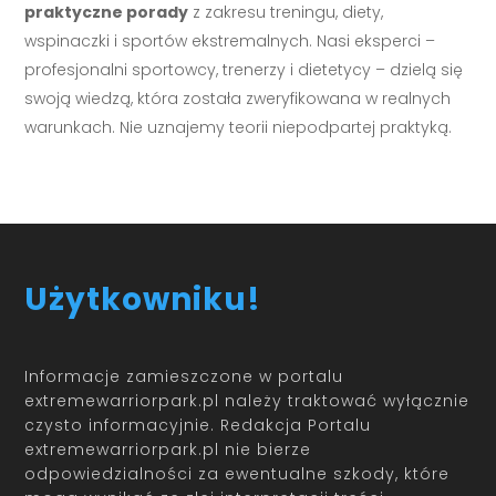
praktyczne porady
z zakresu treningu, diety,
wspinaczki i sportów ekstremalnych. Nasi eksperci –
profesjonalni sportowcy, trenerzy i dietetycy – dzielą się
swoją wiedzą, która została zweryfikowana w realnych
warunkach. Nie uznajemy teorii niepodpartej praktyką.
Użytkowniku!
Informacje zamieszczone w portalu
extremewarriorpark.pl należy traktować wyłącznie
czysto informacyjnie. Redakcja Portalu
extremewarriorpark.pl nie bierze
odpowiedzialności za ewentualne szkody, które