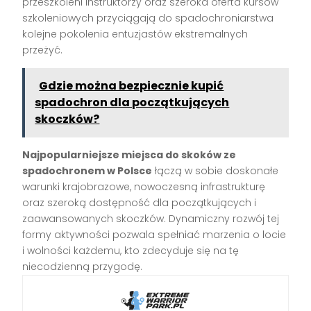
przeszkoleni instruktorzy oraz szeroka oferta kursów
szkoleniowych przyciągają do spadochroniarstwa
kolejne pokolenia entuzjastów ekstremalnych
przeżyć.
Gdzie można bezpiecznie kupić
spadochron dla początkujących
skoczków?
Najpopularniejsze miejsca do skoków ze
spadochronem w Polsce
łączą w sobie doskonałe
warunki krajobrazowe, nowoczesną infrastrukturę
oraz szeroką dostępność dla początkujących i
zaawansowanych skoczków. Dynamiczny rozwój tej
formy aktywności pozwala spełniać marzenia o locie
i wolności każdemu, kto zdecyduje się na tę
niecodzienną przygodę.