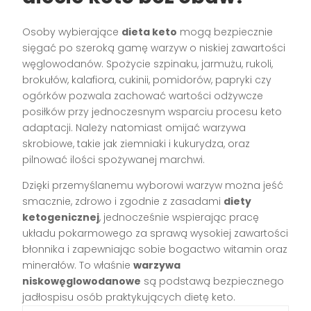
Osoby wybierające
dieta keto
mogą bezpiecznie
sięgać po szeroką gamę warzyw o niskiej zawartości
węglowodanów. Spożycie szpinaku, jarmużu, rukoli,
brokułów, kalafiora, cukinii, pomidorów, papryki czy
ogórków pozwala zachować wartości odżywcze
posiłków przy jednoczesnym wsparciu procesu keto
adaptacji. Należy natomiast omijać warzywa
skrobiowe, takie jak ziemniaki i kukurydza, oraz
pilnować ilości spożywanej marchwi.
Dzięki przemyślanemu wyborowi warzyw można jeść
smacznie, zdrowo i zgodnie z zasadami
diety
ketogenicznej
, jednocześnie wspierając pracę
układu pokarmowego za sprawą wysokiej zawartości
błonnika i zapewniając sobie bogactwo witamin oraz
minerałów. To właśnie
warzywa
niskowęglowodanowe
są podstawą bezpiecznego
jadłospisu osób praktykujących dietę keto.