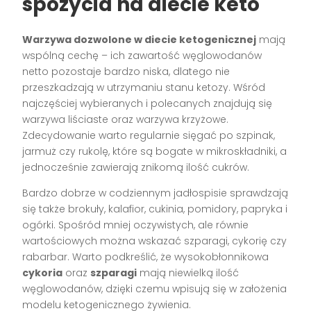
spożycia na diecie keto
Warzywa dozwolone w diecie ketogenicznej
mają
wspólną cechę – ich zawartość węglowodanów
netto pozostaje bardzo niska, dlatego nie
przeszkadzają w utrzymaniu stanu ketozy. Wśród
najczęściej wybieranych i polecanych znajdują się
warzywa liściaste oraz warzywa krzyżowe.
Zdecydowanie warto regularnie sięgać po szpinak,
jarmuż czy rukolę, które są bogate w mikroskładniki, a
jednocześnie zawierają znikomą ilość cukrów.
Bardzo dobrze w codziennym jadłospisie sprawdzają
się także brokuły, kalafior, cukinia, pomidory, papryka i
ogórki. Spośród mniej oczywistych, ale równie
wartościowych można wskazać szparagi, cykorię czy
rabarbar. Warto podkreślić, że wysokobłonnikowa
cykoria
oraz
szparagi
mają niewielką ilość
węglowodanów, dzięki czemu wpisują się w założenia
modelu ketogenicznego żywienia.