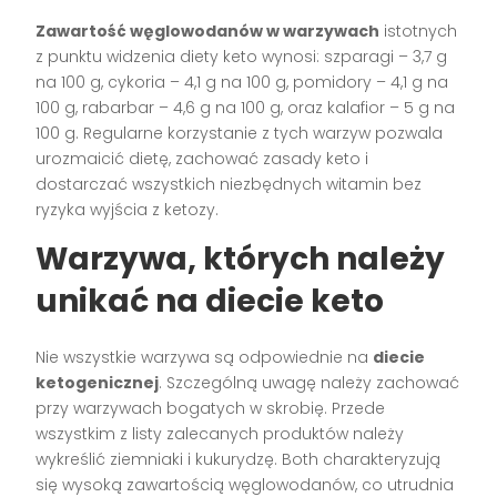
Zawartość węglowodanów w warzywach
istotnych
z punktu widzenia diety keto wynosi: szparagi – 3,7 g
na 100 g, cykoria – 4,1 g na 100 g, pomidory – 4,1 g na
100 g, rabarbar – 4,6 g na 100 g, oraz kalafior – 5 g na
100 g. Regularne korzystanie z tych warzyw pozwala
urozmaicić dietę, zachować zasady keto i
dostarczać wszystkich niezbędnych witamin bez
ryzyka wyjścia z ketozy.
Warzywa, których należy
unikać na diecie keto
Nie wszystkie warzywa są odpowiednie na
diecie
ketogenicznej
. Szczególną uwagę należy zachować
przy warzywach bogatych w skrobię. Przede
wszystkim z listy zalecanych produktów należy
wykreślić ziemniaki i kukurydzę. Both charakteryzują
się wysoką zawartością węglowodanów, co utrudnia