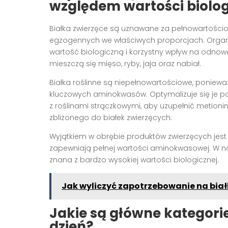
względem wartości biolog
Białka zwierzęce są uznawane za pełnowartośc
egzogennych we właściwych proporcjach. Organiz
wartość biologiczną i korzystny wpływ na odnow
mieszczą się mięso, ryby, jaja oraz nabiał.
Białka roślinne są niepełnowartościowe, poniewa
kluczowych aminokwasów. Optymalizuje się je pop
z roślinami strączkowymi, aby uzupełnić metioninę 
zbliżonego do białek zwierzęcych.
Wyjątkiem w obrębie produktów zwierzęcych jest 
zapewniają pełnej wartości aminokwasowej. W na
znana z bardzo wysokiej wartości biologicznej.
Jak wyliczyć zapotrzebowanie na białk
Jakie są główne kategori
dzień?