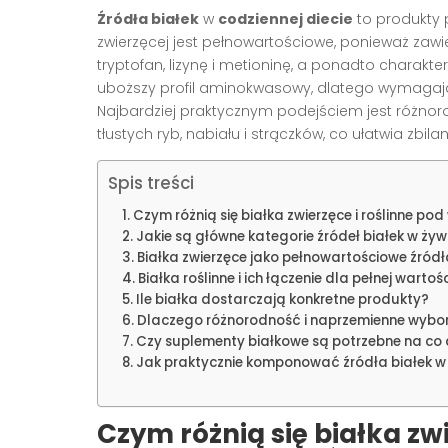
Źródła białek
w
codziennej diecie
to produkty 
zwierzęcej jest pełnowartościowe, ponieważ za
tryptofan, lizynę i metioninę, a ponadto charakte
uboższy profil aminokwasowy, dlatego wymagają 
Najbardziej praktycznym podejściem jest różno
tłustych ryb, nabiału i strączków, co ułatwia zbi
Spis treści
Czym różnią się białka zwierzęce i roślinne po
Jakie są główne kategorie źródeł białek w żyw
Białka zwierzęce jako pełnowartościowe źródł
Białka roślinne i ich łączenie dla pełnej wartoś
Ile białka dostarczają konkretne produkty?
Dlaczego różnorodność i naprzemienne wybory
Czy suplementy białkowe są potrzebne na co 
Jak praktycznie komponować źródła białek w 
Czym różnią się białka zwi