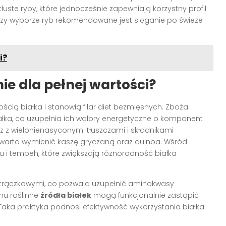
ste ryby, które jednocześnie zapewniają korzystny profil
Przy wyborze ryb rekomendowane jest sięganie po świeże
i?
nie dla pełnej wartości?
ścią białka i stanowią filar diet bezmięsnych. Zboża
iałka, co uzupełnia ich walory energetyczne o komponent
z z wielonienasyconymi tłuszczami i składnikami
 warto wymienić kaszę gryczaną oraz quinoa. Wśród
 i tempeh, które zwiększają różnorodność białka
 strączkowymi, co pozwala uzupełnić aminokwasy
emu roślinne
źródła białek
mogą funkcjonalnie zastąpić
 Taka praktyka podnosi efektywność wykorzystania białka