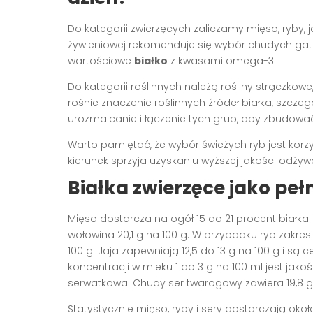
Do kategorii zwierzęcych zaliczamy mięso, ryby, 
żywieniowej rekomenduje się wybór chudych gatu
wartościowe
białko
z kwasami omega-3.
Do kategorii roślinnych należą rośliny strączkowe
rośnie znaczenie roślinnych źródeł białka, szcze
urozmaicanie i łączenie tych grup, aby zbudow
Warto pamiętać, że wybór świeżych ryb jest korzy
kierunek sprzyja uzyskaniu wyższej jakości odży
Białka zwierzęce jako pe
Mięso dostarcza na ogół 15 do 21 procent białka.
wołowina 20,1 g na 100 g. W przypadku ryb zakres
100 g. Jaja zapewniają 12,5 do 13 g na 100 g i są
koncentracji w mleku 1 do 3 g na 100 ml jest ja
serwatkowa. Chudy ser twarogowy zawiera 19,8 g 
Statystycznie mięso, ryby i sery dostarczają okoł