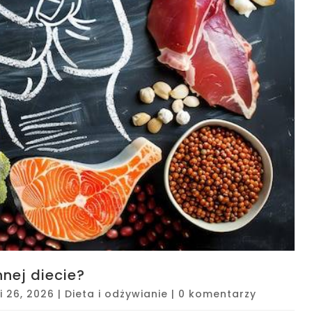
nnej diecie?
i 26, 2026
|
Dieta i odżywianie
|
0 komentarzy