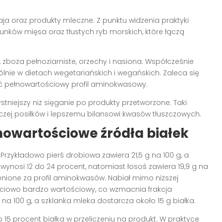
jaja oraz produkty mleczne. Z punktu widzenia praktyki
nków mięsa oraz tłustych ryb morskich, które łączą
, zboża pełnoziarniste, orzechy i nasiona. Współcześnie
gólnie w dietach wegetariańskich i wegańskich. Zaleca się
ać pełnowartościowy profil aminokwasowy.
stniejszy niż sięganie po produkty przetworzone. Taki
wczej posiłków i lepszemu bilansowi kwasów tłuszczowych.
łnowartościowe
źródła białek
 Przykładowo pierś drobiowa zawiera 21,5 g na 100 g, a
 wynosi 12 do 24 procent, natomiast łosoś zawiera 19,9 g na
 cenione za profil aminokwasów. Nabiał mimo niższej
kościowo bardzo wartościowy, co wzmacnia frakcja
na 100 g, a szklanka mleka dostarcza około 15 g białka.
o 15 procent białka w przeliczeniu na produkt. W praktyce