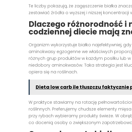
Te liczby pokazują, że zagęszczenie białka znac
zestawiać źródła o wyższej i niższej koncentracji w
Dlaczego różnorodność i
codziennej diecie
mają zn
Organizm wykorzystuje białko najefektywniej, gdy 
aminokwasy egzogenne we właściwych proporcja
różnych grup produktów w każdym posiłku lub w 
niedobory aminokwasów. Taka strategia jest klu
opiera się na roślinach.
Dieta low carb ile tłuszczu faktyczni
W praktyce stawiamy na rotację pełnowartościo
roślinnych. Preferujemy chudsze elementy mięsa o
przy rybach wybieramy produkty świeże. W obręb
co docenią osoby o zwiększonym zapotrzebow