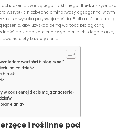
pochodzenia zwierzęcego i roślinnego.
Białko
z żywności
wiera wszystkie niezbędne aminokwasy egzogenne, w tym
ryzuje się wysoką przyswajalnością. Białka roślinne mają
łączenia, aby uzyskać pełną wartość biologiczną.
rodność oraz naprzemienne wybieranie chudego mięsa,
lansowanie diety każdego dnia.
d względem wartości biologicznej?
ieniu na co dzień?
a białek
ci?
 w codziennej diecie mają znaczenie?
dzień?
planie dnia?
erzęce i roślinne pod