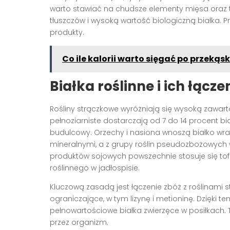
warto stawiać na chudsze elementy mięsa oraz tłu
tłuszczów i wysoką wartość biologiczną białka. 
produkty.
Co ile kalorii warto sięgać po przekąsk
Białka roślinne
i ich łącze
Rośliny strączkowe wyróżniają się wysoką zawarto
pełnoziarniste dostarczają od 7 do 14 procent b
budulcowy. Orzechy i nasiona wnoszą białko wra
mineralnymi, a z grupy roślin pseudozbożowych
produktów sojowych powszechnie stosuje się tofu
roślinnego w jadłospisie.
Kluczową zasadą jest łączenie zbóż z roślinami
ograniczające, w tym lizynę i metioninę. Dzięki t
pełnowartościowe białka zwierzęce w posiłkach.
przez organizm.