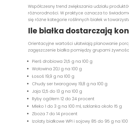
Współczesny trend zwiększania udziału produktów
różnorodności. W praktyce oznacza to świadome
się różne kategorie roślinnych białek w towarzy
Ile
białka
dostarczają kon
Orientacyjne wartości ułatwiają planowanie porc
zagęszczenie białka pomiędzy grupami żywności
Pierś drobiowa 21,5 g na 100 g
Wołowina 20,1 g na 100 g
Łosoś 19,9 g na 100 g
Chudy ser twarogowy 19,8 g na 100 g
Jaja 12,5 do 13 g na 100 g
Ryby ogółem 12 do 24 procent
Mleko 1 do 3 g na 100 ml, szklanka około 15 g
Zboża 7 do 14 procent
Izolaty białkowe WPI i sojowy 85 do 95 g na 100