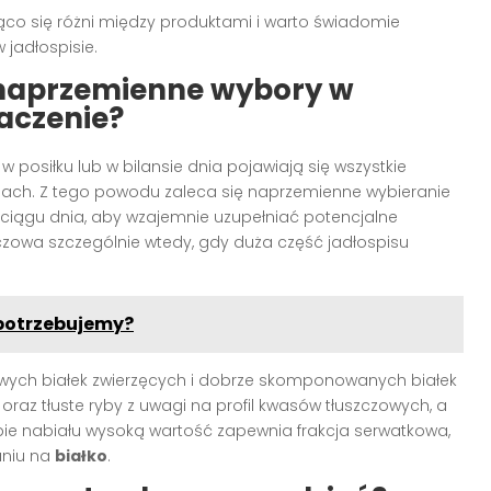
ząco się różni między produktami i warto świadomie
 jadłospisie.
 naprzemienne wybory w
aczenie?
w posiłku lub w bilansie dnia pojawiają się wszystkie
ch. Z tego powodu zaleca się naprzemienne wybieranie
ciągu dnia, aby wzajemnie uzupełniać potencjalne
czowa szczególnie wtedy, gdy duża część jadłospisu
e potrzebujemy?
wych białek zwierzęcych i dobrze skomponowanych białek
raz tłuste ryby z uwagi na profil kwasów tłuszczowych, a
ie nabiału wysoką wartość zapewnia frakcja serwatkowa,
aniu na
białko
.