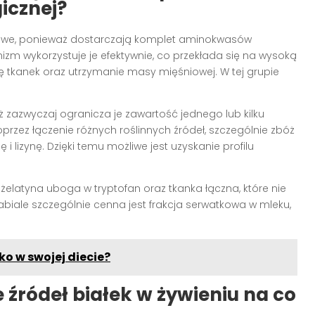
icznej?
iowe, ponieważ dostarczają komplet aminokwasów
m wykorzystuje je efektywnie, co przekłada się na wysoką
ę tkanek oraz utrzymanie masy mięśniowej. W tej grupie
ż zazwyczaj ogranicza je zawartość jednego lub kilku
rzez łączenie różnych roślinnych źródeł, szczególnie zbóż
i lizynę. Dzięki temu możliwe jest uzyskanie profilu
żelatyna uboga w tryptofan oraz tkanka łączna, które nie
biale szczególnie cenna jest frakcja serwatkowa w mleku,
o w swojej diecie?
e
źródeł białek
w żywieniu na co