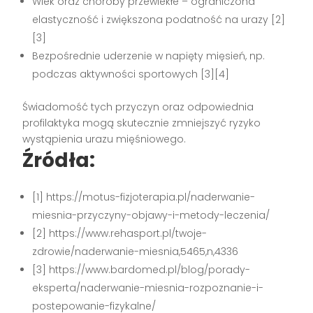
Wiek oraz choroby przewlekłe – ograniczona
elastyczność i zwiększona podatność na urazy
[2]
[3]
Bezpośrednie uderzenie w napięty mięsień, np.
podczas aktywności sportowych
[3][4]
Świadomość tych przyczyn oraz odpowiednia
profilaktyka mogą skutecznie zmniejszyć ryzyko
wystąpienia urazu mięśniowego.
Źródła:
[1] https://motus-fizjoterapia.pl/naderwanie-
miesnia-przyczyny-objawy-i-metody-leczenia/
[2] https://www.rehasport.pl/twoje-
zdrowie/naderwanie-miesnia,5465,n,4336
[3] https://www.bardomed.pl/blog/porady-
eksperta/naderwanie-miesnia-rozpoznanie-i-
postepowanie-fizykalne/