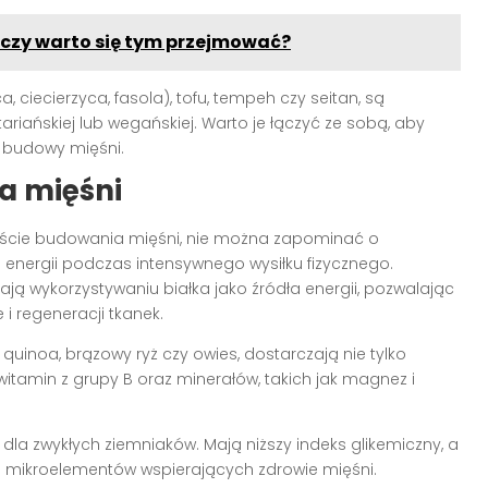
- czy warto się tym przejmować?
ca, ciecierzyca, fasola), tofu, tempeh czy seitan, są
riańskiej lub wegańskiej. Warto je łączyć ze sobą, aby
budowy mięśni.
a mięśni
kście budowania mięśni, nie można zapominać o
energii podczas intensywnego wysiłku fizycznego.
ją wykorzystywaniu białka jako źródła energii, pozwalając
 i regeneracji tkanek.
, quinoa, brązowy ryż czy owies, dostarczają nie tylko
itamin z grupy B oraz minerałów, takich jak magnez i
 dla zwykłych ziemniaków. Mają niższy indeks glikemiczny, a
 i mikroelementów wspierających zdrowie mięśni.