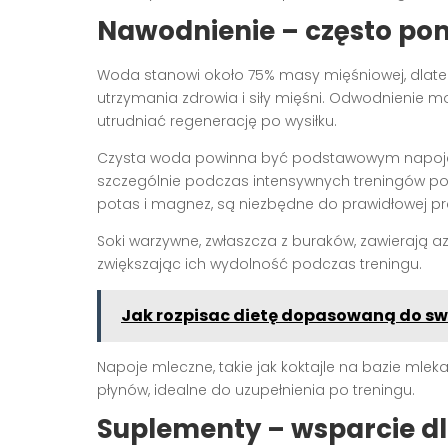
Nawodnienie – często po
Woda stanowi około 75% masy mięśniowej, dlat
utrzymania zdrowia i siły mięśni. Odwodnienie
utrudniać regenerację po wysiłku.
Czysta woda powinna być podstawowym napojem,
szczególnie podczas intensywnych treningów połąc
potas i magnez, są niezbędne do prawidłowej pr
Soki warzywne, zwłaszcza z buraków, zawierają az
zwiększając ich wydolność podczas treningu.
Jak rozpisac dietę dopasowaną do swo
Napoje mleczne, takie jak koktajle na bazie mleka
płynów, idealne do uzupełnienia po treningu.
Suplementy – wsparcie dl