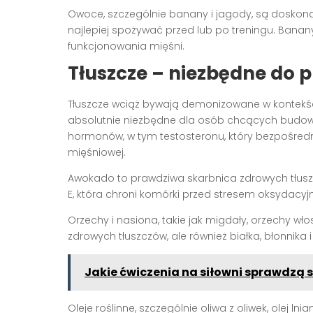
Owoce, szczególnie banany i jagody, są doskon
najlepiej spożywać przed lub po treningu. Ban
funkcjonowania mięśni.
Tłuszcze – niezbędne do
Tłuszcze wciąż bywają demonizowane w kontekś
absolutnie niezbędne dla osób chcących budowa
hormonów, w tym testosteronu, który bezpośre
mięśniowej.
Awokado to prawdziwa skarbnica zdrowych tłus
E, która chroni komórki przed stresem oksydac
Orzechy i nasiona, takie jak migdały, orzechy włos
zdrowych tłuszczów, ale również białka, błonnika
Jakie ćwiczenia na siłowni sprawdzą si
Oleje roślinne, szczególnie oliwa z oliwek, olej