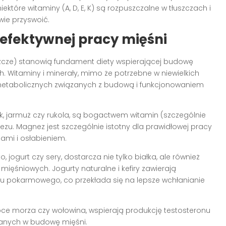
ektóre witaminy (A, D, E, K) są rozpuszczalne w tłuszczach i
wie przyswoić.
 efektywnej pracy mięśni
szcze) stanowią fundament diety wspierającej budowę
 Witaminy i minerały, mimo że potrzebne w niewielkich
 metabolicznych związanych z budową i funkcjonowaniem
ak, jarmuż czy rukola, są bogactwem witamin (szczególnie
ezu. Magnez jest szczególnie istotny dla prawidłowej pracy
zami i osłabieniem.
o, jogurt czy sery, dostarcza nie tylko białka, ale również
ęśniowych. Jogurty naturalne i kefiry zawierają
du pokarmowego, co przekłada się na lepsze wchłanianie
owoce morza czy wołowina, wspierają produkcję testosteronu
anych w budowę mięśni.