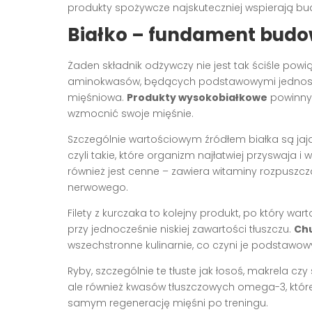
produkty spożywcze najskuteczniej wspierają bu
Białko – fundament budo
Żaden składnik odżywczy nie jest tak ściśle powi
aminokwasów, będących podstawowymi jednostka
mięśniowa.
Produkty wysokobiałkowe
powinny 
wzmocnić swoje mięśnie.
Szczególnie wartościowym źródłem białka są jaja.
czyli takie, które organizm najłatwiej przyswaja 
również jest cenne – zawiera witaminy rozpuszcz
nerwowego.
Filety z kurczaka to kolejny produkt, po który wa
przy jednocześnie niskiej zawartości tłuszczu.
Ch
wszechstronne kulinarnie, co czyni je podstawo
Ryby, szczególnie te tłuste jak łosoś, makrela cz
ale również kwasów tłuszczowych omega-3, które
samym regenerację mięśni po treningu.