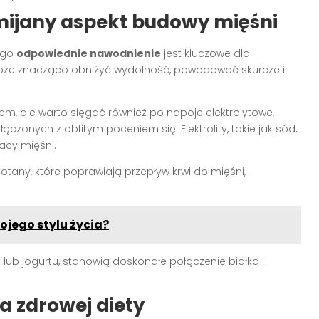
mijany aspekt budowy mięśni
ego
odpowiednie nawodnienie
jest kluczowe dla
 może znacząco obniżyć wydolność, powodować skurcze i
 ale warto sięgać również po napoje elektrolytowe,
zonych z obfitym poceniem się. Elektrolity, takie jak sód,
acy mięśni.
otany, które poprawiają przepływ krwi do mięśni,
jego stylu życia?
 lub jogurtu, stanowią doskonałe połączenie białka i
a zdrowej diety