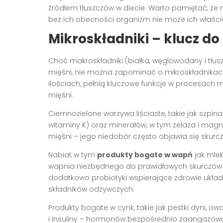
źródłem tłuszczów w diecie. Warto pamiętać, że ni
bez ich obecności organizm nie może ich właści
Mikroskładniki – klucz do
Choć makroskładniki (białka, węglowodany i tłu
mięśni, nie można zapominać o mikroskładnikach.
ilościach, pełnią kluczowe funkcje w procesach
mięśni.
Ciemnozielone warzywa liściaste, takie jak szpin
witaminy K) oraz minerałów, w tym żelaza i magn
mięśni – jego niedobór często objawia się skurc
Nabiał, w tym
produkty bogate w wapń
jak mlek
wapnia niezbędnego do prawidłowych skurczów mi
dodatkowo probiotyki wspierające zdrowie ukła
składników odżywczych.
Produkty bogate w cynk, takie jak pestki dyni, 
i insuliny – hormonów bezpośrednio zaangażow