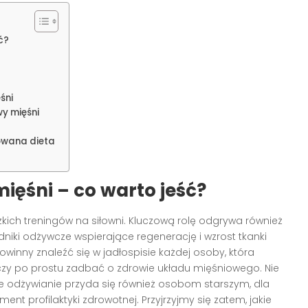
ć?
śni
y mięśni
owana dieta
mięśni – co warto jeść?
ężkich treningów na siłowni. Kluczową rolę odgrywa również
iki odżywcze wspierające regenerację i wzrost tkanki
winny znaleźć się w jadłospisie każdej osoby, która
 czy po prostu zadbać o zdrowie układu mięśniowego. Nie
e odżywianie przyda się również osobom starszym, dla
ment profilaktyki zdrowotnej. Przyjrzyjmy się zatem, jakie