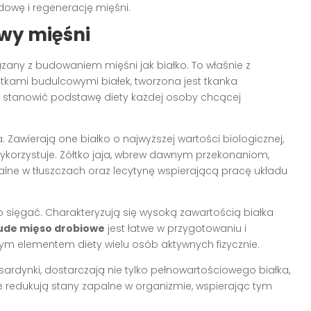
dowę i regenerację mięśni.
wy mięśni
ązany z budowaniem mięśni jak białko. To właśnie z
mi budulcowymi białek, tworzona jest tkanka
stanowić podstawę diety każdej osoby chcącej
 Zawierają one białko o najwyższej wartości biologicznej,
i wykorzystuje. Żółtko jaja, wbrew dawnym przekonaniom,
alne w tłuszczach oraz lecytynę wspierającą pracę układu
rto sięgać. Charakteryzują się wysoką zawartością białka
ude mięso drobiowe
jest łatwe w przygotowaniu i
wym elementem diety wielu osób aktywnych fizycznie.
y sardynki, dostarczają nie tylko pełnowartościowego białka,
 redukują stany zapalne w organizmie, wspierając tym