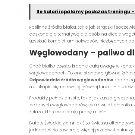
Ile kalorii spalamy podczas treningu 
Roślinne źródła białka, takie jak strączki (soczewi
doskonałą alternatywą dla osób na diecie wegeta
uzyskać komplet aminokwasów niezbędnych do 
Węglowodany – paliwo dl
Choć białko często kradnie całą uwagę w konte
węglowodanach. To one stanowią główne źródło 
Odpowiednie źródła węglowodanów
zapobiega
mu skupić się na swojej głównej funkcji – budowie
Produkty pełnoziarniste, takie jak kasza gryczana
złożonych węglowodanów, ale również błonnika, w
żelazo, które wspierają pracę mięśni.
Bataty (słodkie ziemniaki) to świetna alternatywa
jednocześnie zawierają więcej przeciwutleniaczy