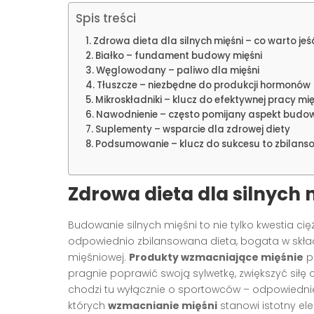
Spis treści
Zdrowa dieta dla silnych mięśni – co warto jeś
Białko – fundament budowy mięśni
Węglowodany – paliwo dla mięśni
Tłuszcze – niezbędne do produkcji hormonów
Mikroskładniki – klucz do efektywnej pracy mię
Nawodnienie – często pomijany aspekt budow
Suplementy – wsparcie dla zdrowej diety
Podsumowanie – klucz do sukcesu to zbilans
Zdrowa dieta dla silnych 
Budowanie silnych mięśni to nie tylko kwestia ci
odpowiednio zbilansowana dieta, bogata w składn
mięśniowej.
Produkty wzmacniające mięśnie
po
pragnie poprawić swoją sylwetkę, zwiększyć siłę
chodzi tu wyłącznie o sportowców – odpowiedni
których
wzmacnianie mięśni
stanowi istotny ele