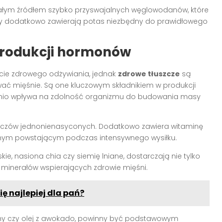
ałym źródłem szybko przyswajalnych węglowodanów, które
any dodatkowo zawierają potas niezbędny do prawidłowego
 produkcji hormonów
cie zdrowego odżywiania, jednak
zdrowe tłuszcze
są
ć mięśnie. Są one kluczowym składnikiem w produkcji
dnio wpływa na zdolność organizmu do budowania masy
zczów jednonienasyconych. Dodatkowo zawiera witaminę
yjnym powstającym podczas intensywnego wysiłku.
kie, nasiona chia czy siemię lniane, dostarczają nie tylko
 i minerałów wspierających zdrowie mięśni.
ę najlepiej dla pań?
 lniany czy olej z awokado, powinny być podstawowym