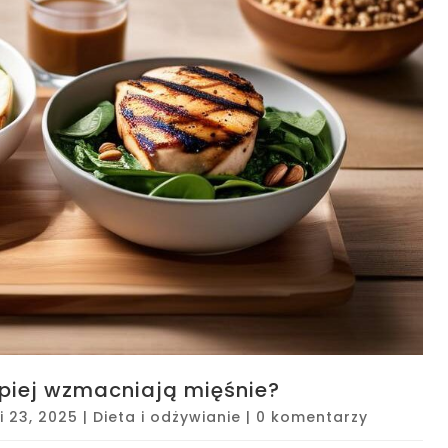
piej wzmacniają mięśnie?
i 23, 2025
|
Dieta i odżywianie
|
0 komentarzy