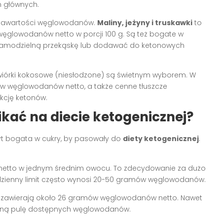
ń głównych.
 zawartości węglowodanów.
Maliny, jeżyny i truskawki
to
węglowodanów netto w porcji 100 g. Są też bogate w
o samodzielną przekąskę lub dodawać do ketonowych
 wiórki kokosowe (niesłodzone) są świetnym wyborem. W
w węglowodanów netto, a także cenne tłuszcze
kcję ketonów.
kać na diecie ketogenicznej?
yt bogata w cukry, by pasowały do
diety ketogenicznej
.
etto w jednym średnim owocu. To zdecydowanie za dużo
 dzienny limit często wynosi 20-50 gramów węglowodanów.
nce zawierają około 26 gramów węglowodanów netto. Nawet
enną pulę dostępnych węglowodanów.