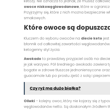
ketozy. Nie oznacza to jednak, że musisz całkowi
owoce niskowęglowodanowe
, które w ogranic
Przyjrzyjmy się, które z nich można bezpiecznie w
smakowych.
Które owoce są dopuszcza
Kluczem do wyboru owoców na
diecie keto
jest
błonnik od całkowitej zawartości węglowodanów
ketogenny styl życia:
Awokado
to prawdziwy przyjaciel osób na dieci
je jak warzywo. Pół średniego awokado zawiera 
bogate w zdrowe tłuszcze jednoniensycone oraz 
guacamole lub po prostu zjeść z solą i pieprzem
Czy ryż ma dużo białka?
Oliwki
– kolejny owoc, który nie kojarzy się z ty
węglowodanów netto. Są doskonałym źródłem tłu