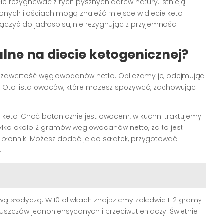
cie rezygnować z tych pysznych darów natury. Istnieją
zonych ilościach mogą znaleźć miejsce w diecie keto.
łączyć do jadłospisu, nie rezygnując z przyjemności
lne na diecie ketogenicznej?
 zawartość węglowodanów netto. Obliczamy je, odejmując
. Oto lista owoców, które możesz spożywać, zachowując
e keto. Choć botanicznie jest owocem, w kuchni traktujemy
tylko około 2 gramów węglowodanów netto, za to jest
błonnik. Możesz dodać je do sałatek, przygotować
.
pową słodyczą. W 10 oliwkach znajdziemy zaledwie 1-2 gramy
szczów jednoniensyconych i przeciwutleniaczy. Świetnie