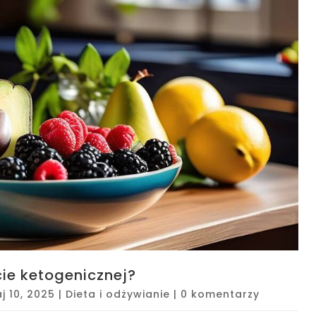
ie ketogenicznej?
j 10, 2025
|
Dieta i odżywianie
|
0 komentarzy