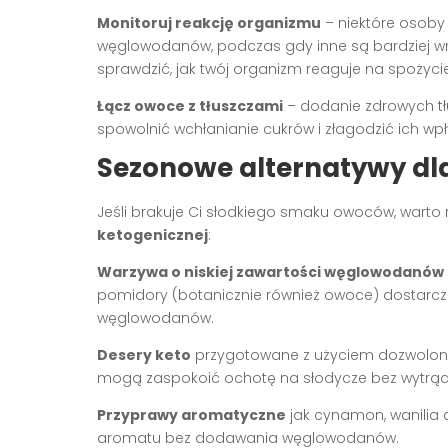
Monitoruj reakcję organizmu
– niektóre osoby
węglowodanów, podczas gdy inne są bardziej wra
sprawdzić, jak twój organizm reaguje na spożyc
Łącz owoce z tłuszczami
– dodanie zdrowych tł
spowolnić wchłanianie cukrów i złagodzić ich wp
Sezonowe alternatywy dl
Jeśli brakuje Ci słodkiego smaku owoców, warto 
ketogenicznej
:
Warzywa o niskiej zawartości węglowodanów
pomidory (botanicznie również owoce) dostarcza
węglowodanów.
Desery keto
przygotowane z użyciem dozwolonych
mogą zaspokoić ochotę na słodycze bez wytrąca
Przyprawy aromatyczne
jak cynamon, wanili
aromatu bez dodawania węglowodanów.