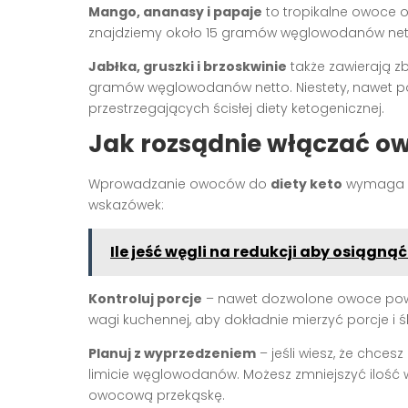
Mango, ananasy i papaje
to tropikalne owoce o
znajdziemy około 15 gramów węglowodanów netto,
Jabłka, gruszki i brzoskwinie
także zawierają z
gramów węglowodanów netto. Niestety, nawet p
przestrzegających ścisłej diety ketogenicznej.
Jak rozsądnie włączać ow
Wprowadzanie owoców do
diety keto
wymaga pr
wskazówek:
Ile jeść węgli na redukcji aby osiągnąć
Kontroluj porcje
– nawet dozwolone owoce powi
wagi kuchennej, aby dokładnie mierzyć porcje i
Planuj z wyprzedzeniem
– jeśli wiesz, że chce
limicie węglowodanów. Możesz zmniejszyć ilość
owocową przekąskę.