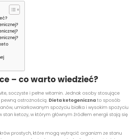
ieć?
enicznej?
enicznej?
enicznej?
keto
ej
ce – co warto wiedzieć?
te, soczyste i pełne witamin. Jednak osoby stosujące
z pewną ostrożnością.
Dieta ketogeniczna
to sposób
danów, umiarkowanym spożyciu białka i wysokim spożyciu
 stan ketozy, w którym głównym źródłem energii stają się
ukrów prostych, które mogą wytrącić organizm ze stanu