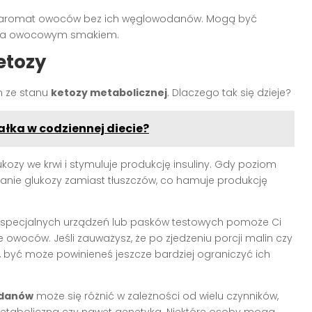
ą aromat owoców bez ich węglowodanów. Mogą być
 za owocowym smakiem.
etozy
m ze stanu
ketozy metabolicznej
. Dlaczego tak się dzieje?
ałka w codziennej diecie?
y we krwi i stymuluje produkcję insuliny. Gdy poziom
alanie glukozy zamiast tłuszczów, co hamuje produkcję
pecjalnych urządzeń lub pasków testowych pomoże Ci
 owoców. Jeśli zauważysz, że po zjedzeniu porcji malin czy
 być może powinieneś jeszcze bardziej ograniczyć ich
odanów
może się różnić w zależności od wielu czynników,
a metaboliczna czy nawet genetyka. Niektóre osoby mogą