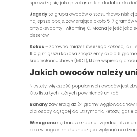
sprawdzą się jako przekąska lub dodatek do da
Jagody
to grupa owoców o stosunkowo niskiej
najlepsze opcje, zawierające około 5-7 gramów 
antyoksydanty i witaminę C. Można je jeść jak
deserów.
Kokos
– zarówno miąższ świeżego kokosa, jak i
100 g miąższu kokosa znajdziemy około 6 gramó
średniołańcuchowe (MCT), które wspierają produ
Jakich owoców należy uni
Niestety, większość popularnych owoców jest zb
Oto lista tych, których powinieneś unikać:
Banany
zawierają aż 24 gramy węglowodanów n
dla osoby dążącej do utrzymania ketozy, gdzie
Winogrona
są bardzo słodkie i w jednej filiża
kilka winogron może znacząco wpłynąć na dzi