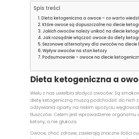
Spis treści
Dieta ketogeniczna a owoce – co warto wiedz
Które owoce są dopuszczalne na diecie ketog
Jakich owoców należy unikać na diecie ketog
Jak rozsądnie włączać owoce do diety ketog
Sezonowe alternatywy dla owoców na diecie 
Wpływ owoców na stan ketozy
Podsumowanie – owoce na diecie ketogeniczn
Dieta ketogeniczna a owo
Wielu z nas uwielbia słodycz owoców. Są smakowi
dietę ketogeniczną muszą podchodzić do nich 
odżywiania oparty na niskim spożyciu węglowo
tłuszczów. Celem jest wprowadzenie organizmu w
ketony, a nie glukoza.
Owoce, choć zdrowe, zawierają znaczne ilości c