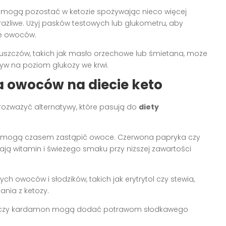
 mogą pozostać w ketozie spożywając nieco więcej
żliwe. Użyj pasków testowych lub glukometru, aby
ie owoców.
uszczów, takich jak masło orzechowe lub śmietana, może
ływ na poziom glukozy we krwi.
a owoców na diecie keto
rozważyć alternatywy, które pasują do
diety
mogą czasem zastąpić owoce. Czerwona papryka czy
ją witamin i świeżego smaku przy niższej zawartości
 owoców i słodzików, takich jak erytrytol czy stewia,
nia z ketozy.
a czy kardamon mogą dodać potrawom słodkawego