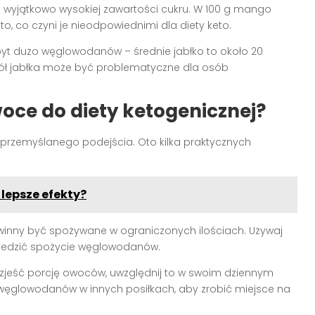
 wyjątkowo wysokiej zawartości cukru. W 100 g mango
 co czyni je nieodpowiednimi dla diety keto.
byt dużo węglowodanów – średnie jabłko to około 20
ół jabłka może być problematyczne dla osób
oce do diety ketogenicznej?
zemyślanego podejścia. Oto kilka praktycznych
 lepsze efekty?
nny być spożywane w ograniczonych ilościach. Używaj
 śledzić spożycie węglowodanów.
sz zjeść porcję owoców, uwzględnij to w swoim dziennym
 węglowodanów w innych posiłkach, aby zrobić miejsce na