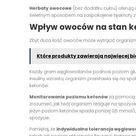
Herbaty owocowe
(bez dodatku cukru) oferuj
świetnym sposobem na zaspokojenie tęsknoty
Wpływ owoców na stan k
Zbyt duża ilość owoców może wytrącić organiz
Które produkty zawierają najwięcej bi
Każdy gram węglowodanów podnosi poziom glukoz
insuliny wzrasta, organizm przestawia się na sp
ketonów.
Monitorowanie poziomu ketonów
za pomocą s
zrozumieć, jak twój organizm reaguje na spożycie
jeżyn poziom ketonów spada poniżej 0,5 mmol/L,
spożycie.
Pamiętaj, że
indywidualna tolerancja węglow
takich jak poziom aktywności fizycznej, histori