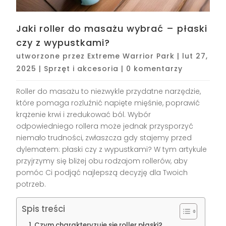
Jaki roller do masażu wybrać – płaski
czy z wypustkami?
utworzone przez
Extreme Warrior Park
|
lut 27,
2025
|
Sprzęt i akcesoria
|
0 komentarzy
Roller do masażu to niezwykle przydatne narzędzie,
które pomaga rozluźnić napięte mięśnie, poprawić
krążenie krwi i zredukować ból. Wybór
odpowiedniego rollera może jednak przysporzyć
niemało trudności, zwłaszcza gdy stajemy przed
dylematem: płaski czy z wypustkami? W tym artykule
przyjrzymy się bliżej obu rodzajom rollerów, aby
pomóc Ci podjąć najlepszą decyzję dla Twoich
potrzeb.
Spis treści
Czym charakteryzuje się roller płaski?