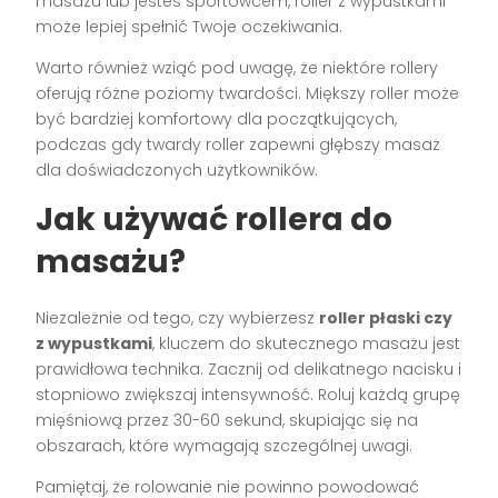
masażu lub jesteś sportowcem, roller z wypustkami
może lepiej spełnić Twoje oczekiwania.
Warto również wziąć pod uwagę, że niektóre rollery
oferują różne poziomy twardości. Miększy roller może
być bardziej komfortowy dla początkujących,
podczas gdy twardy roller zapewni głębszy masaż
dla doświadczonych użytkowników.
Jak używać rollera do
masażu?
Niezależnie od tego, czy wybierzesz
roller płaski czy
z wypustkami
, kluczem do skutecznego masażu jest
prawidłowa technika. Zacznij od delikatnego nacisku i
stopniowo zwiększaj intensywność. Roluj każdą grupę
mięśniową przez 30-60 sekund, skupiając się na
obszarach, które wymagają szczególnej uwagi.
Pamiętaj, że rolowanie nie powinno powodować