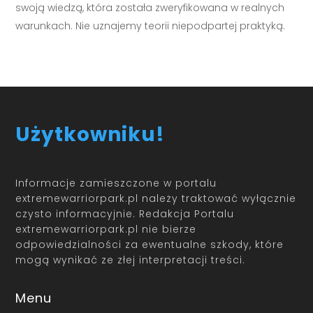
swoją wiedzą, która została zweryfikowana w realnych
warunkach. Nie uznajemy teorii niepodpartej praktyką.
Użytkowniku!
Informacje zamieszczone w portalu
extremewarriorpark.pl należy traktować wyłącznie
czysto informacyjnie. Redakcja Portalu
extremewarriorpark.pl nie bierze
odpowiedzialności za ewentualne szkody, które
mogą wynikać ze złej interpretacji treści.
Menu