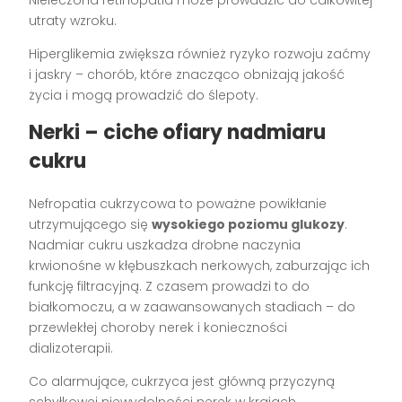
utraty wzroku.
Hiperglikemia zwiększa również ryzyko rozwoju zaćmy
i jaskry – chorób, które znacząco obniżają jakość
życia i mogą prowadzić do ślepoty.
Nerki – ciche ofiary nadmiaru
cukru
Nefropatia cukrzycowa to poważne powikłanie
utrzymującego się
wysokiego poziomu glukozy
.
Nadmiar cukru uszkadza drobne naczynia
krwionośne w kłębuszkach nerkowych, zaburzając ich
funkcję filtracyjną. Z czasem prowadzi to do
białkomoczu, a w zaawansowanych stadiach – do
przewlekłej choroby nerek i konieczności
dializoterapii.
Co alarmujące, cukrzyca jest główną przyczyną
schyłkowej niewydolności nerek w krajach