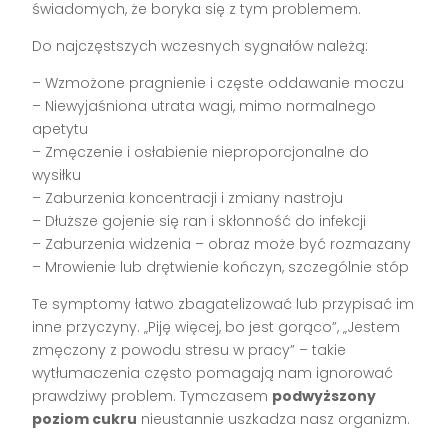
świadomych, że boryka się z tym problemem.
Do najczęstszych wczesnych sygnałów należą:
– Wzmożone pragnienie i częste oddawanie moczu
– Niewyjaśniona utrata wagi, mimo normalnego
apetytu
– Zmęczenie i osłabienie nieproporcjonalne do
wysiłku
– Zaburzenia koncentracji i zmiany nastroju
– Dłuższe gojenie się ran i skłonność do infekcji
– Zaburzenia widzenia – obraz może być rozmazany
– Mrowienie lub drętwienie kończyn, szczególnie stóp
Te symptomy łatwo zbagatelizować lub przypisać im
inne przyczyny. „Piję więcej, bo jest gorąco”, „Jestem
zmęczony z powodu stresu w pracy” – takie
wytłumaczenia często pomagają nam ignorować
prawdziwy problem. Tymczasem
podwyższony
poziom cukru
nieustannie uszkadza nasz organizm.