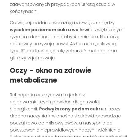
zaawansowanych przypadkach utratą czucia w
kończynach.
Co więcej, badania wskazują na związek między
wysokim poziomem cukru we krwi
a zwiększonym
ryzykiem demencji i choroby Alzheimera. Niektórzy
naukowcy nazywają nawet Alzheimera „cukrzycą
typu 3”, podkreślając rolę zaburzeń metabolizmu
glukozy w jej rozwoju.
Oczy – okno na zdrowie
metaboliczne
Retinopatia cukrzycowa to jedno z
najpoważniejszych powikłań długotrwałej
hiperglikemii.
Podwyższony poziom cukru
niszczy
drobne naczynia krwionośne siatkówki, prowadząc
początkowo do mikrowylewów, a następnie do
powstawania nieprawidłowych naczyń i włóknienia.
Nieleczona retinopatia może prowadzić do całkowitej