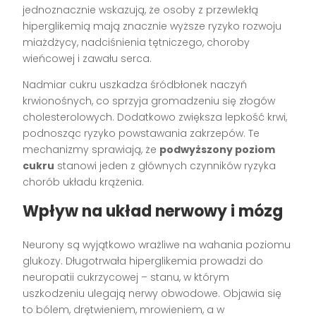
jednoznacznie wskazują, że osoby z przewlekłą
hiperglikemią mają znacznie wyższe ryzyko rozwoju
miażdżycy, nadciśnienia tętniczego, choroby
wieńcowej i zawału serca.
Nadmiar cukru uszkadza śródbłonek naczyń
krwionośnych, co sprzyja gromadzeniu się złogów
cholesterolowych. Dodatkowo zwiększa lepkość krwi,
podnosząc ryzyko powstawania zakrzepów. Te
mechanizmy sprawiają, że
podwyższony poziom
cukru
stanowi jeden z głównych czynników ryzyka
chorób układu krążenia.
Wpływ na układ nerwowy i mózg
Neurony są wyjątkowo wrażliwe na wahania poziomu
glukozy. Długotrwała hiperglikemia prowadzi do
neuropatii cukrzycowej – stanu, w którym
uszkodzeniu ulegają nerwy obwodowe. Objawia się
to bólem, drętwieniem, mrowieniem, a w