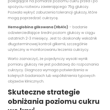
polegające na pomiarze poziomu cukru przed i po
spożyciu roztworu zawierającego 75g glukozy.
Pozwala wykryć zaburzenia tolerancji glukozy, które
mogą poprzedzać cukrzycę.
Hemoglobina glikowana (HbA1c)
– badanie
odzwierciedlające średni poziom glukozy w ciągu
ostatnich 2-3 miesięcy. Jest to doskonały wskaźnik
długoterminowej kontroli glikemii, szczególnie
użyteczny w monitorowaniu leczenia cukrzycy.
Warto zaznaczyć, że pojedynczy wysoki wynik
pomiaru glukozy nie jest podstawą do rozpoznania
cukrzycy. Diagnoza wymaga potwierdzenia w
kolejnych badaniach lub współistnienia typowych
objawów klinicznych.
Skuteczne strategie
obniżania poziomu cukru