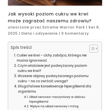
Jak wysoki poziom cukru we krwi
może zagrażać naszemu zdrowiu?
utworzone przez
Extreme Warrior Park
|
kwi 9,
2025
|
Dieta i odżywianie
|
0 komentarzy
Spis treści
Cukier we krwi – cichy zabójca, którego nie
można ignorować
Czym właściwie jest podwyższony poziom
cukru we krwi?
Wczesne objawy podwyższonego poziomu
cukru – na co zwrócić uwagę?
Długofalowe konsekwencje hiperglikemii dla
organizmu
Układ sercowo-naczyniowy w obliczu
hiperglikemii
Wpływ na układ nerwowy i mózg