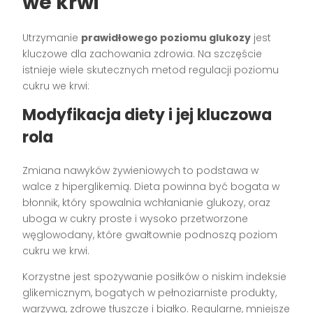
we krwi
Utrzymanie
prawidłowego poziomu glukozy
jest
kluczowe dla zachowania zdrowia. Na szczęście
istnieje wiele skutecznych metod regulacji poziomu
cukru we krwi:
Modyfikacja diety i jej kluczowa
rola
Zmiana nawyków żywieniowych to podstawa w
walce z hiperglikemią. Dieta powinna być bogata w
błonnik, który spowalnia wchłanianie glukozy, oraz
uboga w cukry proste i wysoko przetworzone
węglowodany, które gwałtownie podnoszą poziom
cukru we krwi.
Korzystne jest spożywanie posiłków o niskim indeksie
glikemicznym, bogatych w pełnoziarniste produkty,
warzywa, zdrowe tłuszcze i białko. Regularne, mniejsze