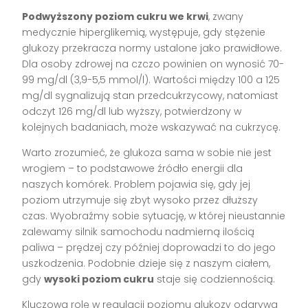
Podwyższony poziom cukru we krwi
, zwany
medycznie hiperglikemią, występuje, gdy stężenie
glukozy przekracza normy ustalone jako prawidłowe.
Dla osoby zdrowej na czczo powinien on wynosić 70-
99 mg/dl (3,9-5,5 mmol/l). Wartości między 100 a 125
mg/dl sygnalizują stan przedcukrzycowy, natomiast
odczyt 126 mg/dl lub wyższy, potwierdzony w
kolejnych badaniach, może wskazywać na cukrzycę.
Warto zrozumieć, że glukoza sama w sobie nie jest
wrogiem – to podstawowe źródło energii dla
naszych komórek. Problem pojawia się, gdy jej
poziom utrzymuje się zbyt wysoko przez dłuższy
czas. Wyobraźmy sobie sytuację, w której nieustannie
zalewamy silnik samochodu nadmierną ilością
paliwa – prędzej czy później doprowadzi to do jego
uszkodzenia. Podobnie dzieje się z naszym ciałem,
gdy
wysoki poziom cukru
staje się codziennością.
Kluczową rolę w regulacji poziomu glukozy odgrywa