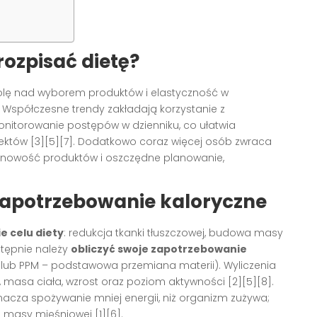
ozpisać dietę?
olę nad wyborem produktów i elastyczność w
Współczesne trendy zakładają korzystanie z
onitorowanie postępów w dzienniku, co ułatwia
fektów
[3][5][7]
. Dodatkowo coraz więcej osób zwraca
onowość produktów i oszczędne planowanie,
l zapotrzebowanie kaloryczne
e celu diety
: redukcja tkanki tłuszczowej, budowa masy
stępnie należy
obliczyć swoje zapotrzebowanie
 lub PPM – podstawowa przemiana materii). Wyliczenia
ek, masa ciała, wzrost oraz poziom aktywności
[2][5][8]
.
 oznacza spożywanie mniej energii, niż organizm zużywa;
u masy mięśniowej
[1][6]
.