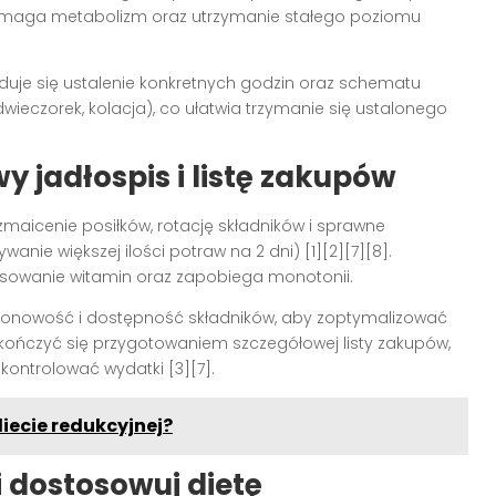
maga metabolizm oraz utrzymanie stałego poziomu
duje się ustalenie konkretnych godzin oraz schematu
dwieczorek, kolacja), co ułatwia trzymanie się ustalonego
y jadłospis i listę zakupów
maicenie posiłków, rotację składników i sprawne
wanie większej ilości potraw na 2 dni)
[1][2][7][8]
.
nsowanie witamin oraz zapobiega monotonii.
ezonowość i dostępność składników, aby zoptymalizować
 kończyć się przygotowaniem szczegółowej listy zakupów,
 kontrolować wydatki
[3][7]
.
iecie redukcyjnej?
i dostosowuj dietę