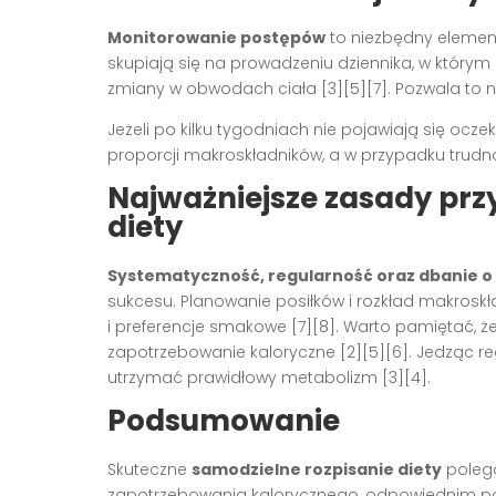
Monitorowanie postępów
to niezbędny elemen
skupiają się na prowadzeniu dziennika, w którym 
zmiany w obwodach ciała
[3][5][7]
. Pozwala to 
Jeżeli po kilku tygodniach nie pojawiają się ocze
proporcji makroskładników, a w przypadku trudno
Najważniejsze zasady pr
diety
Systematyczność, regularność oraz dbanie o
sukcesu. Planowanie posiłków i rozkład makrosk
i preferencje smakowe
[7][8]
. Warto pamiętać, ż
zapotrzebowanie kaloryczne
[2][5][6]
. Jedząc re
utrzymać prawidłowy metabolizm
[3][4]
.
Podsumowanie
Skuteczne
samodzielne rozpisanie diety
polega
zapotrzebowania kalorycznego, odpowiednim pod