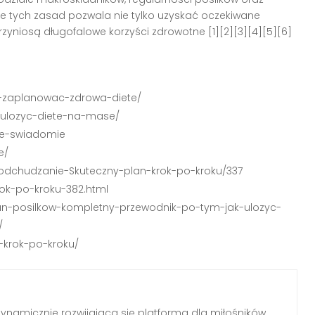
e tych zasad pozwala nie tylko uzyskać oczekiwane
e przyniosą długofalowe korzyści zdrowotne
[1][2][3][4][5][6]
nie-zaplanowac-zdrowa-diete/
ie-ulozyc-diete-na-mase/
iete-swiadomie
e/
c-odchudzanie-Skuteczny-plan-krok-po-kroku/337
krok-po-kroku-382.html
n-posilkow-kompletny-przewodnik-po-tym-jak-ulozyc-
/
-krok-po-kroku/
ynamicznie rozwijająca się platforma dla miłośników