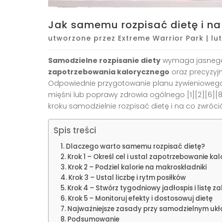
Jak samemu rozpisać dietę i n
utworzone przez
Extreme Warrior Park
|
lu
Samodzielne rozpisanie diety
wymaga jasnego 
zapotrzebowania kalorycznego
oraz precyzyjn
Odpowiednie przygotowanie planu żywieniowego 
mięśni lub poprawy zdrowia ogólnego
[1][2][6][
kroku samodzielnie rozpisać dietę i na co zwróc
Spis treści
Dlaczego warto samemu rozpisać dietę?
Krok 1 – Określ cel i ustal zapotrzebowanie ka
Krok 2 – Podziel kalorie na makroskładniki
Krok 3 – Ustal liczbę i rytm posiłków
Krok 4 – Stwórz tygodniowy jadłospis i listę 
Krok 5 – Monitoruj efekty i dostosowuj dietę
Najważniejsze zasady przy samodzielnym ukł
Podsumowanie