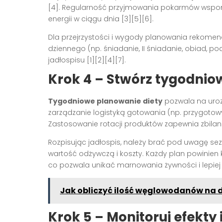
[4]
. Regularność przyjmowania pokarmów wspo
energii w ciągu dnia
[3][5][6]
.
Dla przejrzystości i wygody planowania rekomen
dziennego (np. śniadanie, II śniadanie, obiad, po
jadłospisu
[1][2][4][7]
.
Krok 4 – Stwórz tygodniow
Tygodniowe planowanie diety
pozwala na uroz
zarządzanie logistyką gotowania (np. przygotowy
Zastosowanie rotacji produktów zapewnia zbila
Rozpisując jadłospis, należy brać pod uwagę s
wartość odżywczą i koszty. Każdy plan powinien
co pozwala unikać marnowania żywności i lepiej
Jak obliczyć ilość węglowodanów na d
Krok 5 – Monitoruj efekty 