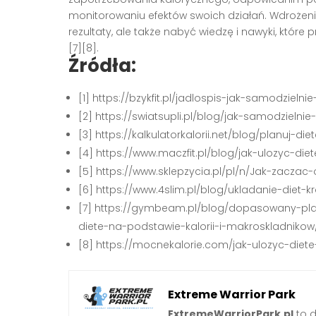
monitorowaniu efektów swoich działań. Wdrożeni
rezultaty, ale także nabyć wiedzę i nawyki, któr
[7][8]
.
Źródła:
[1] https://bzykfit.pl/jadlospis-jak-samodziel
[2] https://swiatsupli.pl/blog/jak-samodzieln
[3] https://kalkulatorkalorii.net/blog/planuj-d
[4] https://www.maczfit.pl/blog/jak-ulozyc-diet
[5] https://www.sklepzycia.pl/pl/n/Jak-zacza
[6] https://www.4slim.pl/blog/ukladanie-diet-
[7] https://gymbeam.pl/blog/dopasowany-pla
diete-na-podstawie-kalorii-i-makroskladnikow
[8] https://mocnekalorie.com/jak-ulozyc-diete
Extreme Warrior Park
ExtremeWarriorPark.pl
to d