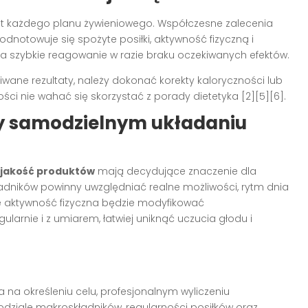
t każdego planu żywieniowego. Współczesne zalecenia
odnotowuje się spożyte posiłki, aktywność fizyczną i
na szybkie reagowanie w razie braku oczekiwanych efektów.
kiwane rezultaty, należy dokonać korekty kaloryczności lub
ści nie wahać się skorzystać z porady dietetyka
[2][5][6]
.
zy samodzielnym układaniu
 jakość produktów
mają decydujące znaczenie dla
ładników powinny uwzględniać realne możliwości, rytm dnia
e aktywność fizyczna będzie modyfikować
gularnie i z umiarem, łatwiej uniknąć uczucia głodu i
 na określeniu celu, profesjonalnym wyliczeniu
ziale makroskładników, regularności posiłków oraz