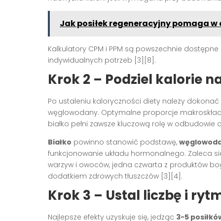
Jak posiłek regeneracyjny pomaga w
Kalkulatory CPM i PPM są powszechnie dostępne o
indywidualnych potrzeb
[3][8]
.
Krok 2 – Podziel kalorie 
Po ustaleniu kaloryczności diety należy dokonać
węglowodany. Optymalne proporcje makroskładni
białko pełni zawsze kluczową rolę w odbudowie
Białko
powinno stanowić podstawę,
węglowoda
funkcjonowanie układu hormonalnego. Zaleca się, 
warzyw i owoców, jedna czwarta z produktów bog
dodatkiem zdrowych tłuszczów
[3][4]
.
Krok 3 – Ustal liczbę i ry
Najlepsze efekty uzyskuje się, jedząc
3-5 posiłkó