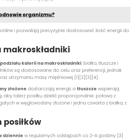
 odnowie organizmu?
nline i pozwalają precyzyjnie dostosować ilość energii do
na makroskładniki
podziału kalorii na makroskładniki
: białko, tłuszcze i
ków są dostosowane do celu oraz preferencji, jednak
 oraz utrzymaniu masy mięśniowej
[1][2][3][4]
.
ny złożone
dostarczają energii, a
tłuszcze
wspierają
aby talerz posiłku dzielić proporcjonalnie: połowa z
atych w węglowodany złożone i jedna czwarta z białka, z
tm posiłków
w dziennie
w regularnych odstępach co 2-4 godziny
[3]