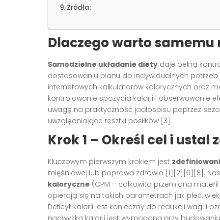
Źródła:
Dlaczego warto samemu r
Samodzielne układanie diety
daje pełną kontr
dostosowaniu planu do indywidualnych potrzeb. 
internetowych kalkulatorów kalorycznych oraz m
kontrolowanie spożycia kalorii i obserwowanie e
uwagę na praktyczność jadłospisu poprzez sez
uwzględniające resztki posiłków
[3]
.
Krok 1 – Określ cel i usta
Kluczowym pierwszym krokiem jest
zdefiniowani
mięśniowej lub poprawa zdrowia
[1][2][6][8]
. Na
kaloryczne
(CPM – całkowita przemiana materii
opierają się na takich parametrach jak płeć, wi
Deficyt kalorii jest konieczny do redukcji wagi i
nadwyżka kalorii jest wymagana przy budowani