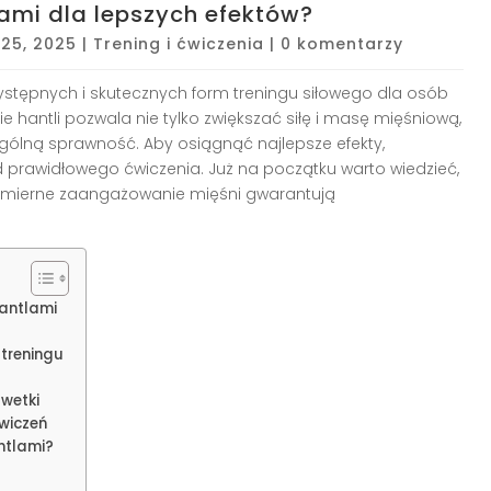
ami dla lepszych efektów?
s 25, 2025
|
Trening i ćwiczenia
|
0 komentarzy
ystępnych i skutecznych form treningu siłowego dla osób
antli pozwala nie tylko zwiększać siłę i masę mięśniową,
gólną sprawność. Aby osiągnąć najlepsze efekty,
d prawidłowego ćwiczenia. Już na początku warto wiedzieć,
nomierne zaangażowanie mięśni gwarantują
hantlami
treningu
lwetki
wiczeń
ntlami?