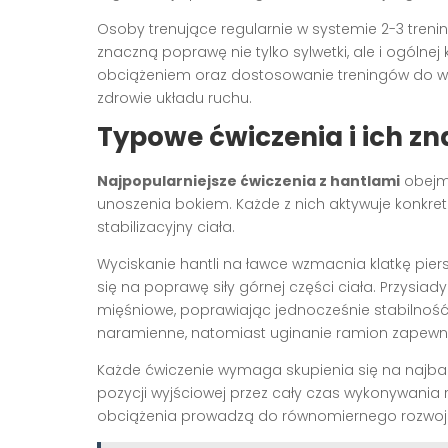
Osoby trenujące regularnie w systemie 2-3 tre
znaczną poprawę nie tylko sylwetki, ale i ogólne
obciążeniem oraz dostosowanie treningów do wł
zdrowie układu ruchu.
Typowe ćwiczenia i ich zn
Najpopularniejsze ćwiczenia z hantlami
obejmu
unoszenia bokiem. Każde z nich aktywuje konkret
stabilizacyjny ciała.
Wyciskanie hantli na ławce wzmacnia klatkę piersio
się na poprawę siły górnej części ciała. Przysiad
mięśniowe, poprawiając jednocześnie stabilność 
naramienne, natomiast uginanie ramion zapewni
Każde ćwiczenie wymaga skupienia się na najba
pozycji wyjściowej przez cały czas wykonywani
obciążenia prowadzą do równomiernego rozwoju