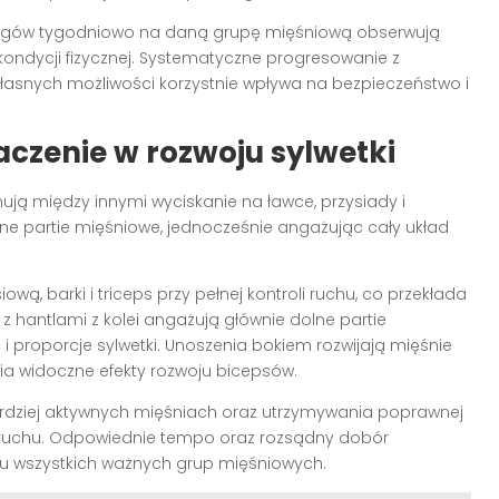
ningów tygodniowo na daną grupę mięśniową obserwują
j kondycji fizycznej. Systematyczne progresowanie z
asnych możliwości korzystnie wpływa na bezpieczeństwo i
aczenie w rozwoju sylwetki
ją między innymi wyciskanie na ławce, przysiady i
ne partie mięśniowe, jednocześnie angażując cały układ
wą, barki i triceps przy pełnej kontroli ruchu, co przekłada
y z hantlami z kolei angażują głównie dolne partie
i proporcje sylwetki. Unoszenia bokiem rozwijają mięśnie
a widoczne efekty rozwoju bicepsów.
rdziej aktywnych mięśniach oraz utrzymywania poprawnej
a ruchu. Odpowiednie tempo oraz rozsądny dobór
 wszystkich ważnych grup mięśniowych.