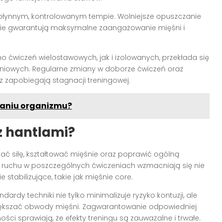
 płynnym, kontrolowanym tempie. Wolniejsze opuszczanie
nie gwarantują maksymalne zaangażowanie mięśni i
 ćwiczeń wielostawowych, jak i izolowanych, przekłada się
niowych. Regularne zmiany w doborze ćwiczeń oraz
z zapobiegają stagnacji treningowej.
waniu organizmu?
 z hantlami?
ać siłę, kształtować mięśnie oraz poprawić ogólną
 ruchu w poszczególnych ćwiczeniach wzmacniają się nie
 stabilizujące, takie jak mięśnie core.
rdy techniki nie tylko minimalizuje ryzyko kontuzji, ale
zwiększać obwody mięśni. Zagwarantowanie odpowiedniej
ości sprawiają, że efekty treningu są zauważalne i trwałe.