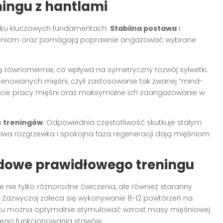
ningu z hantlami
ilku kluczowych fundamentach.
Stabilna postawa
i
iążeniom oraz pomagają poprawnie angażować wybrane
 równomiernie, co wpływa na symetryczny rozwój sylwetki.
renowanych mięśni, czyli zastosowanie tak zwanej “mind-
ucie pracy mięśni oraz maksymalne ich zaangażowanie w
ć treningów
. Odpowiednia częstotliwość skutkuje stałym
iwa rozgrzewka i spokojna faza regeneracji dają mięśniom
adowe prawidłowego treningu
 nie tylko różnorodne ćwiczenia, ale również staranny
ii. Zazwyczaj zaleca się wykonywanie 8-12 powtórzeń na
 temu można optymalnie stymulować wzrost masy mięśniowej
owego funkcjonowania stawów.