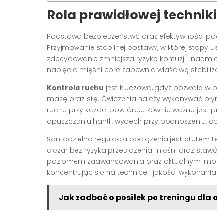
Rola prawidłowej technik
Podstawą bezpieczeństwa oraz efektywności pod
Przyjmowanie stabilnej postawy, w której stopy u
zdecydowanie zmniejsza ryzyko kontuzji i nadmi
napięcia mięśni core zapewnia właściwą stabiliza
Kontrola ruchu
jest kluczowa, gdyż pozwala w pe
masę oraz siłę. Ćwiczenia należy wykonywać pły
ruchu przy każdej powtórce. Równie ważne jest 
opuszczaniu hantli, wydech przy podnoszeniu, co
Samodzielna regulacja obciążenia jest atutem t
ciężar bez ryzyka przeciążenia mięśni oraz sta
poziomem zaawansowania oraz aktualnymi możli
koncentrując się na technice i jakości wykonani
Jak zadbać o posiłek po treningu dla 