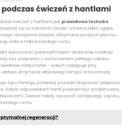
i podczas ćwiczeń z hantlami
czas ćwiczeń z hantlami jest
prawidłowa technika
.
stawione są na szerokość bioder, a kolana lekko ugięte,
ernego obciążenia stawów. Utrzymanie prostych pleców i
cję ciała w trakcie każdego ruchu.
łni wykorzystać potencjał mięśni i skutecznie rozwinąć
nnie, bez szarpania i z zachowaniem pełnego zakresu
prawidłowe oddychanie – wdech następuje przy
 ułatwia utrzymanie właściwego tempa i koncentracji.
ego typu treningu, ponieważ pozwala stopniowo zwiększać
wów. Dobór odpowiednich hantli powinien być podyktowany
wościami. Zawsze należy zaczynać od lżejszego ciężaru,
a każdego ruchu.
optymalnej regeneracji?