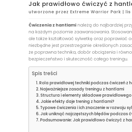
Jak prawidłowo ćwiczyć z hantl
utworzone przez
Extreme Warrior Park
|
li
Ćwiczenia z hantlami
należą do najbardziej prz
na każdym poziomie zaawansowania. Stosowanie h
ale także kształtować sylwetkę oraz poprawiać o
niezbędne jest przestrzeganie określonych zasa
że poprawna technika, dobór obciążenia i rów
bezpieczeństwo i skuteczność całego treningu.
Spis treści
Rola prawidłowej techniki podczas ćwiczeń z 
Najważniejsze zasady treningu z hantlami
Structura i elementy składowe prawidłowego 
Jakie efekty daje trening z hantlami?
Typowe ćwiczenia i ich znaczenie w rozwoju sy
Jak uniknąć najczęstszych błędów podczas ć
Podsumowanie: Jak prawidłowo ćwiczyć z ha