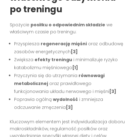
po treningu
Spożycie
posiłku o odpowiednim składzie
we
właściwym czasie po treningu:
Przyspiesza
regenerację mięśni
oraz odbudowę
zasobów energetycznych
[3]
Zwiększa
efekty treningu
i minimalizuje ryzyko
katabolizmu mięśniowego
[1]
Przyczynia się do utrzymania
równowagi
metabolicznej
oraz prawidłowego
funkcjonowania układu nerwowego i mięśni
[3]
Poprawia ogólną
wydolność
i zmniejsza
odczuwanie zmęczenia
[3]
Kluczowym elementem jest indywidualizacja doboru
makroskładników, regularność posiłków oraz
uwzględnianie specyfiki własnej diety i celów