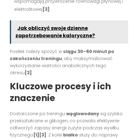
wspomagają przywrócenie równowagi płynowej i
elektrolitowej
[3]
Jak obliczyć swoje dzienne
zapotrzebowanie kaloryczne?
Posiłek należy spożyć w
ciągu 30–60 minut po
zakończeniu treningu
, aby maksymalizować
wykorzystanie wartości anabolicznych tego
okresu
[3]
.
Kluczowe procesy i ich
znaczenie
Dostarczone po treningu
węglowodany
są szybko
przekształcane w glikogen, co pozwala efektywnie
odtworzyć zapasy energii zużyte podczas wysiłku
fizycznego
[1][3]
. Z kolei
białko
służy do naprawy