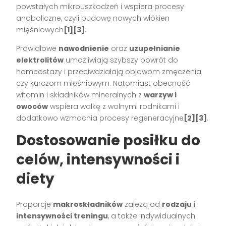
powstałych mikrouszkodzeń i wspiera procesy
anaboliczne, czyli budowę nowych włókien
mięśniowych
[1][3]
.
Prawidłowe
nawodnienie
oraz
uzupełnianie
elektrolitów
umożliwiają szybszy powrót do
homeostazy i przeciwdziałają objawom zmęczenia
czy kurczom mięśniowym. Natomiast obecność
witamin i składników mineralnych z
warzyw i
owoców
wspiera walkę z wolnymi rodnikami i
dodatkowo wzmacnia procesy regeneracyjne
[2][3]
.
Dostosowanie posiłku do
celów, intensywności i
diety
Proporcje
makroskładników
zależą od
rodzaju i
intensywności treningu
, a także indywidualnych