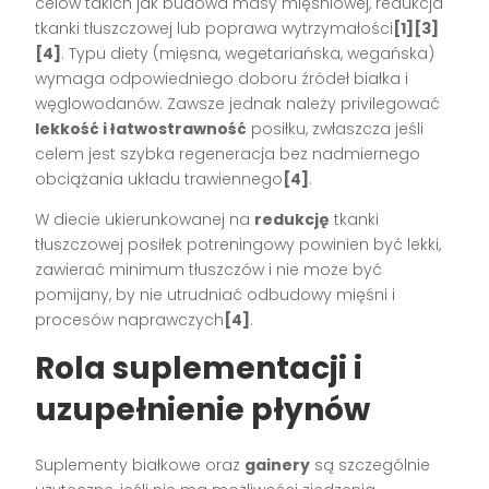
celów takich jak budowa masy mięśniowej, redukcja
tkanki tłuszczowej lub poprawa wytrzymałości
[1][3]
[4]
. Typu diety (mięsna, wegetariańska, wegańska)
wymaga odpowiedniego doboru źródeł białka i
węglowodanów. Zawsze jednak należy privilegować
lekkość i łatwostrawność
posiłku, zwłaszcza jeśli
celem jest szybka regeneracja bez nadmiernego
obciążania układu trawiennego
[4]
.
W diecie ukierunkowanej na
redukcję
tkanki
tłuszczowej posiłek potreningowy powinien być lekki,
zawierać minimum tłuszczów i nie może być
pomijany, by nie utrudniać odbudowy mięśni i
procesów naprawczych
[4]
.
Rola suplementacji i
uzupełnienie płynów
Suplementy białkowe oraz
gainery
są szczególnie