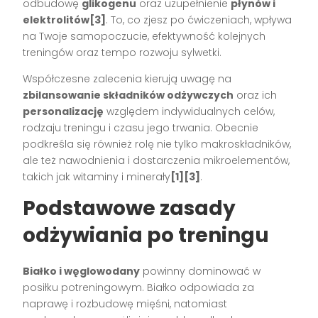
odbudowę
glikogenu
oraz uzupełnienie
płynów i
elektrolitów
[3]
. To, co zjesz po ćwiczeniach, wpływa
na Twoje samopoczucie, efektywność kolejnych
treningów oraz tempo rozwoju sylwetki.
Współczesne zalecenia kierują uwagę na
zbilansowanie składników odżywczych
oraz ich
personalizację
względem indywidualnych celów,
rodzaju treningu i czasu jego trwania. Obecnie
podkreśla się również rolę nie tylko makroskładników,
ale też nawodnienia i dostarczenia mikroelementów,
takich jak witaminy i minerały
[1][3]
.
Podstawowe zasady
odżywiania po treningu
Białko i węglowodany
powinny dominować w
posiłku potreningowym. Białko odpowiada za
naprawę i rozbudowę mięśni, natomiast