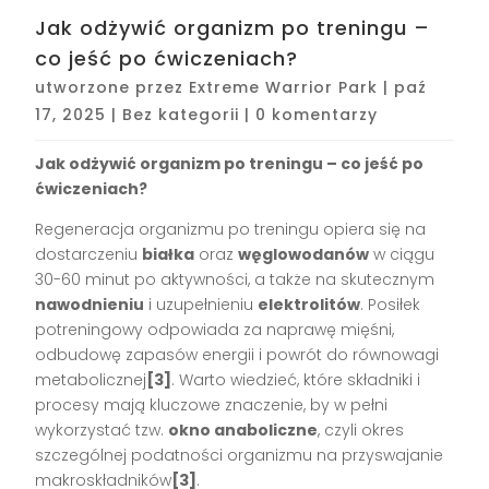
Jak odżywić organizm po treningu –
co jeść po ćwiczeniach?
utworzone przez
Extreme Warrior Park
|
paź
17, 2025
|
Bez kategorii
|
0 komentarzy
Jak odżywić organizm po treningu – co jeść po
ćwiczeniach?
Regeneracja organizmu po treningu opiera się na
dostarczeniu
białka
oraz
węglowodanów
w ciągu
30-60 minut po aktywności, a także na skutecznym
nawodnieniu
i uzupełnieniu
elektrolitów
. Posiłek
potreningowy odpowiada za naprawę mięśni,
odbudowę zapasów energii i powrót do równowagi
metabolicznej
[3]
. Warto wiedzieć, które składniki i
procesy mają kluczowe znaczenie, by w pełni
wykorzystać tzw.
okno anaboliczne
, czyli okres
szczególnej podatności organizmu na przyswajanie
makroskładników
[3]
.