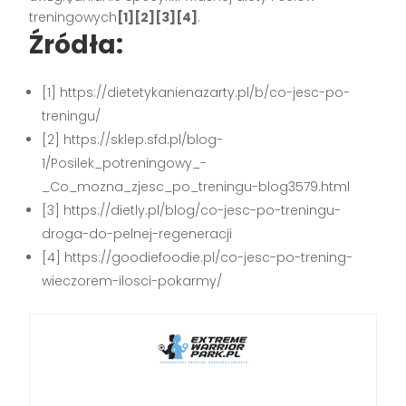
treningowych
[1][2][3][4]
.
Źródła:
[1] https://dietetykanienazarty.pl/b/co-jesc-po-
treningu/
[2] https://sklep.sfd.pl/blog-
1/Posilek_potreningowy_-
_Co_mozna_zjesc_po_treningu-blog3579.html
[3] https://dietly.pl/blog/co-jesc-po-treningu-
droga-do-pelnej-regeneracji
[4] https://goodiefoodie.pl/co-jesc-po-trening-
wieczorem-ilosci-pokarmy/