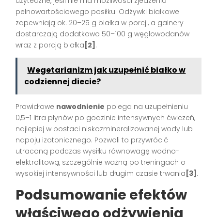
użyteczne, jeśli nie ma możliwości zjedzenia
pełnowartościowego posiłku. Odżywki białkowe
zapewniają ok. 20–25 g białka w porcji, a gainery
dostarczają dodatkowo 50–100 g węglowodanów
wraz z porcją białka
[2]
.
Wegetarianizm jak uzupełnić białko w
codziennej diecie?
Prawidłowe
nawodnienie
polega na uzupełnieniu
0,5–1 litra płynów po godzinie intensywnych ćwiczeń,
najlepiej w postaci niskozmineralizowanej wody lub
napoju izotonicznego. Pozwoli to przywrócić
utraconą podczas wysiłku równowagę wodno-
elektrolitową, szczególnie ważną po treningach o
wysokiej intensywności lub długim czasie trwania
[3]
.
Podsumowanie efektów
właściwego odżywienia