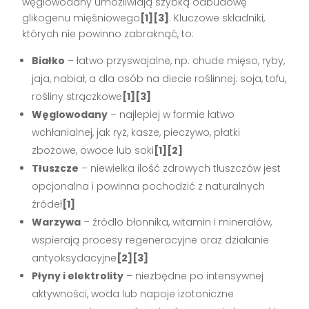
węglowodany umożliwiają szybką odbudowę
glikogenu mięśniowego
[1][3]
. Kluczowe składniki,
których nie powinno zabraknąć, to:
Białko
– łatwo przyswajalne, np. chude mięso, ryby,
jaja, nabiał, a dla osób na diecie roślinnej: soja, tofu,
rośliny strączkowe
[1][3]
Węglowodany
– najlepiej w formie łatwo
wchłanialnej, jak ryż, kasze, pieczywo, płatki
zbożowe, owoce lub soki
[1][2]
Tłuszcze
– niewielka ilość zdrowych tłuszczów jest
opcjonalna i powinna pochodzić z naturalnych
źródeł
[1]
Warzywa
– źródło błonnika, witamin i minerałów,
wspierają procesy regeneracyjne oraz działanie
antyoksydacyjne
[2][3]
Płyny i elektrolity
– niezbędne po intensywnej
aktywności, woda lub napoje izotoniczne