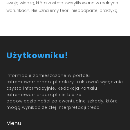
swoją wiedzą, która została zweryfikowana w realnych
warunkach. Nie uznajemy teorii niepodpartej praktyką.
Użytkowniku!
Informacje zamieszczone w portalu
extremewarriorpark.pl należy traktować wyłącznie
czysto informacyjnie. Redakcja Portalu
extremewarriorpark.pl nie bierze
odpowiedzialności za ewentualne szkody, które
mogą wynikać ze złej interpretacji treści.
Menu