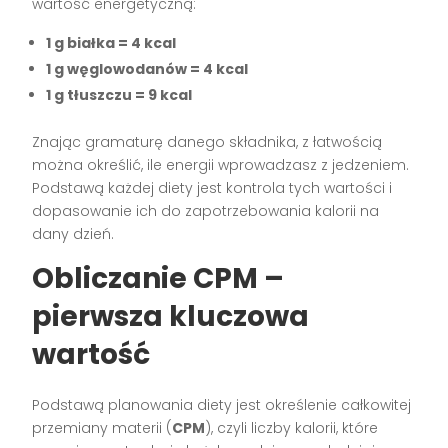
wartość energetyczną:
1 g białka = 4 kcal
1 g węglowodanów = 4 kcal
1 g tłuszczu = 9 kcal
Znając gramaturę danego składnika, z łatwością
można określić, ile energii wprowadzasz z jedzeniem.
Podstawą każdej diety jest kontrola tych wartości i
dopasowanie ich do zapotrzebowania kalorii na
dany dzień.
Obliczanie CPM –
pierwsza kluczowa
wartość
Podstawą planowania diety jest określenie całkowitej
przemiany materii (
CPM
), czyli liczby kalorii, które