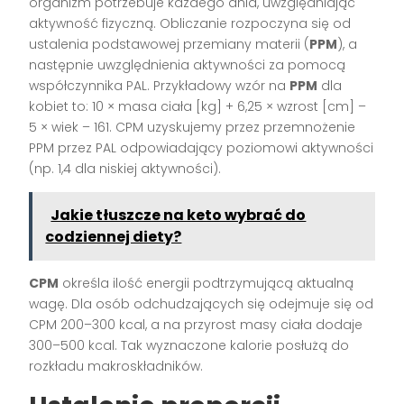
organizm potrzebuje każdego dnia, uwzględniając
aktywność fizyczną. Obliczanie rozpoczyna się od
ustalenia podstawowej przemiany materii (
PPM
), a
następnie uwzględnienia aktywności za pomocą
współczynnika PAL. Przykładowy wzór na
PPM
dla
kobiet to: 10 × masa ciała [kg] + 6,25 × wzrost [cm] –
5 × wiek – 161. CPM uzyskujemy przez przemnożenie
PPM przez PAL odpowiadający poziomowi aktywności
(np. 1,4 dla niskiej aktywności).
Jakie tłuszcze na keto wybrać do
codziennej diety?
CPM
określa ilość energii podtrzymującą aktualną
wagę. Dla osób odchudzających się odejmuje się od
CPM 200–300 kcal, a na przyrost masy ciała dodaje
300–500 kcal. Tak wyznaczone kalorie posłużą do
rozkładu makroskładników.