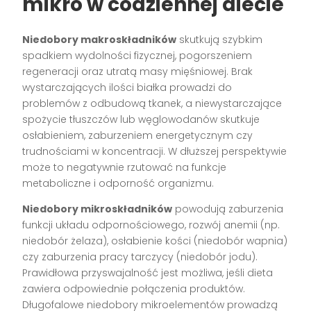
mikro w codziennej diecie
Niedobory makroskładników
skutkują szybkim
spadkiem wydolności fizycznej, pogorszeniem
regeneracji oraz utratą masy mięśniowej. Brak
wystarczających ilości białka prowadzi do
problemów z odbudową tkanek, a niewystarczające
spożycie tłuszczów lub węglowodanów skutkuje
osłabieniem, zaburzeniem energetycznym czy
trudnościami w koncentracji. W dłuższej perspektywie
może to negatywnie rzutować na funkcje
metaboliczne i odporność organizmu.
Niedobory mikroskładników
powodują zaburzenia
funkcji układu odpornościowego, rozwój anemii (np.
niedobór żelaza), osłabienie kości (niedobór wapnia)
czy zaburzenia pracy tarczycy (niedobór jodu).
Prawidłowa przyswajalność jest możliwa, jeśli dieta
zawiera odpowiednie połączenia produktów.
Długofalowe niedobory mikroelementów prowadzą