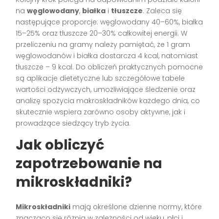
na
węglowodany
,
białka
i
tłuszcze
. Zaleca się
następujące proporcje: węglowodany 40–60%, białka
15–25% oraz tłuszcze 20–30% całkowitej energii. W
przeliczeniu na gramy należy pamiętać, że 1 gram
węglowodanów i białka dostarcza 4 kcal, natomiast
tłuszcze – 9 kcal. Do obliczeń praktycznych pomocne
są aplikacje dietetyczne lub szczegółowe tabele
wartości odżywczych, umożliwiające śledzenie oraz
analizę spożycia makroskładników każdego dnia, co
skutecznie wspiera zarówno osoby aktywne, jak i
prowadzące siedzący tryb życia.
Jak obliczyć
zapotrzebowanie na
mikroskładniki?
Mikroskładniki
mają określone dzienne normy, które
znacząco się różnią w zależności od wieku, płci i