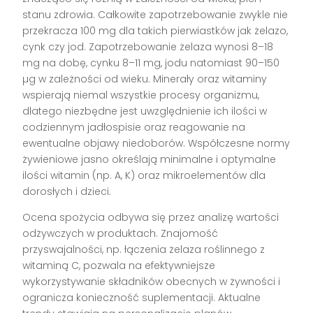
stanu zdrowia. Całkowite zapotrzebowanie zwykle nie
przekracza 100 mg dla takich pierwiastków jak żelazo,
cynk czy jod. Zapotrzebowanie żelaza wynosi 8–18
mg na dobę, cynku 8–11 mg, jodu natomiast 90–150
µg w zależności od wieku. Minerały oraz witaminy
wspierają niemal wszystkie procesy organizmu,
dlatego niezbędne jest uwzględnienie ich ilości w
codziennym jadłospisie oraz reagowanie na
ewentualne objawy niedoborów. Współczesne normy
żywieniowe jasno określają minimalne i optymalne
ilości witamin (np. A, K) oraz mikroelementów dla
dorosłych i dzieci.
Ocena spożycia odbywa się przez analizę wartości
odżywczych w produktach. Znajomość
przyswajalności, np. łączenia żelaza roślinnego z
witaminą C, pozwala na efektywniejsze
wykorzystywanie składników obecnych w żywności i
ogranicza konieczność suplementacji. Aktualne