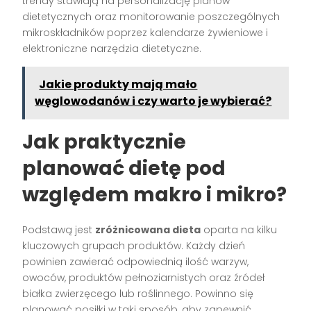
trendy stawiają na personalizację planów
dietetycznych oraz monitorowanie poszczególnych
mikroskładników poprzez kalendarze żywieniowe i
elektroniczne narzędzia dietetyczne.
Jakie produkty mają mało
węglowodanów i czy warto je wybierać?
Jak praktycznie
planować dietę pod
względem makro i mikro?
Podstawą jest
zróżnicowana dieta
oparta na kilku
kluczowych grupach produktów. Każdy dzień
powinien zawierać odpowiednią ilość warzyw,
owoców, produktów pełnoziarnistych oraz źródeł
białka zwierzęcego lub roślinnego. Powinno się
planować posiłki w taki sposób, aby zapewnić