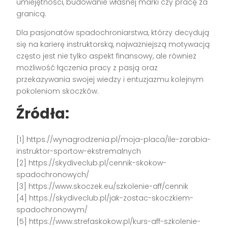
umiejętności, budowanie własnej marki czy pracę za
granicą.
Dla pasjonatów spadochroniarstwa, którzy decydują
się na karierę instruktorską, najważniejszą motywacją
często jest nie tylko aspekt finansowy, ale również
możliwość łączenia pracy z pasją oraz
przekazywania swojej wiedzy i entuzjazmu kolejnym
pokoleniom skoczków.
Źródła:
[1] https://wynagrodzenia.pl/moja-placa/ile-zarabia-
instruktor-sportow-ekstremalnych
[2] https://skydiveclub.pl/cennik-skokow-
spadochronowych/
[3] https://www.skoczek.eu/szkolenie-aff/cennik
[4] https://skydiveclub.pl/jak-zostac-skoczkiem-
spadochronowym/
[5] https://www.strefaskokow.pl/kurs-aff-szkolenie-