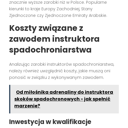
znacznie wyższe zarobki niż w Polsce. Popularne
kierunki to kraje Europy Zachodniej, Stany
Zjednoczone czy Zjednoczone Emiraty Arabskie.
Koszty związane z
zawodem instruktora
spadochroniarstwa
Analizując zarobki instruktorów spadochroniarstwa,
należy również uwzględnić koszty, jakie muszą oni
ponosić w związku z wykonywanym zawodem.
Od miłośnika adrenaliny do instruktora
skoków spadochronowych - jak spełnić
marzenie?
Inwestycja w kwalifikacje