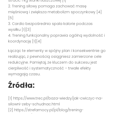
stracić 1 kg tkanki tłuszczowej [1]
2. Trening siłowy pomaga zachować masę
mięśniową i zwiększa metabolizm spoczynkowy [4]
[5]
3. Cardio bezpośrednio spala kalorie podczas
wysiłku [1][3]
4. Trening funkcjonalny poprawia ogólną wydolność i
koordynację [1][4]
Łącząc te elementy w spójny plan i konsekwentnie go
realizując, z pewnością osiągniesz zamierzone cele
redukcyjne. Pamiętaj, że kluczem do sukcesu jest
cierpliwość i systematyczność – trwałe efekty
wymagają czasu.
Źródła:
[1] https://www.trec.pl/baza-wiedzy/jak-cwiczyc-na-
silowni-zeby-schudnac.html
[2] https://strefamocy.pl/pl/blog/trening-