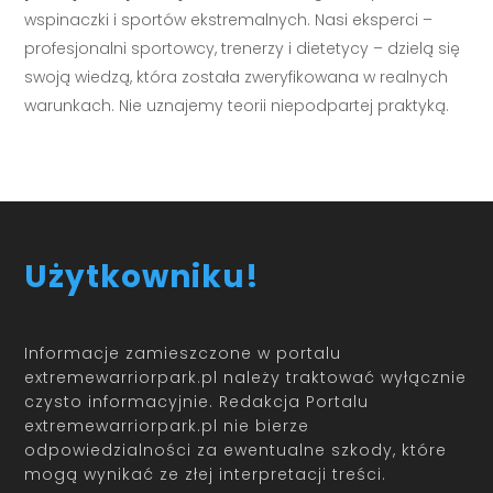
wspinaczki i sportów ekstremalnych. Nasi eksperci –
profesjonalni sportowcy, trenerzy i dietetycy – dzielą się
swoją wiedzą, która została zweryfikowana w realnych
warunkach. Nie uznajemy teorii niepodpartej praktyką.
Użytkowniku!
Informacje zamieszczone w portalu
extremewarriorpark.pl należy traktować wyłącznie
czysto informacyjnie. Redakcja Portalu
extremewarriorpark.pl nie bierze
odpowiedzialności za ewentualne szkody, które
mogą wynikać ze złej interpretacji treści.