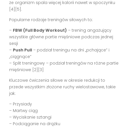
że organizm spala więcej kalorii nawet w spoczynku
[4][5].
Popularne rodzaje treningów siłowych to:
–
FBW (Full Body Workout)
– trening angażujący
wszystkie główne partie mięśniowe podczas jednej
sesji
–
Push Pull
– podział treningu na dni „pchające” i
„ciągnące”
– Split treningowy – podział treningów na różne partie
mięśniowe [2][3]
Kluczowe ćwiczenia siłowe w okresie redukcji to
przede wszystkim złożone ruchy wielostawowe, takie
jak:
– Przysiady
– Martwy ciąg
– Wyciskanie sztangi
– Podciąganie na drążku