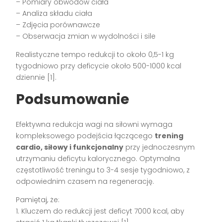
– Pomiary obwodów ciała
– Analiza składu ciała
– Zdjęcia porównawcze
– Obserwacja zmian w wydolności i sile
Realistyczne tempo redukcji to około 0,5-1 kg
tygodniowo przy deficycie około 500-1000 kcal
dziennie [1].
Podsumowanie
Efektywna redukcja wagi na siłowni wymaga
kompleksowego podejścia łączącego
trening
cardio, siłowy i funkcjonalny
przy jednoczesnym
utrzymaniu deficytu kalorycznego. Optymalna
częstotliwość treningu to 3-4 sesje tygodniowo, z
odpowiednim czasem na regenerację.
Pamiętaj, że:
1. Kluczem do redukcji jest deficyt 7000 kcal, aby