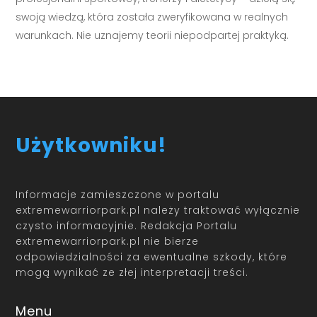
swoją wiedzą, która została zweryfikowana w realnych
warunkach. Nie uznajemy teorii niepodpartej praktyką.
Użytkowniku!
Informacje zamieszczone w portalu
extremewarriorpark.pl należy traktować wyłącznie
czysto informacyjnie. Redakcja Portalu
extremewarriorpark.pl nie bierze
odpowiedzialności za ewentualne szkody, które
mogą wynikać ze złej interpretacji treści.
Menu