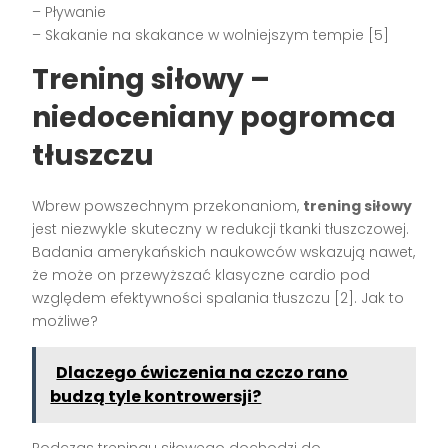
– Pływanie
– Skakanie na skakance w wolniejszym tempie [5]
Trening siłowy –
niedoceniany pogromca
tłuszczu
Wbrew powszechnym przekonaniom,
trening siłowy
jest niezwykle skuteczny w redukcji tkanki tłuszczowej.
Badania amerykańskich naukowców wskazują nawet,
że może on przewyższać klasyczne cardio pod
względem efektywności spalania tłuszczu [2]. Jak to
możliwe?
Dlaczego ćwiczenia na czczo rano
budzą tyle kontrowersji?
Podczas treningu siłowego dochodzi do