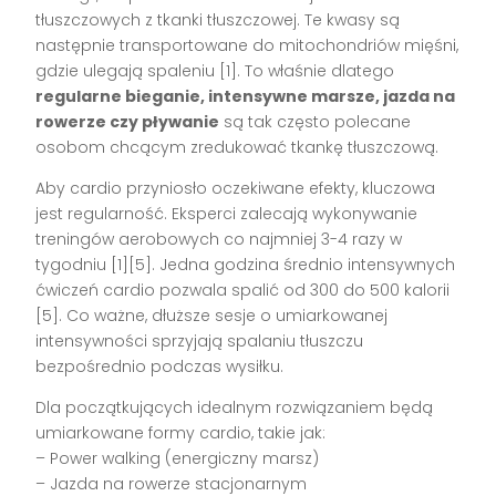
tłuszczowych z tkanki tłuszczowej. Te kwasy są
następnie transportowane do mitochondriów mięśni,
gdzie ulegają spaleniu [1]. To właśnie dlatego
regularne bieganie, intensywne marsze, jazda na
rowerze czy pływanie
są tak często polecane
osobom chcącym zredukować tkankę tłuszczową.
Aby cardio przyniosło oczekiwane efekty, kluczowa
jest regularność. Eksperci zalecają wykonywanie
treningów aerobowych co najmniej 3-4 razy w
tygodniu [1][5]. Jedna godzina średnio intensywnych
ćwiczeń cardio pozwala spalić od 300 do 500 kalorii
[5]. Co ważne, dłuższe sesje o umiarkowanej
intensywności sprzyjają spalaniu tłuszczu
bezpośrednio podczas wysiłku.
Dla początkujących idealnym rozwiązaniem będą
umiarkowane formy cardio, takie jak:
– Power walking (energiczny marsz)
– Jazda na rowerze stacjonarnym