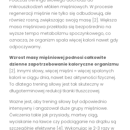
mikrouszkodzeń włókien mięśniowych. W procesie
regeneracji mięśnie nie tylko się odbudowują, ale
również rosną, zwiększając swoją masę [2]. Większa
masa mięśniowa przekłada się bezpośrednio na
wyższe tempo metabolizmu spoczynkowego, co
oznacza, że organizm spala więcej kalorii nawet gdy
odpoczywamy.
Wzrost masy mięśniowej podnosi całkowite
dzienne zapotrzebowanie kaloryczne organizmu
[2]. Innymi słowy, więcej mięśni = więcej spalonych
kalorii w ciągu dnia, nawet bez aktywności fizycznej.
To dlatego trening siłowy jest tak skuteczny w
długoterminowej redukcji tkanki tłuszczowej.
Ważne jest, aby trening siłowy był odpowiednio
intensywny i angażował duże grupy mięśniowe.
Ćwiczenia takie jak przysiady, martwy ciąg,
wyciskanie na ławce czy podciąganie na drążku są
szczególnie efektywne [4]. Wykonując je 2-3 razy w