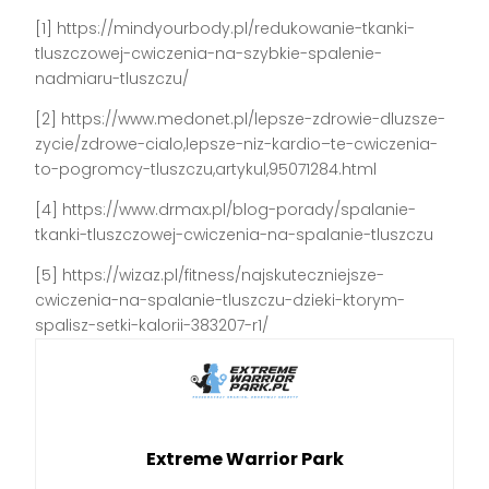
[1] https://mindyourbody.pl/redukowanie-tkanki-
tluszczowej-cwiczenia-na-szybkie-spalenie-
nadmiaru-tluszczu/
[2] https://www.medonet.pl/lepsze-zdrowie-dluzsze-
zycie/zdrowe-cialo,lepsze-niz-kardio–te-cwiczenia-
to-pogromcy-tluszczu,artykul,95071284.html
[4] https://www.drmax.pl/blog-porady/spalanie-
tkanki-tluszczowej-cwiczenia-na-spalanie-tluszczu
[5] https://wizaz.pl/fitness/najskuteczniejsze-
cwiczenia-na-spalanie-tluszczu-dzieki-ktorym-
spalisz-setki-kalorii-383207-r1/
Extreme Warrior Park