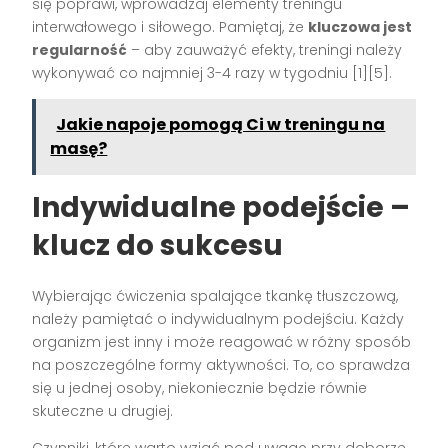
się poprawi, wprowadzaj elementy treningu
interwałowego i siłowego. Pamiętaj, że
kluczowa jest
regularność
– aby zauważyć efekty, treningi należy
wykonywać co najmniej 3-4 razy w tygodniu [1][5].
Jakie napoje pomogą Ci w treningu na
masę?
Indywidualne podejście –
klucz do sukcesu
Wybierając ćwiczenia spalające tkankę tłuszczową,
należy pamiętać o indywidualnym podejściu. Każdy
organizm jest inny i może reagować w różny sposób
na poszczególne formy aktywności. To, co sprawdza
się u jednej osoby, niekoniecznie będzie równie
skuteczne u drugiej.
Czynniki, które warto wziąć pod uwagę przy doborze