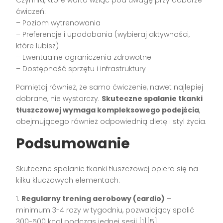
ćwiczeń:
– Poziom wytrenowania
– Preferencje i upodobania (wybieraj aktywności,
które lubisz)
– Ewentualne ograniczenia zdrowotne
– Dostępność sprzętu i infrastruktury
Pamiętaj również, że samo ćwiczenie, nawet najlepiej
dobrane, nie wystarczy.
Skuteczne spalanie tkanki
tłuszczowej wymaga kompleksowego podejścia
,
obejmującego również odpowiednią dietę i styl życia.
Podsumowanie
Skuteczne spalanie tkanki tłuszczowej opiera się na
kilku kluczowych elementach:
1.
Regularny trening aerobowy (cardio)
–
minimum 3-4 razy w tygodniu, pozwalający spalić
300-500 kcal podczas jednej sesji [1][5]