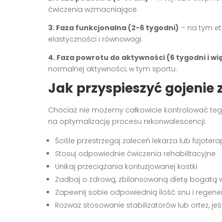
ćwiczenia wzmacniające.
3. Faza funkcjonalna (2-6 tygodni)
– na tym eta
elastyczności i równowagi.
4. Faza powrotu do aktywności (6 tygodni i wi
normalnej aktywności, w tym sportu.
Jak przyspieszyć gojenie 
Chociaż nie możemy całkowicie kontrolować te
na optymalizację procesu rekonwalescencji:
Ściśle przestrzegaj zaleceń lekarza lub fizjoter
Stosuj odpowiednie ćwiczenia rehabilitacyjne
Unikaj przeciążania kontuzjowanej kostki
Zadbaj o zdrową, zbilansowaną dietę bogatą w
Zapewnij sobie odpowiednią ilość snu i regener
Rozważ stosowanie stabilizatorów lub ortez, jeś