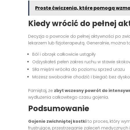
Proste ćwiczenia, które pomogą wzmo
Kiedy wrócić do pełnej a
Decyzja o powrocie do pełnej aktywności po zwi
lekarzem lub fizjoterapeutą. Generalnie, można t
Ból i obrzęk całkowicie ustąpiły
Odzyskałeś pełen zakres ruchu w stawie skok
Siła mięśni wróciła do poziomu sprzed urazu
Możesz swobodnie chodzić i biegać bez dysk
Pamiętaj, że
zbyt wczesny powrót do intensyw
wydłużenia całkowitego czasu gojenia.
Podsumowanie
Gojenie zwichniętej kostki
to proces, który wym
frustrujące, przestrzeganie zaleceń medycznych 