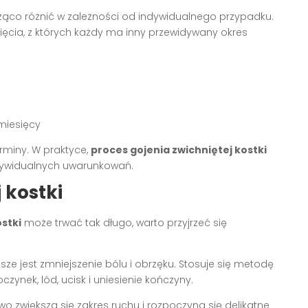
ąco różnić w zależności od indywidualnego przypadku.
ięcia, z których każdy ma inny przewidywany okres
 miesięcy
erminy. W praktyce,
proces gojenia zwichniętej kostki
ndywidualnych uwarunkowań.
 kostki
ostki
może trwać tak długo, warto przyjrzeć się
sze jest zmniejszenie bólu i obrzęku. Stosuje się metodę
oczynek, lód, ucisk i uniesienie kończyny.
owo zwiększa się zakres ruchu i rozpoczyna się delikatne