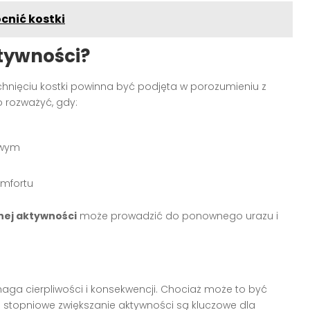
cnić kostki
ktywności?
chnięciu kostki powinna być podjęta w porozumieniu z
o rozważyć, gdy:
owym
omfortu
nej aktywności
może prowadzić do ponownego urazu i
aga cierpliwości i konsekwencji. Chociaż może to być
i stopniowe zwiększanie aktywności są kluczowe dla