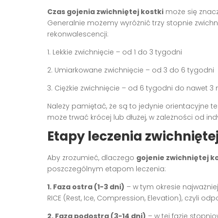
Czas gojenia zwichniętej kostki
może się znacz
Generalnie możemy wyróżnić trzy stopnie zwichn
rekonwalescencji:
1. Lekkie zwichnięcie – od 1 do 3 tygodni
2. Umiarkowane zwichnięcie – od 3 do 6 tygodni
3. Ciężkie zwichnięcie – od 6 tygodni do nawet 3
Należy pamiętać, że są to jedynie orientacyjne t
może trwać krócej lub dłużej, w zależności od i
Etapy leczenia zwichniętej
Aby zrozumieć, dlaczego
gojenie zwichniętej k
poszczególnym etapom leczenia:
1. Faza ostra (1-3 dni)
– w tym okresie najważniej
RICE (Rest, Ice, Compression, Elevation), czyli odp
2. Faza podostra (3-14 dni)
– w tej fazie stopni