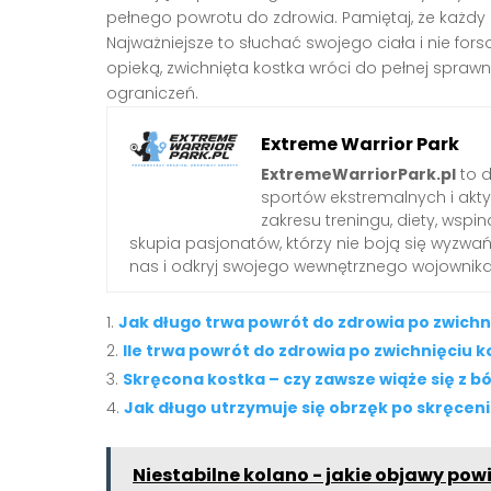
pełnego powrotu do zdrowia. Pamiętaj, że każdy p
Najważniejsze to słuchać swojego ciała i nie fo
opieką, zwichnięta kostka wróci do pełnej sprawn
ograniczeń.
Extreme Warrior Park
ExtremeWarriorPark.pl
to d
sportów ekstremalnych i akt
zakresu treningu, diety, wsp
skupia pasjonatów, którzy nie boją się wyzwa
nas i odkryj swojego wewnętrznego wojownika
Jak długo trwa powrót do zdrowia po zwichn
Ile trwa powrót do zdrowia po zwichnięciu k
Skręcona kostka – czy zawsze wiąże się z b
Jak długo utrzymuje się obrzęk po skręceni
Niestabilne kolano - jakie objawy pow