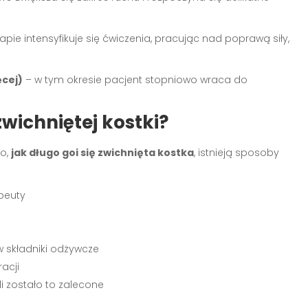
pie intensyfikuje się ćwiczenia, pracując nad poprawą siły,
ęcej)
– w tym okresie pacjent stopniowo wraca do
zwichniętej kostki?
go,
jak długo goi się zwichnięta kostka
, istnieją sposoby
apeuty
 składniki odżywcze
acji
li zostało to zalecone