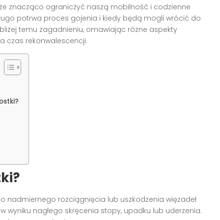
może znacząco ograniczyć naszą mobilność i codzienne
długo potrwa proces gojenia i kiedy będą mogli wrócić do
ę bliżej temu zagadnieniu, omawiając różne aspekty
 na czas rekonwalescencji.
ostki?
tki?
do nadmiernego rozciągnięcia lub uszkodzenia więzadeł
 wyniku nagłego skręcenia stopy, upadku lub uderzenia.