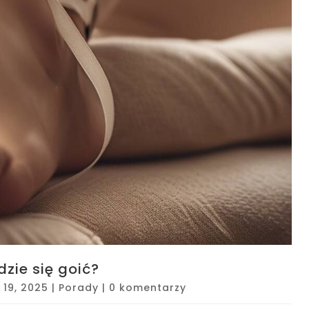
zie się goić?
t 19, 2025
|
Porady
|
0 komentarzy