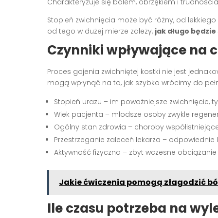
Charakteryzuje się bólem, obrzękiem i trudności
Stopień zwichnięcia może być różny, od lekkiego
od tego w dużej mierze zależy,
jak długo będzie
Czynniki wpływające na c
Proces gojenia zwichniętej kostki nie jest jednako
mogą wpłynąć na to, jak szybko wrócimy do pełn
Stopień urazu – im poważniejsze zwichnięcie, t
Wiek pacjenta – młodsze osoby zwykle regeneru
Ogólny stan zdrowia – choroby współistnieją
Przestrzeganie zaleceń lekarza – odpowiednie l
Aktywność fizyczna – zbyt wczesne obciążanie
Jakie ćwiczenia pomogą złagodzić bó
Ile czasu potrzeba na wyl