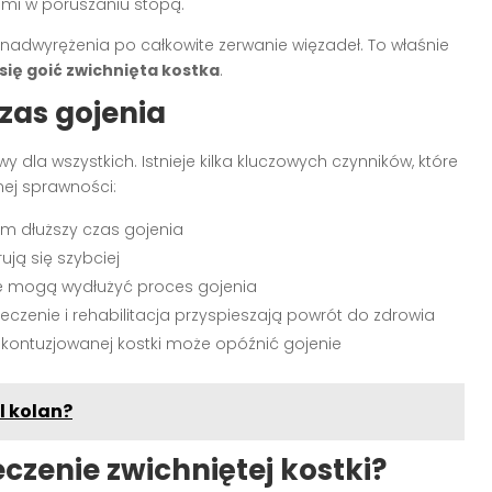
ami w poruszaniu stopą.
 nadwyrężenia po całkowite zerwanie więzadeł. To właśnie
 się goić zwichnięta kostka
.
zas gojenia
wy dla wszystkich. Istnieje kilka kluczowych czynników, które
ej sprawności:
ym dłuższy czas gojenia
ją się szybciej
ce mogą wydłużyć proces gojenia
eczenie i rehabilitacja przyspieszają powrót do zdrowia
 kontuzjowanej kostki może opóźnić gojenie
l kolan?
eczenie zwichniętej kostki?