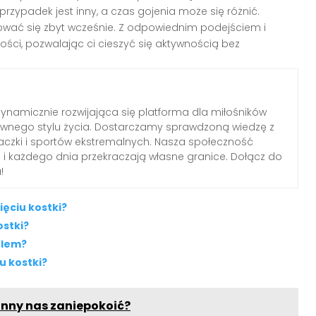
rzypadek jest inny, a czas gojenia może się różnić.
rsować się zbyt wcześnie. Z odpowiednim podejściem i
ości, pozwalając ci cieszyć się aktywnością bez
ynamicznie rozwijająca się platforma dla miłośników
ywnego stylu życia. Dostarczamy sprawdzoną wiedzę z
inaczki i sportów ekstremalnych. Nasza społeczność
ń i każdego dnia przekraczają własne granice. Dołącz do
!
ięciu kostki?
ostki?
ólem?
u kostki?
inny nas zaniepokoić?