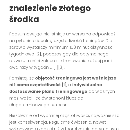
znalezienie złotego
środka
Podsumowując, nie istnieje uniwersalna odpowiedź
na pytanie o idealną częstotliwość treningów. Dla
zdrowia wystarczy minimum 150 minut aktywności
tygodniowo [2], podczas gdy dla optymalnego
rozwoju mięśni zaleca się trenowanie każdej partii
dwa razy w tygodniu [1][3].
Pamiętaj, że
objętość treningowa jest ważniejsza
niż sama częstotliwość
[1], a
indywidualne
dostosowanie planu treningowego
do własnych
możliwości i celów stanowi klucz do
długoterminowego sukcesu.
Niezależnie od wybranej częstotliwości, najważniejsza
jest konsekwencja. Regularne ćwiczenia, nawet
wykonywane rzadziej niż w teoretycznie optymalnym