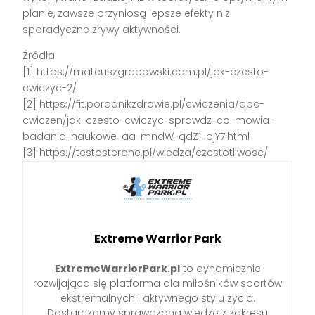
planie, zawsze przyniosą lepsze efekty niż
sporadyczne zrywy aktywności.
Źródła:
[1] https://mateuszgrabowski.com.pl/jak-czesto-
cwiczyc-2/
[2] https://fit.poradnikzdrowie.pl/cwiczenia/abc-
cwiczen/jak-czesto-cwiczyc-sprawdz-co-mowia-
badania-naukowe-aa-mndW-qdZ1-ojY7.html
[3] https://testosterone.pl/wiedza/czestotliwosc/
Extreme Warrior Park
ExtremeWarriorPark.pl
to dynamicznie
rozwijająca się platforma dla miłośników sportów
ekstremalnych i aktywnego stylu życia.
Dostarczamy sprawdzoną wiedzę z zakresu