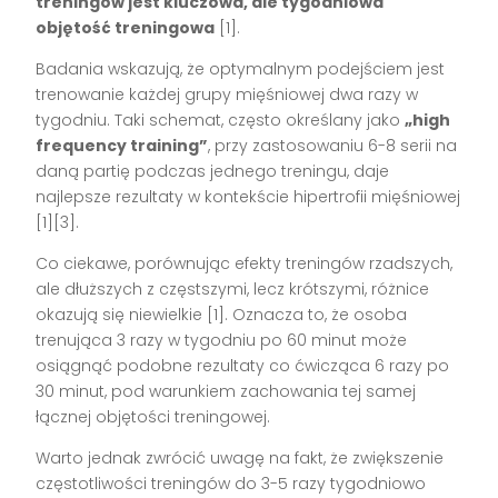
treningów jest kluczowa, ale tygodniowa
objętość treningowa
[1].
Badania wskazują, że optymalnym podejściem jest
trenowanie każdej grupy mięśniowej dwa razy w
tygodniu. Taki schemat, często określany jako
„high
frequency training”
, przy zastosowaniu 6-8 serii na
daną partię podczas jednego treningu, daje
najlepsze rezultaty w kontekście hipertrofii mięśniowej
[1][3].
Co ciekawe, porównując efekty treningów rzadszych,
ale dłuższych z częstszymi, lecz krótszymi, różnice
okazują się niewielkie [1]. Oznacza to, że osoba
trenująca 3 razy w tygodniu po 60 minut może
osiągnąć podobne rezultaty co ćwicząca 6 razy po
30 minut, pod warunkiem zachowania tej samej
łącznej objętości treningowej.
Warto jednak zwrócić uwagę na fakt, że zwiększenie
częstotliwości treningów do 3-5 razy tygodniowo