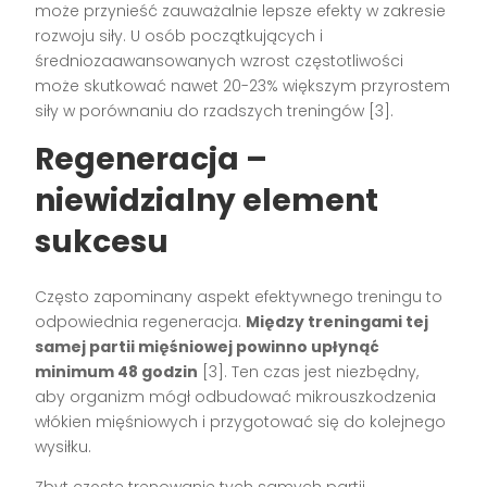
może przynieść zauważalnie lepsze efekty w zakresie
rozwoju siły. U osób początkujących i
średniozaawansowanych wzrost częstotliwości
może skutkować nawet 20-23% większym przyrostem
siły w porównaniu do rzadszych treningów [3].
Regeneracja –
niewidzialny element
sukcesu
Często zapominany aspekt efektywnego treningu to
odpowiednia regeneracja.
Między treningami tej
samej partii mięśniowej powinno upłynąć
minimum 48 godzin
[3]. Ten czas jest niezbędny,
aby organizm mógł odbudować mikrouszkodzenia
włókien mięśniowych i przygotować się do kolejnego
wysiłku.
Zbyt częste trenowanie tych samych partii