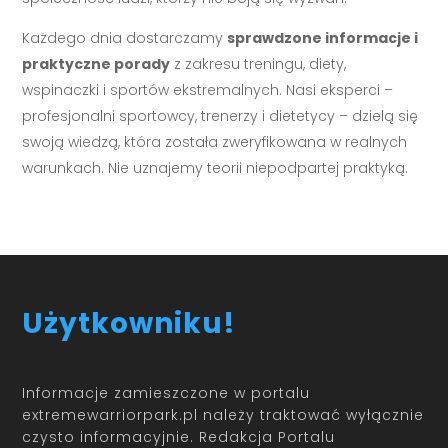
Każdego dnia dostarczamy
sprawdzone informacje i
praktyczne porady
z zakresu treningu, diety,
wspinaczki i sportów ekstremalnych. Nasi eksperci –
profesjonalni sportowcy, trenerzy i dietetycy – dzielą się
swoją wiedzą, która została zweryfikowana w realnych
warunkach. Nie uznajemy teorii niepodpartej praktyką.
Użytkowniku!
Informacje zamieszczone w portalu
extremewarriorpark.pl należy traktować wyłącznie
czysto informacyjnie. Redakcja Portalu