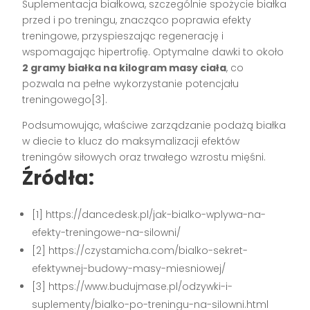
Suplementacja białkowa, szczególnie spożycie białka
przed i po treningu, znacząco poprawia efekty
treningowe, przyspieszając regenerację i
wspomagając hipertrofię. Optymalne dawki to około
2 gramy białka na kilogram masy ciała
, co
pozwala na pełne wykorzystanie potencjału
treningowego[3].
Podsumowując, właściwe zarządzanie podażą białka
w diecie to klucz do maksymalizacji efektów
treningów siłowych oraz trwałego wzrostu mięśni.
Źródła:
[1] https://dancedesk.pl/jak-bialko-wplywa-na-
efekty-treningowe-na-silowni/
[2] https://czystamicha.com/bialko-sekret-
efektywnej-budowy-masy-miesniowej/
[3] https://www.budujmase.pl/odzywki-i-
suplementy/bialko-po-treningu-na-silowni.html