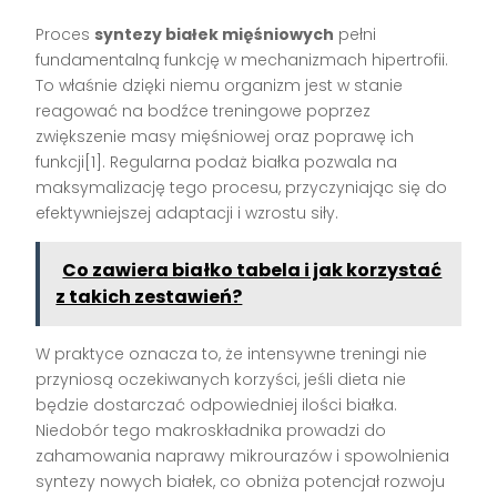
Proces
syntezy białek mięśniowych
pełni
fundamentalną funkcję w mechanizmach hipertrofii.
To właśnie dzięki niemu organizm jest w stanie
reagować na bodźce treningowe poprzez
zwiększenie masy mięśniowej oraz poprawę ich
funkcji[1]. Regularna podaż białka pozwala na
maksymalizację tego procesu, przyczyniając się do
efektywniejszej adaptacji i wzrostu siły.
Co zawiera białko tabela i jak korzystać
z takich zestawień?
W praktyce oznacza to, że intensywne treningi nie
przyniosą oczekiwanych korzyści, jeśli dieta nie
będzie dostarczać odpowiedniej ilości białka.
Niedobór tego makroskładnika prowadzi do
zahamowania naprawy mikrourazów i spowolnienia
syntezy nowych białek, co obniża potencjał rozwoju