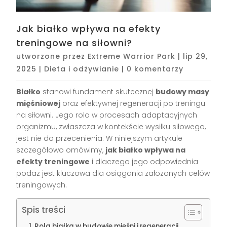
Jak białko wpływa na efekty
treningowe na siłowni?
utworzone przez
Extreme Warrior Park
|
lip 29,
2025
|
Dieta i odżywianie
|
0 komentarzy
Białko
stanowi fundament skutecznej
budowy masy
mięśniowej
oraz efektywnej regeneracji po treningu
na siłowni. Jego rola w procesach adaptacyjnych
organizmu, zwłaszcza w kontekście wysiłku siłowego,
jest nie do przecenienia. W niniejszym artykule
szczegółowo omówimy,
jak białko wpływa na
efekty treningowe
i dlaczego jego odpowiednia
podaż jest kluczowa dla osiągania założonych celów
treningowych.
Spis treści
Rola białka w budowie mięśni i regeneracji