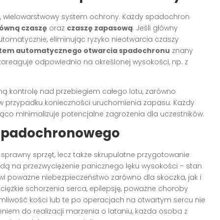
 wielowarstwowy system ochrony. Każdy spadochron
łówną czaszę
oraz
czaszę zapasową
. Jeśli główny
tomatycznie, eliminując ryzyko nieotwarcia czaszy
tem automatycznego otwarcia spadochronu
znany
ie zareaguje odpowiednio na określonej wysokości, np. z
ą kontrolę nad przebiegiem całego lotu, zarówno
w przypadku konieczności uruchomienia zapasu. Każdy
ąco minimalizuje potencjalne zagrożenia dla uczestników.
 spadochronowego
o sprawny sprzęt, lecz także skrupulatne przygotowanie
dą na przezwyciężenie panicznego lęku wysokości – stan
i poważne niebezpieczeństwo zarówno dla skoczka, jak i
ciężkie schorzenia serca, epilepsję, poważne choroby
liwość kości lub te po operacjach na otwartym sercu nie
niem do realizacji marzenia o lataniu, każda osoba z