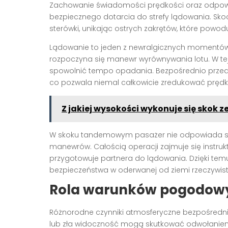
Zachowanie świadomości prędkości oraz odpowied
bezpiecznego dotarcia do strefy lądowania. Sko
sterówki, unikając ostrych zakrętów, które powo
Lądowanie to jeden z newralgicznych momentów
rozpoczyna się manewr wyrównywania lotu. W tej
spowolnić tempo opadania. Bezpośrednio przed 
co pozwala niemal całkowicie zredukować prędko
Z jakiej wysokości wykonuje się skok
W skoku tandemowym pasażer nie odpowiada sa
manewrów. Całością operacji zajmuje się instrukt
przygotowuje partnera do lądowania. Dzięki tem
bezpieczeństwa w oderwanej od ziemi rzeczywist
Rola warunków pogodowych
Różnorodne czynniki atmosferyczne bezpośrednio
lub zła widoczność mogą skutkować odwołanie