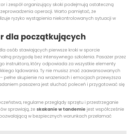
uktor i zespół organizujący skoki podejmują ostateczną
rzeprowadzenia operacji. Warto pamiętać, że
uje ryzyko wystąpienia niekontrolowanych sytuacji w
r dla początkujących
dla osób stawiających pierwsze kroki w sporcie
lną przygodę bez intensywnego szkolenia. Pasażer przez
o instruktora, który odpowiada za wszystkie elementy
ękkiego lądowania. Ty nie musisz znać zaawansowanych
– pełne skupienie na wrażeniach i emocjach przewyższa
Zadaniem pasażera jest słuchać poleceń i przygotować się
eństwa, regularne przeglądy sprzętu i przestrzeganie
ków sprawiają, że
skakanie w tandemie
jest współcześnie
 pozwalającą w bezpiecznych warunkach przełamać