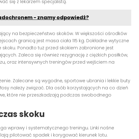
ć się z lekarzem specjalistą.
padochronem - znamy odpowiedź?
wający na bezpieczeństwo skoków. W większości ośrodków
iejscach granicą jest masa ciała 115 kg. Dokładne wytyczne
e skoku. Ponadto tuż przed skokiem zabronione jest
ących. Zaleca się również rezygnację z ciężkich posiłków,
u, oraz intensywnych treningów przed wejściem na
enie. Zalecane są wygodne, sportowe ubrania i lekkie buty
łosy należy związać. Dla osób korzystających na co dzień
towe, które nie przeszkadzają podczas swobodnego
czas skoku
 wprawy i systematycznego treningu. Linki nośne
ją pilotować spadek i korygować kierunek lotu.