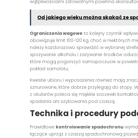
wątpliwościami zdrowotnymi powinna skonsultowa
Od jakiego wieku można skakać ze s
Ograniczenia wagowe
to kolejny czynnik wpły
obowiązuje limit 100-120 kg, choć w niektórych m
należy każdorazowo sprawdzić w wybranej strefi
spożywanie alkoholu i zażywanie środków odurzaj
które mogą pogorszyć samopoczucie w powietrz
pokład samolotu.
Kwestie ubioru i wyposażenia również mają znacz
sznurowane, które dobrze przylegają do stopy. W
z okularów poleca się miękkie soczewki kontak
spadania ani szybowania pod czaszą.
Technika i procedury pod
Prawidłowe
kontrolowanie spadochronu
wymaga
łączące uprząż z czaszą spadochronową pozwala