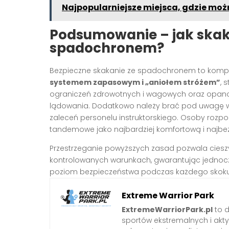
Najpopularniejsze miejsca, gdzie mo
Podsumowanie – jak skak
spadochronem?
Bezpieczne skakanie ze spadochronem to komp
systemem zapasowym i „aniołem stróżem”
, 
ograniczeń zdrowotnych i wagowych oraz opanowa
lądowania. Dodatkowo należy brać pod uwagę w
zaleceń personelu instruktorskiego. Osoby rozp
tandemowe jako najbardziej komfortową i najbez
Przestrzeganie powyższych zasad pozwala ciesz
kontrolowanych warunkach, gwarantując jedno
poziom bezpieczeństwa podczas każdego skok
Extreme Warrior Park
ExtremeWarriorPark.pl
to d
sportów ekstremalnych i akt