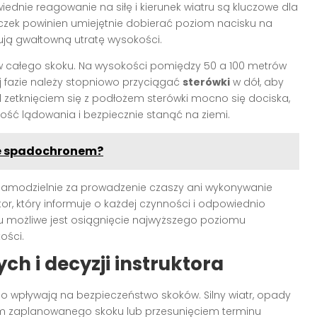
nie reagowanie na siłę i kierunek wiatru są kluczowe dla
czek powinien umiejętnie dobierać poziom nacisku na
dują gwałtowną utratę wysokości.
 całego skoku. Na wysokości pomiędzy 50 a 100 metrów
 fazie należy stopniowo przyciągać
sterówki
w dół, aby
zetknięciem się z podłożem sterówki mocno się dociska,
ść lądowania i bezpiecznie stanąć na ziemi.
 ze spadochronem?
modzielnie za prowadzenie czaszy ani wykonywanie
or, który informuje o każdej czynności i odpowiednio
u możliwe jest osiągnięcie najwyższego poziomu
ości.
 i decyzji instruktora
 wpływają na bezpieczeństwo skoków. Silny wiatr, opady
m zaplanowanego skoku lub przesunięciem terminu