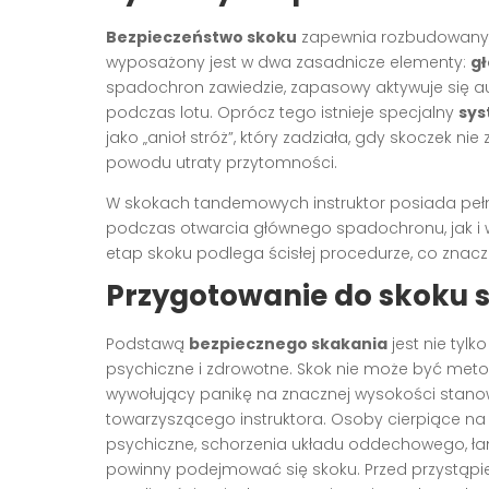
Bezpieczeństwo skoku
zapewnia rozbudowany,
wyposażony jest w dwa zasadnicze elementy:
g
spadochron zawiedzie, zapasowy aktywuje się au
podczas lotu. Oprócz tego istnieje specjalny
sys
jako „anioł stróż”, który zadziała, gdy skoczek n
powodu utraty przytomności.
W skokach tandemowych instruktor posiada pełn
podczas otwarcia głównego spadochronu, jak i 
etap skoku podlega ścisłej procedurze, co znacz
Przygotowanie do skoku
Podstawą
bezpiecznego skakania
jest nie tylk
psychiczne i zdrowotne. Skok nie może być meto
wywołujący panikę na znacznej wysokości stanow
towarzyszącego instruktora. Osoby cierpiące na 
psychiczne, schorzenia układu oddechowego, łam
powinny podejmować się skoku. Przed przystąpie