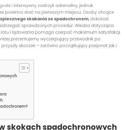
da i intensywny zastrzyk adrenaliny, jednak
ze powinno stać na pierwszym miejscu. Osoby chcące
ezpiecznego skakania ze spadochronem
, dokonać
zestrzegać sprawdzonych procedur. Wiedza dotycząca
oli lotu i lądowania pomaga czerpać maksimum satysfakcji
oniżej prezentujemy wyczerpujący przewodnik po
 przyszły skoczek – zarówno początkujący pasjonat jak i
ronowych
tora
ch
spadochronem?
 w skokach spadochronowych