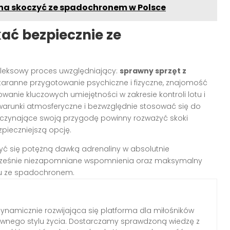
żna skoczyć ze spadochronem w Polsce
ać bezpiecznie ze
leksowy proces uwzględniający:
sprawny sprzęt z
staranne przygotowanie psychiczne i fizyczne, znajomość
nie kluczowych umiejętności w zakresie kontroli lotu i
arunki atmosferyczne i bezwzględnie stosować się do
oczynające swoją przygodę powinny rozważyć skoki
pieczniejszą opcję.
yć się potężną dawką adrenaliny w absolutnie
cześnie niezapomniane wspomnienia oraz maksymalny
u ze spadochronem.
ynamicznie rozwijająca się platforma dla miłośników
ywnego stylu życia. Dostarczamy sprawdzoną wiedzę z