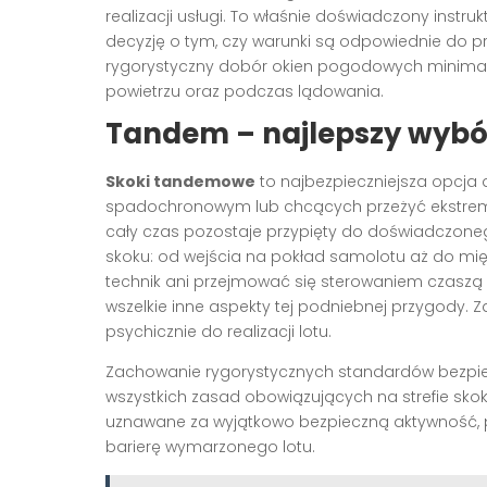
realizacji usługi. To właśnie doświadczony instr
decyzję o tym, czy warunki są odpowiednie do p
rygorystyczny dobór okien pogodowych minimaliz
powietrzu oraz podczas lądowania.
Tandem – najlepszy wybó
Skoki tandemowe
to najbezpieczniejsza opcja 
spadochronowym lub chcących przeżyć ekstrema
cały czas pozostaje przypięty do doświadczoneg
skoku: od wejścia na pokład samolotu aż do mi
technik ani przejmować się sterowaniem czaszą 
wszelkie inne aspekty tej podniebnej przygody. 
psychicznie do realizacji lotu.
Zachowanie rygorystycznych standardów bezpiecz
wszystkich zasad obowiązujących na strefie sko
uznawane za wyjątkowo bezpieczną aktywność,
barierę wymarzonego lotu.