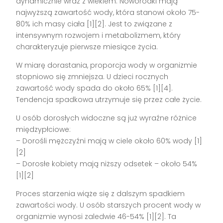
dynamicznie wraz z wiekiem. Noworodki mają
najwyższą zawartość wody, która stanowi około 75-
80% ich masy ciała [1][2]. Jest to związane z
intensywnym rozwojem i metabolizmem, który
charakteryzuje pierwsze miesiące życia.
W miarę dorastania, proporcja wody w organizmie
stopniowo się zmniejsza. U dzieci rocznych
zawartość wody spada do około 65% [1][4].
Tendencja spadkowa utrzymuje się przez całe życie.
U osób dorosłych widoczne są już wyraźne różnice
międzypłciowe:
– Dorośli mężczyźni mają w ciele około 60% wody [1]
[2]
– Dorosłe kobiety mają niższy odsetek – około 54%
[1][2]
Proces starzenia wiąże się z dalszym spadkiem
zawartości wody. U osób starszych procent wody w
organizmie wynosi zaledwie 46-54% [1][2]. Ta