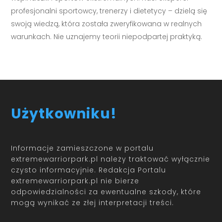
profesjonalni sportowcy, trenerzy i dietetycy – dzielą się
swoją wiedzą, która została zweryfikowana w realnych
warunkach. Nie uznajemy teorii niepodpartej praktyką.
Użytkowniku!
Informacje zamieszczone w portalu
extremewarriorpark.pl należy traktować wyłącznie
czysto informacyjnie. Redakcja Portalu
extremewarriorpark.pl nie bierze
odpowiedzialności za ewentualne szkody, które
mogą wynikać ze złej interpretacji treści.