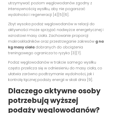
utrzymywać poziom węglowodanów zgodny z
intensywnością wysiłku, aby nie pogarszać
wydolności i regeneracji [4][5][6].
Zbyt wysoka podaż węglowodanów w relacji do
aktywności może sprzyjać nadwyżce energetycznej i
wzrostowi masy ciała. Zachowanie proporcji
makroskładników oraz przestrzeganie zakresów
g na
kg masy ciała
dobranych do obciążenia
treningowego ogranicza to ryzyko [3][7].
Podaż węglowodanów w trakcie samego wysiłku
często przelicza się w odniesieniu do masy ciała, co
ułatwia zarówno podtrzymanie wydolności, jak i
kontrolę łącznej podaży energii w skali dnia [9].
Dlaczego aktywne osoby
potrzebują wyższej
podaży węglowodanów?