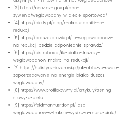
aktywnych-7-mitow-na-temat-weglowodanow/
[3] https://ncez.pzh.gov.pl/abc-
zywienia/weglowodany-w-diecie-sportowca/
[4] https://dietly.pl/blog/makroskladniki-na-
redukcji
[5] https://proszezdrowie.pl/ile-weglowodanow-
na-redukcji-bedzie-odpowiednie-sprawdz/
[6] https://bistrobox.pl/ile-bialka-tluszczy-
weglowodanow-makro-na-redukcji/
[7] https://holistyczniezdrowi.pl/jak-obliczyc-swoje-
zapotrzebowanie-na-energie-bialko-tluszcz-i-
weglowodany/
[8] https://www.profilaktywny.pl/artykuly/trening-
silowy-a-dieta
[9] https://feldmannutrition.pl/ilosc-
weglowodanow-w-trakcie-wysilku-a-masa-ciala/