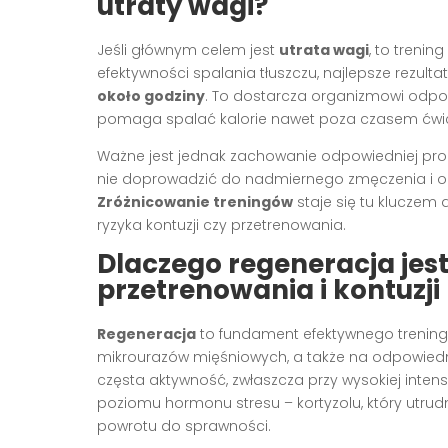
utraty wagi?
Jeśli głównym celem jest
utrata wagi
, to treni
efektywności spalania tłuszczu, najlepsze rezulta
około godziny
. To dostarcza organizmowi odpow
pomaga spalać kalorie nawet poza czasem ćwi
Ważne jest jednak zachowanie odpowiedniej pr
nie doprowadzić do nadmiernego zmęczenia i og
Zróżnicowanie treningów
staje się tu kluczem 
ryzyka kontuzji czy przetrenowania.
Dlaczego regeneracja jes
przetrenowania i kontuzji
Regeneracja
to fundament efektywnego trening
mikrourazów mięśniowych, a także na odpowiedn
częsta aktywność, zwłaszcza przy wysokiej inte
poziomu hormonu stresu – kortyzolu, który utr
powrotu do sprawności.