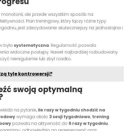
rogresu
ie monotonii, ale przede wszystkim sposób na
ektywności. Plan treningowy, który łączy różne typy
ygodniu, jest zdecydowanie skuteczniejszy niż jednostajna i
ów była
systematyczna
. Regularność pozwala
wnia widoczne postępy. Nawet najbardziej rozbudowany
czyć nieregularnie lub zbyt rzadko.
zą tyle kontrowersji?
eźć swoją optymalną
?
wiedzi na pytanie,
ile razy w tygodniu chodzić na
wodowy
wymaga około
3 sesji tygodniowo
,
trening
obowy
pozwala na aktywność do
5 razy w tygodniu
.
o organizmu, odpowiednio go regenerować oraz