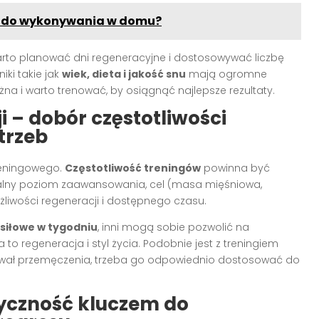
eń do wykonywania w domu?
arto planować dni regeneracyjne i dostosowywać liczbę
iki takie jak
wiek, dieta i jakość snu
mają ogromne
żna i warto trenować, by osiągnąć najlepsze rezultaty.
i – dobór częstotliwości
trzeb
reningowego.
Częstotliwość treningów
powinna być
ualny poziom zaawansowania, cel (masa mięśniowa,
żliwości regeneracji i dostępnego czasu.
 siłowe w tygodniu
, inni mogą sobie pozwolić na
a to regeneracja i styl życia. Podobnie jest z treningiem
ływał przemęczenia, trzeba go odpowiednio dostosować do
tyczność kluczem do