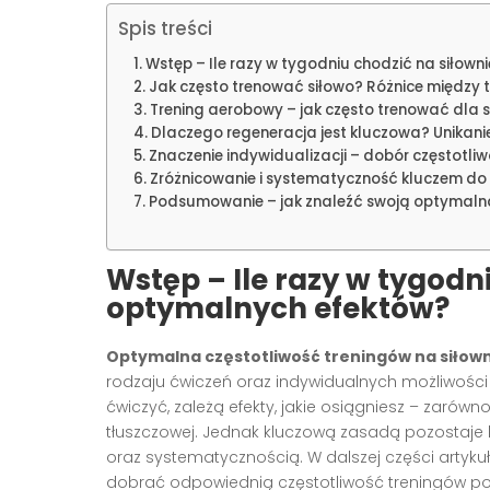
Spis treści
Wstęp – Ile razy w tygodniu chodzić na siłow
Jak często trenować siłowo? Różnice między
Trening aerobowy – jak często trenować dla s
Dlaczego regeneracja jest kluczowa? Unikanie
Znaczenie indywidualizacji – dobór częstotliw
Zróżnicowanie i systematyczność kluczem do 
Podsumowanie – jak znaleźć swoją optymalną
Wstęp – Ile razy w tygodn
optymalnych efektów?
Optymalna częstotliwość treningów na siłown
rodzaju ćwiczeń oraz indywidualnych możliwości 
ćwiczyć, zależą efekty, jakie osiągniesz – zarówno
tłuszczowej. Jednak kluczową zasadą pozostaje
oraz systematycznością. W dalszej części arty
dobrać odpowiednią częstotliwość treningów p