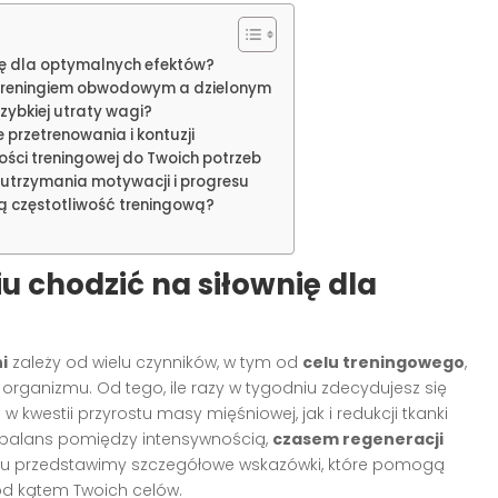
nię dla optymalnych efektów?
 treningiem obwodowym a dzielonym
zybkiej utraty wagi?
 przetrenowania i kontuzji
ości treningowej do Twoich potrzeb
utrzymania motywacji i progresu
 częstotliwość treningową?
iu chodzić na siłownię dla
i
zależy od wielu czynników, w tym od
celu treningowego
,
organizmu. Od tego, ile razy w tygodniu zdecydujesz się
 w kwestii przyrostu masy mięśniowej, jak i redukcji tkanki
 balans pomiędzy intensywnością,
czasem regeneracji
kułu przedstawimy szczegółowe wskazówki, które pomogą
od kątem Twoich celów.