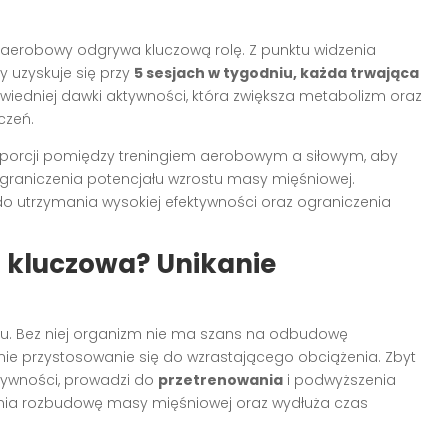
ng aerobowy odgrywa kluczową rolę. Z punktu widzenia
ty uzyskuje się przy
5 sesjach w tygodniu, każda trwająca
iedniej dawki aktywności, która zwiększa metabolizm oraz
czeń.
oporcji pomiędzy treningiem aerobowym a siłowym, aby
raniczenia potencjału wzrostu masy mięśniowej.
do utrzymania wysokiej efektywności oraz ograniczenia
t kluczowa? Unikanie
u. Bez niej organizm nie ma szans na odbudowę
ie przystosowanie się do wzrastającego obciążenia. Zbyt
nsywności, prowadzi do
przetrenowania
i podwyższenia
udnia rozbudowę masy mięśniowej oraz wydłuża czas