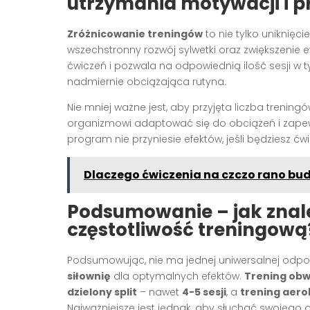
utrzymania motywacji i p
Zróżnicowanie treningów
to nie tylko uniknięc
wszechstronny rozwój sylwetki oraz zwiększenie ef
ćwiczeń i pozwala na odpowiednią ilość sesji w t
nadmiernie obciążająca rutyna.
Nie mniej ważne jest, aby przyjęta liczba trening
organizmowi adaptować się do obciążeń i zape
program nie przyniesie efektów, jeśli będziesz ćwi
Dlaczego ćwiczenia na czczo rano bud
Podsumowanie – jak znal
częstotliwość treningową
Podsumowując, nie ma jednej uniwersalnej odpo
siłownię
dla optymalnych efektów.
Trening ob
dzielony split
– nawet
4-5 sesji
, a
trening aer
Najważniejsze jest jednak, aby słuchać swojeg