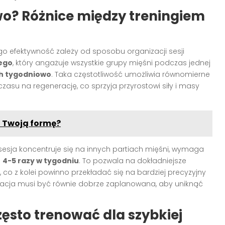
wo? Różnice między treningiem
ego efektywność zależy od sposobu organizacji sesji
ego
, który angażuje wszystkie grupy mięśni podczas jednej
ch tygodniowo
. Taka częstotliwość umożliwia równomierne
czasu na regenerację, co sprzyja przyrostowi siły i masy
a Twoją formę?
sesja koncentruje się na innych partiach mięśni, wymaga
o
4-5 razy w tygodniu
. To pozwala na dokładniejsze
 co z kolei powinno przekładać się na bardziej precyzyjny
racja musi być równie dobrze zaplanowana, aby uniknąć
ęsto trenować dla szybkiej